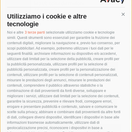
la sub colta da malore
7 Agosto 2026
Utilizziamo i cookie e altre
Cont
tecnologie
Tag
Noi e altre
3 terze parti
selezionate utilizziamo cookie e tecnologie
simili. Questi strumenti sono essenziali per garantire la fruizione dei
contenuti digitali, migliorare la navigazione e, previo tuo consenso, per
acqua
allerta meteo
anas
scopi pubblicitari. Ad esempio, potremmo utilizzare i tuoi dati per le
seguenti finalità: archiviare informazioni su dispositivo e/o accedervi,
area marina protetta di punta campanella
arresto
utilizzare dati limitati per la selezione della pubblicità, creare profili per
la pubblicità personalizzata, utilizzare profili per la selezione di
Asl Napoli 3 sud
capitaneria di porto
capri
carabinieri
pubblicità personalizzata, creare profili per la personalizzazione dei
castellammare di stabia
circumvesuviana
contenuti, utilizzare profili per la selezione di contenuti personalizzati,
misurare le prestazioni degli annunci, misurare le prestazioni dei
comune di sorrento
concerto
contagi
contenuti, comprendere il pubblico attraverso statistiche o la
combinazione di dati provenienti da fonti diverse, sviluppare e
costiera amalfitana
covid-19
eav
elezioni
migliorare i servizi, utilizzare dati limitati per la selezione dei contenuti,
fondazione sorrento
gori
guardia costiera
incidente
garantire la sicurezza, prevenire e rilevare frodi, correggere errori,
erogare e presentare pubblicità e contenuto, salvare e comunicare le
lavori
lorenzo balducelli
mare
massa lubrense
scelte sulla privacy, abbinare e combinare dati provenienti da altre fonti
di dati, collegare diversi dispositivi, identificare i dispositivi in base alle
massimo coppola
Meta
napoli
ordinanza
informazioni trasmesse automaticamente, utilizzare dati di
penisola sorrentina
piano di sorrento
polizia municipale
geolocalizzazione precisi, riconoscere i dispositivi in base a