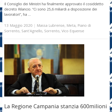
Il Consiglio dei Ministri ha finalmente approvato il cosiddetto
decreto Rilancio. “Ci sono 25,6 miliardi a disposizione dei
lavoratori”, ha …
13 Maggio 2020
|
Massa Lubrense
,
Meta
,
Piano di
Sorrento
,
Sant'Agnello
,
Sorrento
,
Vico Equense
La Regione Campania stanzia 600milioni