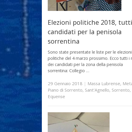
Elezioni politiche 2018, tutti
candidati per la penisola
sorrentina
Sono state presentate le liste per le elezioni
politiche del 4 marzo prossimo. Ecco tutti i
dei candidati per la zona della penisola
sorrentina: Collegio …
29 Gennaio 2018
|
Massa Lubrense
,
Met
Piano di Sorrento
,
Sant'Agnello
,
Sorrento
,
Equense