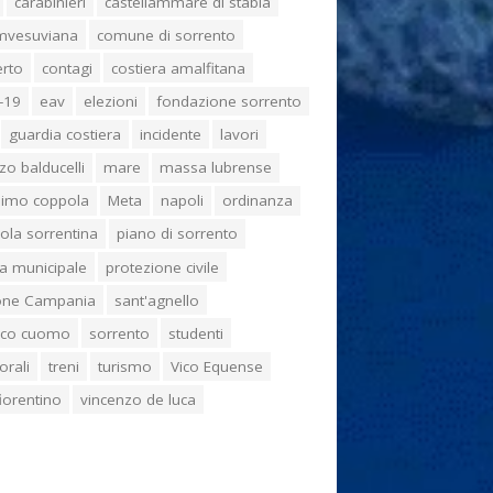
carabinieri
castellammare di stabia
umvesuviana
comune di sorrento
erto
contagi
costiera amalfitana
-19
eav
elezioni
fondazione sorrento
guardia costiera
incidente
lavori
zo balducelli
mare
massa lubrense
imo coppola
Meta
napoli
ordinanza
ola sorrentina
piano di sorrento
ia municipale
protezione civile
one Campania
sant'agnello
aco cuomo
sorrento
studenti
orali
treni
turismo
Vico Equense
 fiorentino
vincenzo de luca