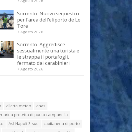
7 Agosto 2026
Sorrento. Nuovo sequestro
per l’area dell’eliporto de Le
Tore
7 Agosto 2026
Sorrento. Aggredisce
sessualmente una turista e
le strappa il portafogli,
fermato dai carabinieri
7 Agosto 2026
a
allerta meteo
anas
marina protetta di punta campanella
to
Asl Napoli 3 sud
capitaneria di porto