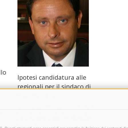
llo
Ipotesi candidatura alle
regionali per il sindaco di
Sant’Agnello
SANT’AGNELLO. Nella primavera del 2015 si
voterà per il rinnovo del Consiglio regionale. I
l
partiti già sono al lavoro per individuare i
candidati più …