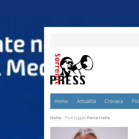
Home
Attualità
Cronaca
Pol
Home
/
Post taggati
forza italia