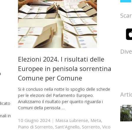
Scar
Dive
Elezioni 2024. I risultati delle
Europee in penisola sorrentina
o
Comune per Comune
Si è concluso nella notte lo spoglio delle schede
Arti
per le elezioni del Parlamento Europeo.
Analizziamo il risultato per quanto riguarda i
dicato
Comuni della penisola …
ali in
10 Giugno 2024
|
Massa Lubrense
,
Meta
,
Piano di Sorrento
,
Sant'Agnello
,
Sorrento
,
Vico