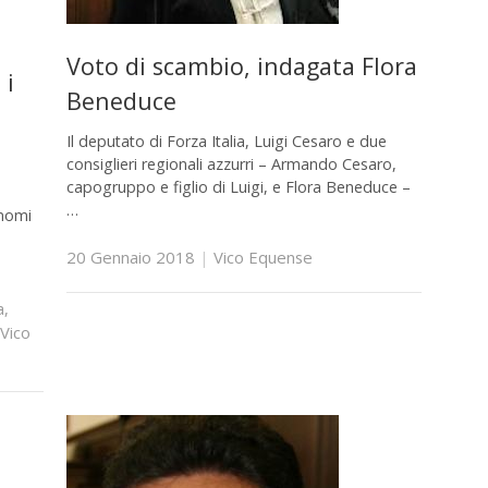
Voto di scambio, indagata Flora
 i
Beneduce
Il deputato di Forza Italia, Luigi Cesaro e due
consiglieri regionali azzurri – Armando Cesaro,
capogruppo e figlio di Luigi, e Flora Beneduce –
…
 nomi
20 Gennaio 2018
|
Vico Equense
a
,
Vico