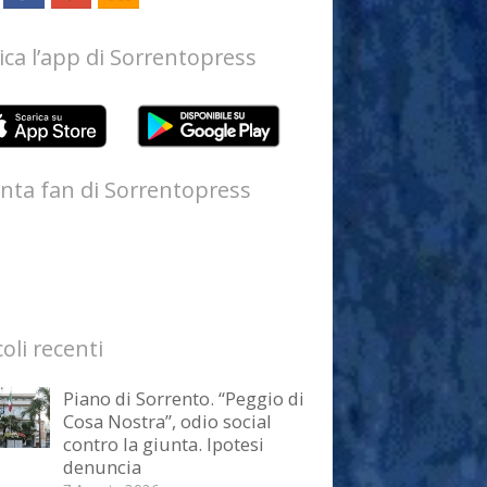
ica l’app di Sorrentopress
nta fan di Sorrentopress
coli recenti
Piano di Sorrento. “Peggio di
Cosa Nostra”, odio social
contro la giunta. Ipotesi
denuncia