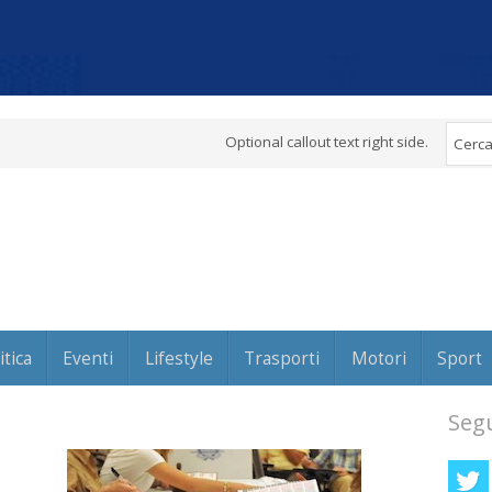
Optional callout text right side.
itica
Eventi
Lifestyle
Trasporti
Motori
Sport
Segu