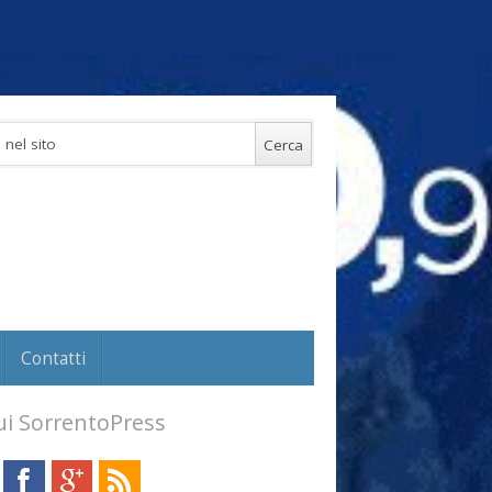
Contatti
i SorrentoPress