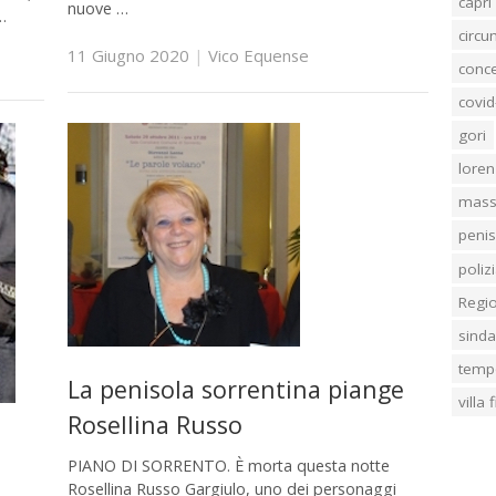
capri
nuove …
…
circ
11 Giugno 2020
|
Vico Equense
conc
covid
gori
loren
mass
penis
poliz
Regi
sind
temp
La penisola sorrentina piange
villa
Rosellina Russo
PIANO DI SORRENTO. È morta questa notte
Rosellina Russo Gargiulo, uno dei personaggi