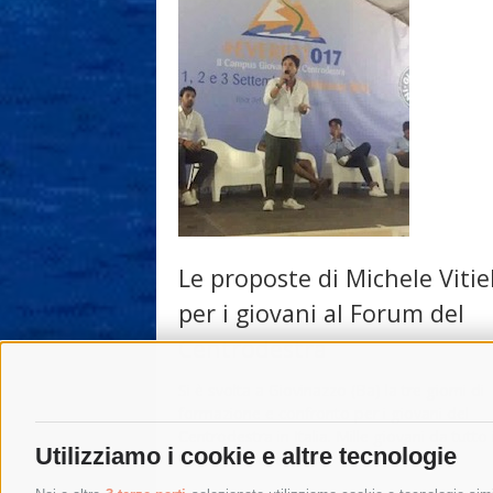
Le proposte di Michele Vitie
per i giovani al Forum del
Centrodestra
Si è svolta a Giovinazzo (Ba) la tre giorni di
formazione e confronto per i giovani del
Centrodestra in Italia. Mille giovani da tutto i
Utilizziamo i cookie e altre tecnologie
Paese, più di cento …