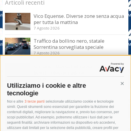
Articoli recenti
Vico Equense. Diverse zone senza acqua
per tutta la mattina
7 Agosto 2026
Traffico da bollino nero, statale
Sorrentina sorvegliata speciale
7 Agosto 2026
Sorrento-Massa Lubrense. Torna a casa
la sub colta da malore
7 Agosto 2026
Utilizziamo i cookie e altre
Cont
tecnologie
Tag
Noi e altre
3 terze parti
selezionate utilizziamo cookie e tecnologie
simili. Questi strumenti sono essenziali per garantire la fruizione dei
contenuti digitali, migliorare la navigazione e, previo tuo consenso, per
acqua
allerta meteo
anas
scopi pubblicitari. Ad esempio, potremmo utilizzare i tuoi dati per le
seguenti finalità: archiviare informazioni su dispositivo e/o accedervi,
area marina protetta di punta campanella
arresto
utilizzare dati limitati per la selezione della pubblicità, creare profili per