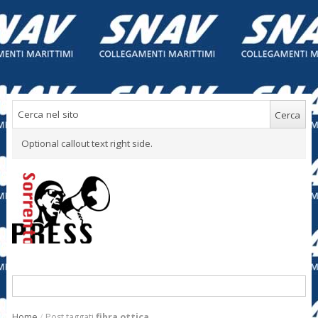
Optional callout text right side.
Home
/
Post taggati
fibra ottica