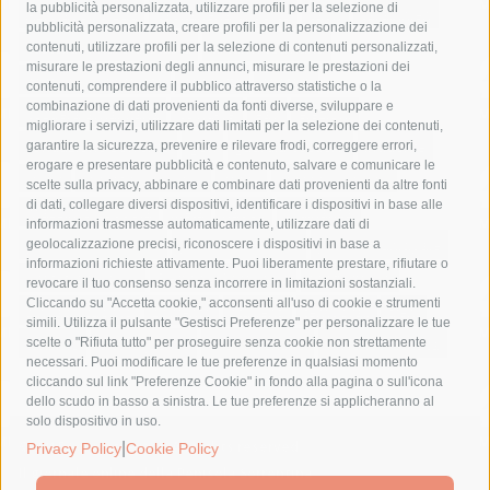
la pubblicità personalizzata, utilizzare profili per la selezione di
Asl Napoli 3 sud
capitaneria di porto
capri
carabinieri
pubblicità personalizzata, creare profili per la personalizzazione dei
castellammare di stabia
circumvesuviana
contenuti, utilizzare profili per la selezione di contenuti personalizzati,
misurare le prestazioni degli annunci, misurare le prestazioni dei
comune di sorrento
concerto
contagi
contenuti, comprendere il pubblico attraverso statistiche o la
combinazione di dati provenienti da fonti diverse, sviluppare e
costiera amalfitana
covid-19
eav
elezioni
migliorare i servizi, utilizzare dati limitati per la selezione dei contenuti,
fondazione sorrento
gori
guardia costiera
incidente
garantire la sicurezza, prevenire e rilevare frodi, correggere errori,
erogare e presentare pubblicità e contenuto, salvare e comunicare le
lavori
lorenzo balducelli
mare
massa lubrense
scelte sulla privacy, abbinare e combinare dati provenienti da altre fonti
di dati, collegare diversi dispositivi, identificare i dispositivi in base alle
massimo coppola
Meta
napoli
ordinanza
informazioni trasmesse automaticamente, utilizzare dati di
penisola sorrentina
piano di sorrento
polizia municipale
geolocalizzazione precisi, riconoscere i dispositivi in base a
informazioni richieste attivamente. Puoi liberamente prestare, rifiutare o
protezione civile
Regione Campania
sant'agnello
revocare il tuo consenso senza incorrere in limitazioni sostanziali.
Cliccando su "Accetta cookie," acconsenti all'uso di cookie e strumenti
sindaco cuomo
sorrento
studenti
temporali
treni
simili. Utilizza il pulsante "Gestisci Preferenze" per personalizzare le tue
turismo
Vico Equense
villa fiorentino
vincenzo de luca
scelte o "Rifiuta tutto" per proseguire senza cookie non strettamente
necessari. Puoi modificare le tue preferenze in qualsiasi momento
cliccando sul link "Preferenze Cookie" in fondo alla pagina o sull'icona
dello scudo in basso a sinistra. Le tue preferenze si applicheranno al
solo dispositivo in uso.
© 2015 SorrentoPress. All rights reserved.
|
Privacy Policy
Cookie Policy
Il giornale online della Penisola Sorrentina