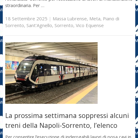
straordinaria. Per …
18 Settembre 2025
|
Massa Lubrense
,
Meta
,
Piano di
Sorrento
,
Sant'Agnello
,
Sorrento
,
Vico Equense
La prossima settimana soppressi alcuni
treni della Napoli-Sorrento, l’elenco
Per consentire l’esecuzione di inderogabili lavori di posa cavi in