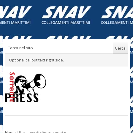
Optional callout text right side.
Home
/
Post taggati
diego aponte