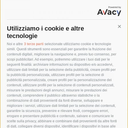
Domani e sabato interrotta la linea Eav
Napoli-Sorrento
6 Agosto 2026
Utilizziamo i cookie e altre
Cont
tecnologie
Tag
Noi e altre
3 terze parti
selezionate utilizziamo cookie e tecnologie
simili. Questi strumenti sono essenziali per garantire la fruizione dei
contenuti digitali, migliorare la navigazione e, previo tuo consenso, per
acqua
allerta meteo
anas
scopi pubblicitari. Ad esempio, potremmo utilizzare i tuoi dati per le
seguenti finalità: archiviare informazioni su dispositivo e/o accedervi,
area marina protetta di punta campanella
arresto
utilizzare dati limitati per la selezione della pubblicità, creare profili per
la pubblicità personalizzata, utilizzare profili per la selezione di
Asl Napoli 3 sud
capitaneria di porto
capri
carabinieri
pubblicità personalizzata, creare profili per la personalizzazione dei
castellammare di stabia
circumvesuviana
contenuti, utilizzare profili per la selezione di contenuti personalizzati,
misurare le prestazioni degli annunci, misurare le prestazioni dei
comune di sorrento
concerto
contagi
contenuti, comprendere il pubblico attraverso statistiche o la
combinazione di dati provenienti da fonti diverse, sviluppare e
costiera amalfitana
covid-19
eav
elezioni
migliorare i servizi, utilizzare dati limitati per la selezione dei contenuti,
fondazione sorrento
gori
guardia costiera
incidente
garantire la sicurezza, prevenire e rilevare frodi, correggere errori,
erogare e presentare pubblicità e contenuto, salvare e comunicare le
lavori
lorenzo balducelli
mare
massa lubrense
scelte sulla privacy, abbinare e combinare dati provenienti da altre fonti
di dati, collegare diversi dispositivi, identificare i dispositivi in base alle