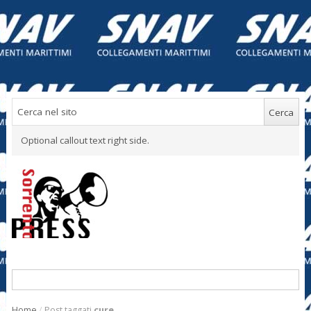
Optional callout text right side.
Home
/
Post taggati
cure