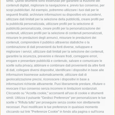
simili. Questi strumenti sono essenziali per garantire la fruizione dei
contenuti digitali, migliorare la navigazione e, previo tuo consenso, per
acqua
allerta meteo
anas
scopi pubblicitari. Ad esempio, potremmo utilizzare i tuoi dati per le
seguenti finalità: archiviare informazioni su dispositivo e/o accedervi,
area marina protetta di punta campanella
arresto
utilizzare dati limitati per la selezione della pubblicità, creare profili per
la pubblicità personalizzata, utilizzare profili per la selezione di
Asl Napoli 3 sud
capitaneria di porto
capri
carabinieri
pubblicità personalizzata, creare profili per la personalizzazione dei
castellammare di stabia
circumvesuviana
contenuti, utilizzare profili per la selezione di contenuti personalizzati,
misurare le prestazioni degli annunci, misurare le prestazioni dei
comune di sorrento
concerto
contagi
contenuti, comprendere il pubblico attraverso statistiche o la
combinazione di dati provenienti da fonti diverse, sviluppare e
costiera amalfitana
covid-19
eav
elezioni
migliorare i servizi, utilizzare dati limitati per la selezione dei contenuti,
fondazione sorrento
gori
guardia costiera
incidente
garantire la sicurezza, prevenire e rilevare frodi, correggere errori,
erogare e presentare pubblicità e contenuto, salvare e comunicare le
lavori
lorenzo balducelli
mare
massa lubrense
scelte sulla privacy, abbinare e combinare dati provenienti da altre fonti
di dati, collegare diversi dispositivi, identificare i dispositivi in base alle
massimo coppola
Meta
napoli
ordinanza
informazioni trasmesse automaticamente, utilizzare dati di
penisola sorrentina
piano di sorrento
polizia municipale
geolocalizzazione precisi, riconoscere i dispositivi in base a
informazioni richieste attivamente. Puoi liberamente prestare, rifiutare o
protezione civile
Regione Campania
sant'agnello
revocare il tuo consenso senza incorrere in limitazioni sostanziali.
Cliccando su "Accetta cookie," acconsenti all'uso di cookie e strumenti
sindaco cuomo
sorrento
studenti
temporali
treni
simili. Utilizza il pulsante "Gestisci Preferenze" per personalizzare le tue
turismo
Vico Equense
villa fiorentino
vincenzo de luca
scelte o "Rifiuta tutto" per proseguire senza cookie non strettamente
necessari. Puoi modificare le tue preferenze in qualsiasi momento
cliccando sul link "Preferenze Cookie" in fondo alla pagina o sull'icona