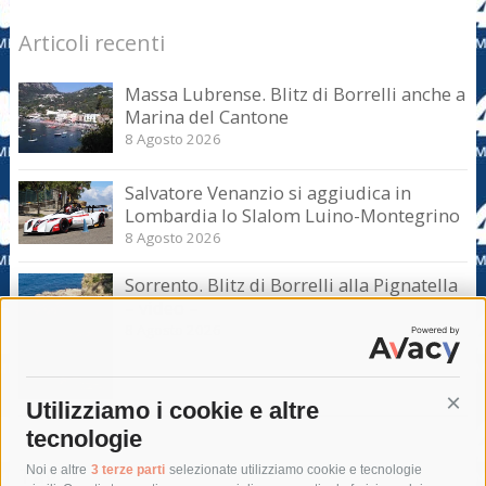
Articoli recenti
Massa Lubrense. Blitz di Borrelli anche a
Marina del Cantone
8 Agosto 2026
Salvatore Venanzio si aggiudica in
Lombardia lo Slalom Luino-Montegrino
8 Agosto 2026
Sorrento. Blitz di Borrelli alla Pignatella
– video –
8 Agosto 2026
Utilizziamo i cookie e altre
Cont
tecnologie
Tag
Noi e altre
3 terze parti
selezionate utilizziamo cookie e tecnologie