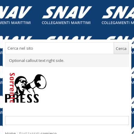
Optional callout text right side.
Home
/
Post taggati
comieco