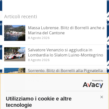
Articoli recenti
Massa Lubrense. Blitz di Borrelli anche a
Marina del Cantone
8 Agosto 2026
Salvatore Venanzio si aggiudica in
Lombardia lo Slalom Luino-Montegrino
8 Agosto 2026
Sorrento. Blitz di Borrelli alla Pignatella
– video –
8 Agosto 2026
Utilizziamo i cookie e altre
Cont
tecnologie