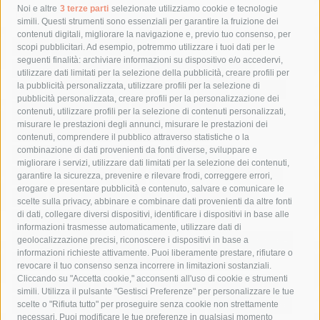
Tag
Noi e altre
3 terze parti
selezionate utilizziamo cookie e tecnologie
simili. Questi strumenti sono essenziali per garantire la fruizione dei
contenuti digitali, migliorare la navigazione e, previo tuo consenso, per
acqua
allerta meteo
anas
scopi pubblicitari. Ad esempio, potremmo utilizzare i tuoi dati per le
seguenti finalità: archiviare informazioni su dispositivo e/o accedervi,
area marina protetta di punta campanella
arresto
utilizzare dati limitati per la selezione della pubblicità, creare profili per
la pubblicità personalizzata, utilizzare profili per la selezione di
Asl Napoli 3 sud
capitaneria di porto
capri
carabinieri
pubblicità personalizzata, creare profili per la personalizzazione dei
castellammare di stabia
circumvesuviana
contenuti, utilizzare profili per la selezione di contenuti personalizzati,
misurare le prestazioni degli annunci, misurare le prestazioni dei
comune di sorrento
concerto
contagi
contenuti, comprendere il pubblico attraverso statistiche o la
combinazione di dati provenienti da fonti diverse, sviluppare e
costiera amalfitana
covid-19
eav
elezioni
migliorare i servizi, utilizzare dati limitati per la selezione dei contenuti,
fondazione sorrento
gori
guardia costiera
incidente
garantire la sicurezza, prevenire e rilevare frodi, correggere errori,
erogare e presentare pubblicità e contenuto, salvare e comunicare le
lavori
lorenzo balducelli
mare
massa lubrense
scelte sulla privacy, abbinare e combinare dati provenienti da altre fonti
di dati, collegare diversi dispositivi, identificare i dispositivi in base alle
massimo coppola
Meta
napoli
ordinanza
informazioni trasmesse automaticamente, utilizzare dati di
penisola sorrentina
piano di sorrento
polizia municipale
geolocalizzazione precisi, riconoscere i dispositivi in base a
informazioni richieste attivamente. Puoi liberamente prestare, rifiutare o
protezione civile
Regione Campania
sant'agnello
revocare il tuo consenso senza incorrere in limitazioni sostanziali.
Cliccando su "Accetta cookie," acconsenti all'uso di cookie e strumenti
sindaco cuomo
sorrento
studenti
temporali
treni
simili. Utilizza il pulsante "Gestisci Preferenze" per personalizzare le tue
turismo
Vico Equense
villa fiorentino
vincenzo de luca
scelte o "Rifiuta tutto" per proseguire senza cookie non strettamente
necessari. Puoi modificare le tue preferenze in qualsiasi momento