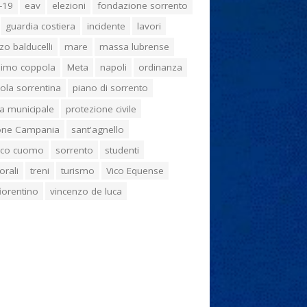
-19
eav
elezioni
fondazione sorrento
guardia costiera
incidente
lavori
zo balducelli
mare
massa lubrense
imo coppola
Meta
napoli
ordinanza
ola sorrentina
piano di sorrento
ia municipale
protezione civile
one Campania
sant'agnello
aco cuomo
sorrento
studenti
orali
treni
turismo
Vico Equense
 fiorentino
vincenzo de luca