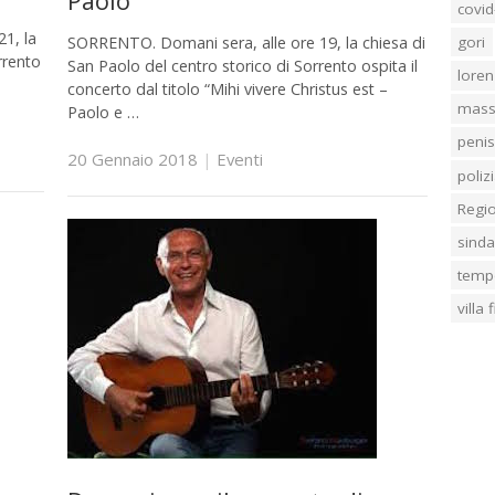
Paolo
covid
1, la
SORRENTO. Domani sera, alle ore 19, la chiesa di
gori
rrento
San Paolo del centro storico di Sorrento ospita il
loren
concerto dal titolo “Mihi vivere Christus est –
mass
Paolo e …
penis
20 Gennaio 2018
|
Eventi
poliz
Regi
sind
temp
villa