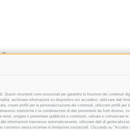
alla
icato
i parte
i. Questi strumenti sono essenziali per garantire la fruizione dei contenuti dig
olo,
alità: archiviare informazioni su dispositivo e/o accedervi, utilizzare dati limita
zata, creare profili per la personalizzazione dei contenuti, utilizzare profili per
raverso statistiche o la combinazione di dati provenienti da fonti diverse, svilu
ere errori, erogare e presentare pubblicità e contenuto, salvare e comunicare le
base alle informazioni trasmesse automaticamente, utilizzare dati di geolocalizza
tuo consenso senza incorrere in limitazioni sostanziali. Cliccando su "Accetta co