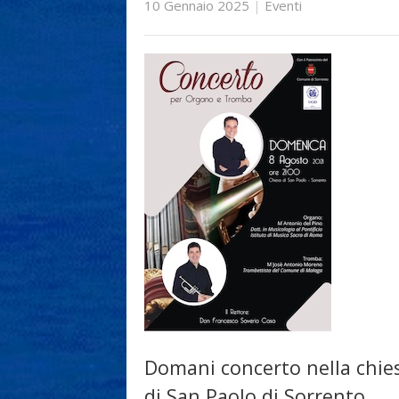
10 Gennaio 2025
|
Eventi
Domani concerto nella chie
di San Paolo di Sorrento