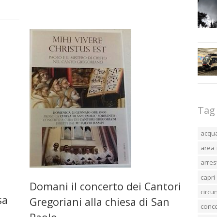
Tag
acqu
area 
arres
capri
Domani il concerto dei Cantori
circ
sa
Gregoriani alla chiesa di San
conc