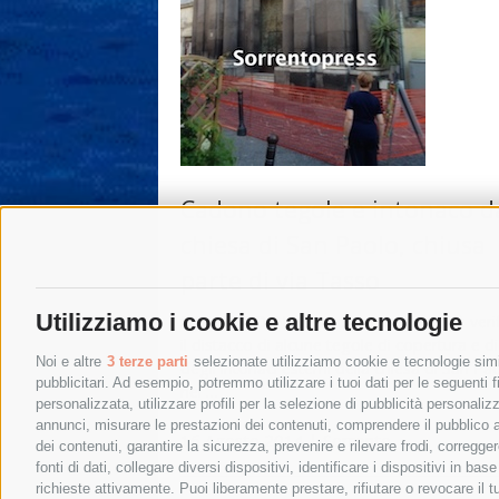
Cadono tegole e intonaco d
chiesa di San Paolo, chiusa
parte di via Tasso
Utilizziamo i cookie e altre tecnologie
SORRENTO. Nel primo pomeriggio si è verif
il distacco di alcune tegole di copertura e d
Noi e altre
3 terze parti
selezionate utilizziamo cookie e tecnologie simil
degli intonaci esterni della chiesa di San Pa
pubblicitari. Ad esempio, potremmo utilizzare i tuoi dati per le seguenti fin
nei …
personalizzata, utilizzare profili per la selezione di pubblicità personaliz
annunci, misurare le prestazioni dei contenuti, comprendere il pubblico att
16 Agosto 2014
|
Sorrento
dei contenuti, garantire la sicurezza, prevenire e rilevare frodi, corregg
fonti di dati, collegare diversi dispositivi, identificare i dispositivi in 
richieste attivamente. Puoi liberamente prestare, rifiutare o revocare il 