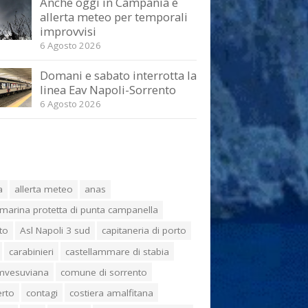
Anche oggi in Campania è
allerta meteo per temporali
improvvisi
6 Agosto 2026
Domani e sabato interrotta la
linea Eav Napoli-Sorrento
6 Agosto 2026
a
allerta meteo
anas
marina protetta di punta campanella
to
Asl Napoli 3 sud
capitaneria di porto
carabinieri
castellammare di stabia
umvesuviana
comune di sorrento
erto
contagi
costiera amalfitana