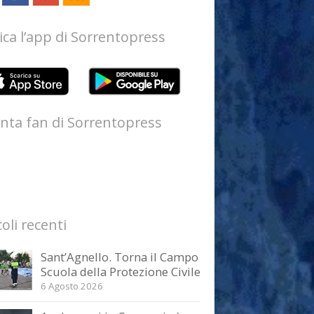
ica l’app di Sorrentopress
nta fan di Sorrentopress
coli recenti
Sant’Agnello. Torna il Campo
Scuola della Protezione Civile
6 Agosto 2026