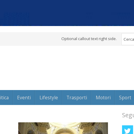
Optional callout text right side.
itica
Eventi
Lifestyle
Trasporti
Motori
Sport
Segu