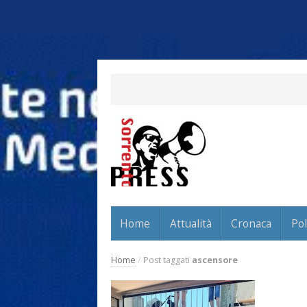
Home
Attualità
Cronaca
Pol
Home
/
Post taggati
ascensore