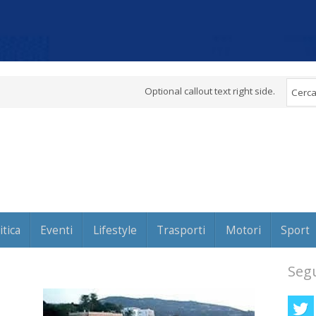
Optional callout text right side.
itica
Eventi
Lifestyle
Trasporti
Motori
Sport
Segu