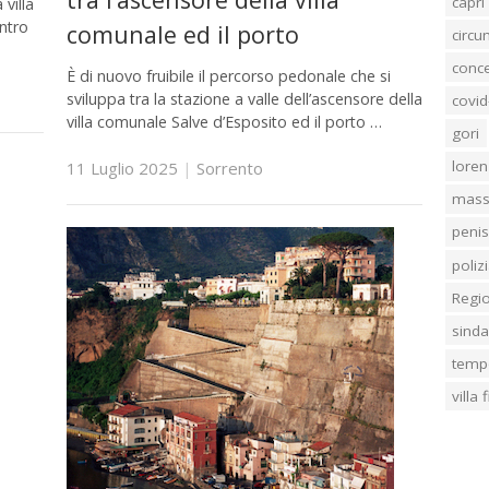
capri
 villa
ntro
comunale ed il porto
circ
conc
È di nuovo fruibile il percorso pedonale che si
sviluppa tra la stazione a valle dell’ascensore della
covid
villa comunale Salve d’Esposito ed il porto …
gori
loren
11 Luglio 2025
|
Sorrento
mass
penis
poliz
Regi
sind
temp
villa