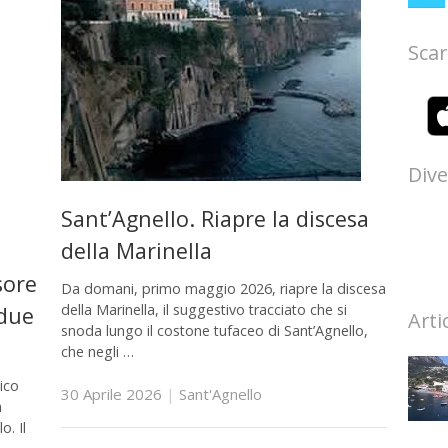
Scar
Dive
Sant’Agnello. Riapre la discesa
della Marinella
sore
Da domani, primo maggio 2026, riapre la discesa
della Marinella, il suggestivo tracciato che si
 due
Arti
snoda lungo il costone tufaceo di Sant’Agnello,
che negli …
ico
30 Aprile 2026
|
Sant'Agnello
a
o. Il