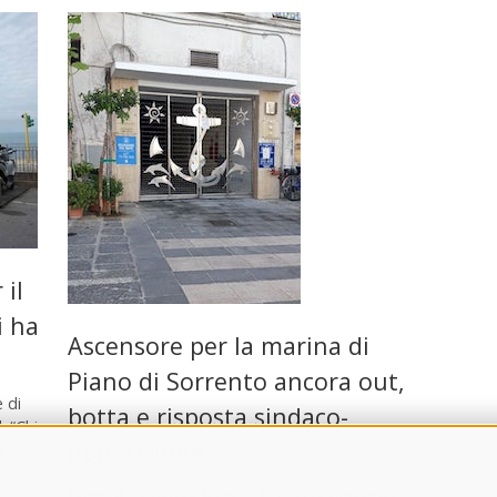
 il
i ha
Ascensore per la marina di
Piano di Sorrento ancora out,
 di
botta e risposta sindaco-
: “Chi
opposizione
o …
Diventa motivo di scontro politico il perdurare