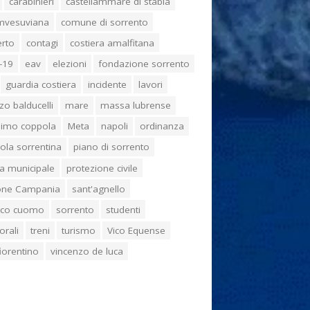
carabinieri
castellammare di stabia
umvesuviana
comune di sorrento
erto
contagi
costiera amalfitana
-19
eav
elezioni
fondazione sorrento
guardia costiera
incidente
lavori
zo balducelli
mare
massa lubrense
imo coppola
Meta
napoli
ordinanza
ola sorrentina
piano di sorrento
ia municipale
protezione civile
one Campania
sant'agnello
aco cuomo
sorrento
studenti
orali
treni
turismo
Vico Equense
 fiorentino
vincenzo de luca