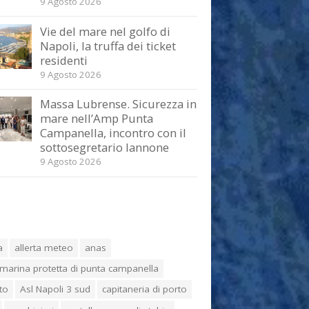
9 Agosto 2026
Vie del mare nel golfo di
Napoli, la truffa dei ticket
residenti
9 Agosto 2026
Massa Lubrense. Sicurezza in
mare nell’Amp Punta
Campanella, incontro con il
sottosegretario Iannone
9 Agosto 2026
a
allerta meteo
anas
marina protetta di punta campanella
to
Asl Napoli 3 sud
capitaneria di porto