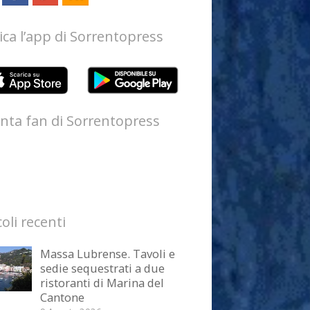
ica l’app di Sorrentopress
nta fan di Sorrentopress
coli recenti
Massa Lubrense. Tavoli e
sedie sequestrati a due
ristoranti di Marina del
Cantone