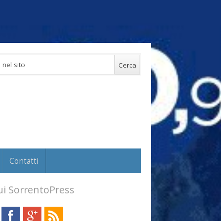
Contatti
i SorrentoPress