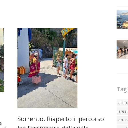
Tag
acqu
area 
Sorrento. Riaperto il percorso
arres
a
tra l’ascensore della villa