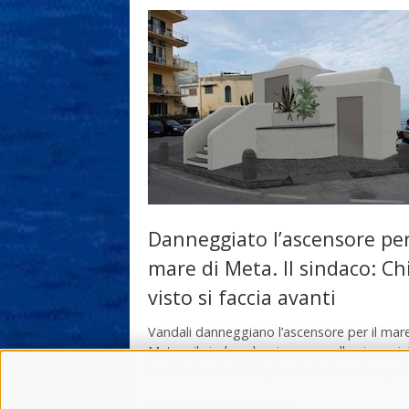
Danneggiato l’ascensore per
mare di Meta. Il sindaco: Ch
visto si faccia avanti
Vandali danneggiano l’ascensore per il mare
Meta e il sindaco lancia un appello via social
ha visto lo dica”. L’episodio risale ad un pai