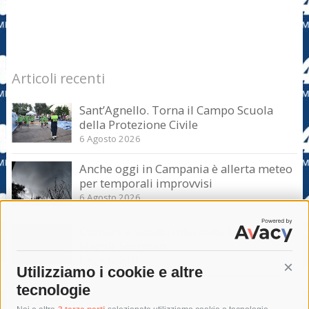
Articoli recenti
Sant’Agnello. Torna il Campo Scuola
della Protezione Civile
6 Agosto 2026
Anche oggi in Campania è allerta meteo
per temporali improvvisi
6 Agosto 2026
Domani e sabato interrotta la linea Eav
Napoli-Sorrento
6 Agosto 2026
Utilizziamo i cookie e altre
Cont
tecnologie