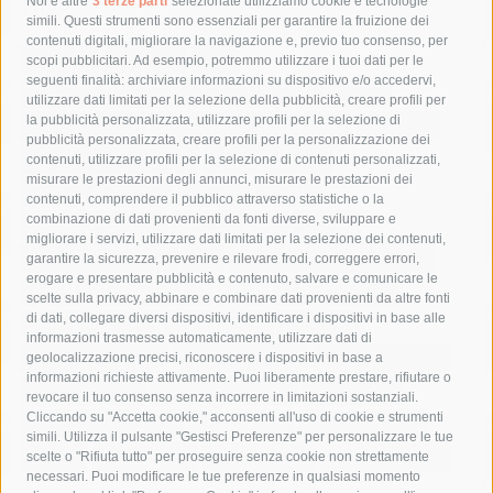
Tag
Noi e altre
3 terze parti
selezionate utilizziamo cookie e tecnologie
simili. Questi strumenti sono essenziali per garantire la fruizione dei
contenuti digitali, migliorare la navigazione e, previo tuo consenso, per
acqua
allerta meteo
anas
scopi pubblicitari. Ad esempio, potremmo utilizzare i tuoi dati per le
seguenti finalità: archiviare informazioni su dispositivo e/o accedervi,
area marina protetta di punta campanella
arresto
utilizzare dati limitati per la selezione della pubblicità, creare profili per
la pubblicità personalizzata, utilizzare profili per la selezione di
Asl Napoli 3 sud
capitaneria di porto
capri
carabinieri
pubblicità personalizzata, creare profili per la personalizzazione dei
castellammare di stabia
circumvesuviana
contenuti, utilizzare profili per la selezione di contenuti personalizzati,
misurare le prestazioni degli annunci, misurare le prestazioni dei
comune di sorrento
concerto
contagi
contenuti, comprendere il pubblico attraverso statistiche o la
combinazione di dati provenienti da fonti diverse, sviluppare e
costiera amalfitana
covid-19
eav
elezioni
migliorare i servizi, utilizzare dati limitati per la selezione dei contenuti,
fondazione sorrento
gori
guardia costiera
incidente
garantire la sicurezza, prevenire e rilevare frodi, correggere errori,
erogare e presentare pubblicità e contenuto, salvare e comunicare le
lavori
lorenzo balducelli
mare
massa lubrense
scelte sulla privacy, abbinare e combinare dati provenienti da altre fonti
di dati, collegare diversi dispositivi, identificare i dispositivi in base alle
massimo coppola
Meta
napoli
ordinanza
informazioni trasmesse automaticamente, utilizzare dati di
penisola sorrentina
piano di sorrento
polizia municipale
geolocalizzazione precisi, riconoscere i dispositivi in base a
informazioni richieste attivamente. Puoi liberamente prestare, rifiutare o
protezione civile
Regione Campania
sant'agnello
revocare il tuo consenso senza incorrere in limitazioni sostanziali.
Cliccando su "Accetta cookie," acconsenti all'uso di cookie e strumenti
sindaco cuomo
sorrento
studenti
temporali
treni
simili. Utilizza il pulsante "Gestisci Preferenze" per personalizzare le tue
turismo
Vico Equense
villa fiorentino
vincenzo de luca
scelte o "Rifiuta tutto" per proseguire senza cookie non strettamente
necessari. Puoi modificare le tue preferenze in qualsiasi momento