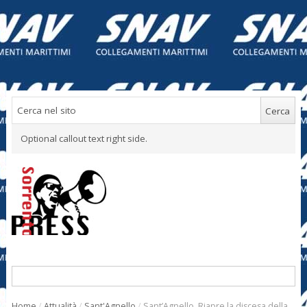
Optional callout text right side.
Home
/
Attualità
/
Sant'Agnello
/
Sant’Agnello. Riapre la discesa della