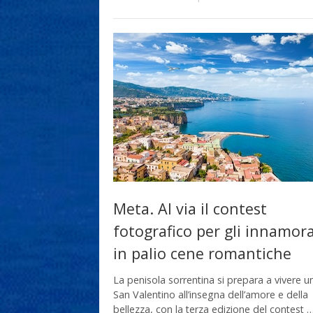
Meta. Al via il contest
fotografico per gli innamora
in palio cene romantiche
La penisola sorrentina si prepara a vivere un
San Valentino all’insegna dell’amore e della
bellezza, con la terza edizione del contest 