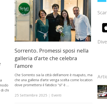
Scar
Dive
Sorrento. Promessi sposi nella
galleria d’arte che celebra
e
l’amore
Che Sorrento sia la città dell’amore è risaputo, ma
Arti
che una galleria d’arte venga scelta come location
na
dove promettersi il fatidico “sì” è …
l modo
 di chi
25 Settembre 2025
|
Eventi