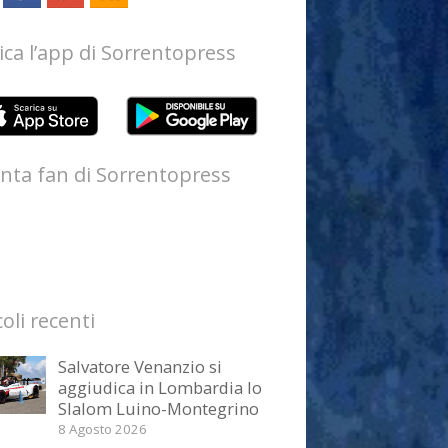
ica l’app di Sorrentopress
nta fan di Sorrentopress
coli recenti
Salvatore Venanzio si
aggiudica in Lombardia lo
Slalom Luino-Montegrino
8 Agosto 2026