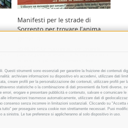
Manifesti per le strade di
Sorrento per trovare l’anima
gemella
SORRENTO. Un modo insolito per cercare la
ui non
persona giusta da amare. C’è chi frequenta siti di
di
incontri e chi, più tradizionalmente, tenta
approcci …
i. Questi strumenti sono essenziali per garantire la fruizione dei contenuti dig
alità: archiviare informazioni su dispositivo e/o accedervi, utilizzare dati limita
rento
21 Gennaio 2018
|
Sorrento
zata, creare profili per la personalizzazione dei contenuti, utilizzare profili per
raverso statistiche o la combinazione di dati provenienti da fonti diverse, svilu
ere errori, erogare e presentare pubblicità e contenuto, salvare e comunicare le
base alle informazioni trasmesse automaticamente, utilizzare dati di geolocalizza
tuo consenso senza incorrere in limitazioni sostanziali. Cliccando su "Accetta co
ta tutto" per proseguire senza cookie non strettamente necessari. Puoi modific
o a sinistra. Le tue preferenze si applicheranno al solo dispositivo in uso.