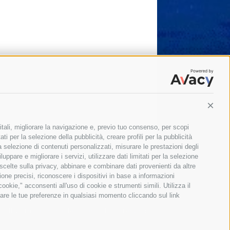
Conti
itali, migliorare la navigazione e, previo tuo consenso, per scopi
ti per la selezione della pubblicità, creare profili per la pubblicità
 la selezione di contenuti personalizzati, misurare le prestazioni degli
ppare e migliorare i servizi, utilizzare dati limitati per la selezione
 scelte sulla privacy, abbinare e combinare dati provenienti da altre
zione precisi, riconoscere i dispositivi in base a informazioni
okie," acconsenti all'uso di cookie e strumenti simili. Utilizza il
are le tue preferenze in qualsiasi momento cliccando sul link
Il giornale online della Penisola Sorrentina