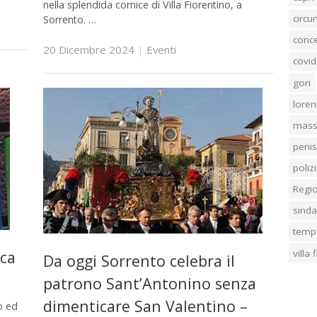
nella splendida cornice di Villa Fiorentino, a
circ
Sorrento. …
conc
20 Dicembre 2024
|
Eventi
covid
gori
loren
mass
penis
poliz
Regi
sind
temp
villa
rca
Da oggi Sorrento celebra il
patrono Sant’Antonino senza
dimenticare San Valentino –
o ed