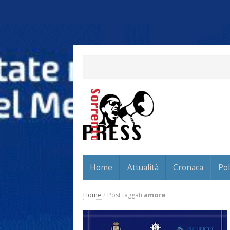
Home
Attualità
Cronaca
Pol
Home
/
Post taggati
amore