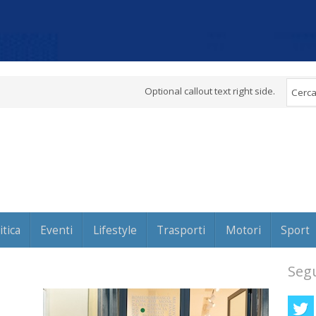
Optional callout text right side.
itica
Eventi
Lifestyle
Trasporti
Motori
Sport
Segu