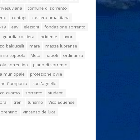
umvesuviana
comune di sorrento
erto
contagi
costiera amalfitana
-19
eav
elezioni
fondazione sorrento
guardia costiera
incidente
lavori
zo balducelli
mare
massa lubrense
imo coppola
Meta
napoli
ordinanza
ola sorrentina
piano di sorrento
ia municipale
protezione civile
one Campania
sant'agnello
aco cuomo
sorrento
studenti
orali
treni
turismo
Vico Equense
 fiorentino
vincenzo de luca