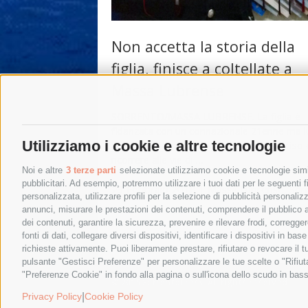
Non accetta la storia della
figlia, finisce a coltellate a
Massa Lubrense
SORRENTO/MASSA LUBRENSE. La figlia è
fidanzata con un connazionale 21enne ma l
Utilizziamo i cookie e altre tecnologie
accetta la storia. E così, ieri sera, ha deciso 
ricorrere alle vie di …
Noi e altre
3 terze parti
selezionate utilizziamo cookie e tecnologie simil
pubblicitari. Ad esempio, potremmo utilizzare i tuoi dati per le seguenti fin
23 Febbraio 2018
|
Massa Lubrense
,
Sor
personalizzata, utilizzare profili per la selezione di pubblicità personaliz
annunci, misurare le prestazioni dei contenuti, comprendere il pubblico att
dei contenuti, garantire la sicurezza, prevenire e rilevare frodi, corregg
←
Post precedenti
fonti di dati, collegare diversi dispositivi, identificare i dispositivi in 
richieste attivamente. Puoi liberamente prestare, rifiutare o revocare il 
pulsante "Gestisci Preferenze" per personalizzare le tue scelte o "Rifiu
"Preferenze Cookie" in fondo alla pagina o sull'icona dello scudo in bass
© 2015 SorrentoPress. All rights reserved.
Privacy policy
-
Cookie Policy
|
Privacy Policy
Cookie Policy