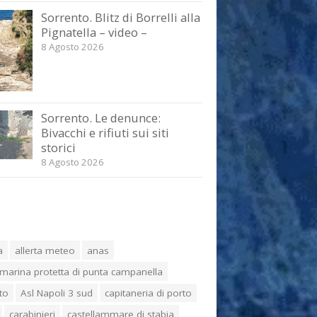
Sorrento. Blitz di Borrelli alla
Pignatella – video –
8 Agosto 2026
Sorrento. Le denunce:
Bivacchi e rifiuti sui siti
storici
8 Agosto 2026
a
allerta meteo
anas
marina protetta di punta campanella
to
Asl Napoli 3 sud
capitaneria di porto
carabinieri
castellammare di stabia