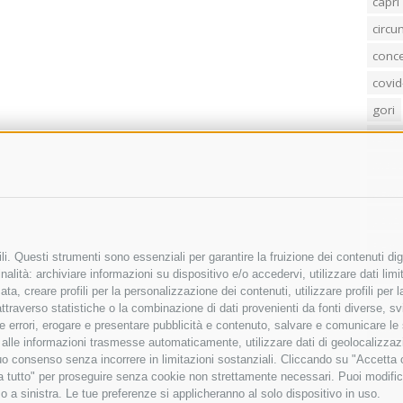
capri
circ
conc
covid
gori
loren
mass
penis
poliz
Regi
i. Questi strumenti sono essenziali per garantire la fruizione dei contenuti dig
sind
alità: archiviare informazioni su dispositivo e/o accedervi, utilizzare dati limita
zata, creare profili per la personalizzazione dei contenuti, utilizzare profili per
temp
raverso statistiche o la combinazione di dati provenienti da fonti diverse, svilu
villa
ere errori, erogare e presentare pubblicità e contenuto, salvare e comunicare le
base alle informazioni trasmesse automaticamente, utilizzare dati di geolocalizza
tuo consenso senza incorrere in limitazioni sostanziali. Cliccando su "Accetta co
ta tutto" per proseguire senza cookie non strettamente necessari. Puoi modific
o a sinistra. Le tue preferenze si applicheranno al solo dispositivo in uso.