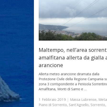
Maltempo, nell’area sorrent
amalfitana allerta da gialla 
arancione
Allerta meteo arancione diramata dalla
Protezione Civile della Regione Campania su
zona 3 corrispondente a Penisola Sorrentin
Amalfitana, Monti di Sarno e …
1 Febbraio 2019
|
Massa Lubrense
,
Meta
Piano di Sorrento
,
Sant'Agnello
,
Sorrento
,