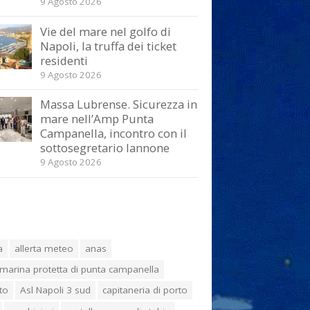
9 Agosto 2026
Vie del mare nel golfo di
Napoli, la truffa dei ticket
residenti
9 Agosto 2026
Massa Lubrense. Sicurezza in
mare nell’Amp Punta
Campanella, incontro con il
sottosegretario Iannone
9 Agosto 2026
a
allerta meteo
anas
marina protetta di punta campanella
to
Asl Napoli 3 sud
capitaneria di porto