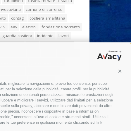
carabinieri
castellammare di stabia
umvesuviana
comune di sorrento
erto
contagi
costiera amalfitana
-19
eav
elezioni
fondazione sorrento
guardia costiera
incidente
lavori
zo balducelli
mare
massa lubrense
imo coppola
Meta
napoli
ordinanza
ola sorrentina
piano di sorrento
ia municipale
protezione civile
Conti
one Campania
sant'agnello
itali, migliorare la navigazione e, previo tuo consenso, per scopi
aco cuomo
sorrento
studenti
ti per la selezione della pubblicità, creare profili per la pubblicità
 la selezione di contenuti personalizzati, misurare le prestazioni degli
orali
treni
turismo
Vico Equense
ppare e migliorare i servizi, utilizzare dati limitati per la selezione
 fiorentino
vincenzo de luca
 scelte sulla privacy, abbinare e combinare dati provenienti da altre
zione precisi, riconoscere i dispositivi in base a informazioni
okie," acconsenti all'uso di cookie e strumenti simili. Utilizza il
are le tue preferenze in qualsiasi momento cliccando sul link