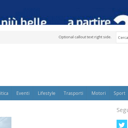
Optional callout text right side.
itica
Eventi
Lifestyle
Trasporti
Motori
Sport
Segu