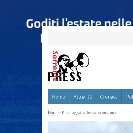
Home
Attualità
Cronaca
Pol
Home
/
Post taggati
allerta arancione