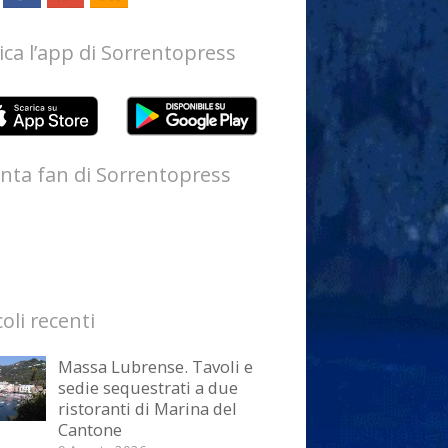
ica l’app di Sorrentopress
nta fan di Sorrentopress
coli recenti
Massa Lubrense. Tavoli e
sedie sequestrati a due
ristoranti di Marina del
Cantone