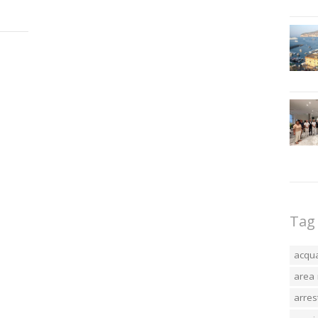
Tag
acqu
area 
arres