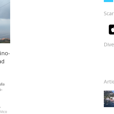
Scar
Dive
ino-
ad
Arti
lla
o-
,
Vico