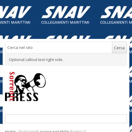
Optional callout text right side.
Home
/
Post taggati
acqua potabile
(Pagina 2)