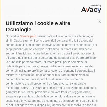
Anche oggi in Campania è allerta meteo
per temporali improvvisi
6 Agosto 2026
Utilizziamo i cookie e altre
Cont
tecnologie
Tag
Noi e altre
3 terze parti
selezionate utilizziamo cookie e tecnologie
simili. Questi strumenti sono essenziali per garantire la fruizione dei
contenuti digitali, migliorare la navigazione e, previo tuo consenso, per
acqua
allerta meteo
anas
scopi pubblicitari. Ad esempio, potremmo utilizzare i tuoi dati per le
seguenti finalità: archiviare informazioni su dispositivo e/o accedervi,
area marina protetta di punta campanella
arresto
utilizzare dati limitati per la selezione della pubblicità, creare profili per
la pubblicità personalizzata, utilizzare profili per la selezione di
Asl Napoli 3 sud
capitaneria di porto
capri
carabinieri
pubblicità personalizzata, creare profili per la personalizzazione dei
castellammare di stabia
circumvesuviana
contenuti, utilizzare profili per la selezione di contenuti personalizzati,
misurare le prestazioni degli annunci, misurare le prestazioni dei
comune di sorrento
concerto
contagi
contenuti, comprendere il pubblico attraverso statistiche o la
combinazione di dati provenienti da fonti diverse, sviluppare e
costiera amalfitana
covid-19
eav
elezioni
migliorare i servizi, utilizzare dati limitati per la selezione dei contenuti,
fondazione sorrento
gori
guardia costiera
incidente
garantire la sicurezza, prevenire e rilevare frodi, correggere errori,
erogare e presentare pubblicità e contenuto, salvare e comunicare le
lavori
lorenzo balducelli
mare
massa lubrense
scelte sulla privacy, abbinare e combinare dati provenienti da altre fonti
di dati, collegare diversi dispositivi, identificare i dispositivi in base alle
massimo coppola
Meta
napoli
ordinanza