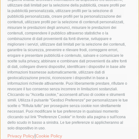
area marina protetta di punta campanella
arresto
utilizzare dati limitati per la selezione della pubblicità, creare profili per
la pubblicità personalizzata, utilizzare profili per la selezione di
Asl Napoli 3 sud
capitaneria di porto
capri
carabinieri
pubblicità personalizzata, creare profili per la personalizzazione dei
castellammare di stabia
circumvesuviana
contenuti, utilizzare profili per la selezione di contenuti personalizzati,
misurare le prestazioni degli annunci, misurare le prestazioni dei
comune di sorrento
concerto
contagi
contenuti, comprendere il pubblico attraverso statistiche o la
combinazione di dati provenienti da fonti diverse, sviluppare e
costiera amalfitana
covid-19
eav
elezioni
migliorare i servizi, utilizzare dati limitati per la selezione dei contenuti,
fondazione sorrento
gori
guardia costiera
incidente
garantire la sicurezza, prevenire e rilevare frodi, correggere errori,
erogare e presentare pubblicità e contenuto, salvare e comunicare le
lavori
lorenzo balducelli
mare
massa lubrense
scelte sulla privacy, abbinare e combinare dati provenienti da altre fonti
di dati, collegare diversi dispositivi, identificare i dispositivi in base alle
massimo coppola
Meta
napoli
ordinanza
informazioni trasmesse automaticamente, utilizzare dati di
penisola sorrentina
piano di sorrento
polizia municipale
geolocalizzazione precisi, riconoscere i dispositivi in base a
informazioni richieste attivamente. Puoi liberamente prestare, rifiutare o
protezione civile
Regione Campania
sant'agnello
revocare il tuo consenso senza incorrere in limitazioni sostanziali.
Cliccando su "Accetta cookie," acconsenti all'uso di cookie e strumenti
sindaco cuomo
sorrento
studenti
temporali
treni
simili. Utilizza il pulsante "Gestisci Preferenze" per personalizzare le tue
turismo
Vico Equense
villa fiorentino
vincenzo de luca
scelte o "Rifiuta tutto" per proseguire senza cookie non strettamente
necessari. Puoi modificare le tue preferenze in qualsiasi momento
cliccando sul link "Preferenze Cookie" in fondo alla pagina o sull'icona
dello scudo in basso a sinistra. Le tue preferenze si applicheranno al
solo dispositivo in uso.
© 2015 SorrentoPress. All rights reserved.
|
Privacy Policy
Cookie Policy