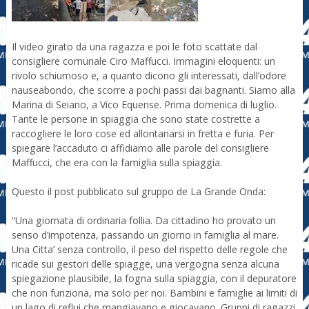
Il video girato da una ragazza e poi le foto scattate dal
consigliere comunale Ciro Maffucci. Immagini eloquenti: un
rivolo schiumoso e, a quanto dicono gli interessati, dall’odore
nauseabondo, che scorre a pochi passi dai bagnanti. Siamo alla
Marina di Seiano, a Vico Equense. Prima domenica di luglio.
Tante le persone in spiaggia che sono state costrette a
raccogliere le loro cose ed allontanarsi in fretta e furia. Per
spiegare l’accaduto ci affidiamo alle parole del consigliere
Maffucci, che era con la famiglia sulla spiaggia.
Questo il post pubblicato sul gruppo de La Grande Onda:
“Una giornata di ordinaria follia. Da cittadino ho provato un
senso d’impotenza, passando un giorno in famiglia al mare.
Una Citta’ senza controllo, il peso del rispetto delle regole che
ricade sui gestori delle spiagge, una vergogna senza alcuna
spiegazione plausibile, la fogna sulla spiaggia, con il depuratore
che non funziona, ma solo per noi. Bambini e famiglie ai limiti di
un lago di reflui che mangiavano e giocavano. Gruppi di ragazzi