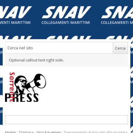
Optional callout text right side.
Home
/
Cronaca
/
Vico Equense
/
Sversamento di liquami alla spiaggia