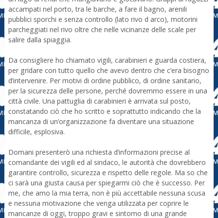
accampati nel porto, tra le barche, a fare il bagno, arenili
pubblici sporchi e senza controllo (lato rivo d arco), motorini
parcheggiati nel rivo oltre che nelle vicinanze delle scale per
salire dalla spiaggia.
Da consigliere ho chiamato vigili, carabinieri e guarda costiera,
per gridare con tutto quello che avevo dentro che c’era bisogno
d’intervenire. Per motivi di ordine pubblico, di ordine sanitario,
per la sicurezza delle persone, perché dovremmo essere in una
città civile. Una pattuglia di carabinieri è arrivata sul posto,
constatando ciò che ho scritto e soprattutto indicando che la
mancanza di un’organizzazione fa diventare una situazione
difficile, esplosiva.
Domani presenterò una richiesta d’informazioni precise al
comandante dei vigili ed al sindaco, le autorità che dovrebbero
garantire controllo, sicurezza e rispetto delle regole. Ma so che
ci sarà una giusta causa per spiegarmi ciò che è successo. Per
me, che amo la mia terra, non è più accettabile nessuna scusa
e nessuna motivazione che venga utilizzata per coprire le
mancanze di oggi, troppo gravi e sintomo di una grande