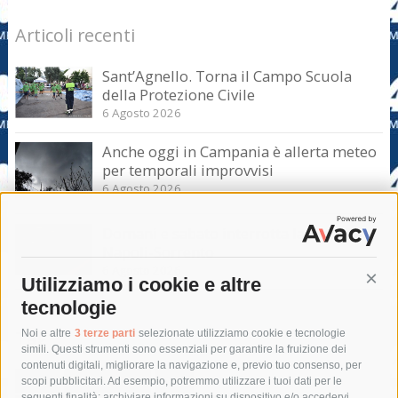
Articoli recenti
Sant’Agnello. Torna il Campo Scuola
della Protezione Civile
6 Agosto 2026
Anche oggi in Campania è allerta meteo
per temporali improvvisi
6 Agosto 2026
Domani e sabato interrotta la linea Eav
Napoli-Sorrento
6 Agosto 2026
Utilizziamo i cookie e altre
Cont
tecnologie
Tag
Noi e altre
3 terze parti
selezionate utilizziamo cookie e tecnologie
simili. Questi strumenti sono essenziali per garantire la fruizione dei
contenuti digitali, migliorare la navigazione e, previo tuo consenso, per
acqua
allerta meteo
anas
scopi pubblicitari. Ad esempio, potremmo utilizzare i tuoi dati per le
seguenti finalità: archiviare informazioni su dispositivo e/o accedervi,