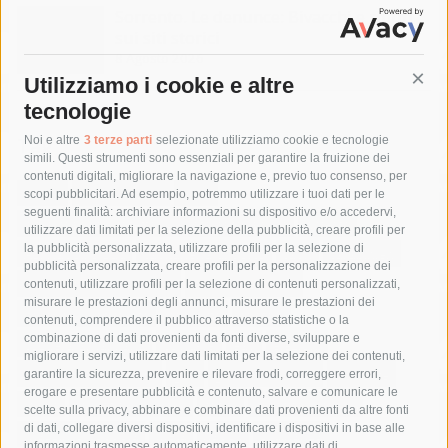
Sorrento. Le denunce: Bivacchi e rifiuti
sui siti storici
8 Agosto 2026
Utilizziamo i cookie e altre
Cont
tecnologie
Tag
Noi e altre
3 terze parti
selezionate utilizziamo cookie e tecnologie
simili. Questi strumenti sono essenziali per garantire la fruizione dei
contenuti digitali, migliorare la navigazione e, previo tuo consenso, per
acqua
allerta meteo
anas
scopi pubblicitari. Ad esempio, potremmo utilizzare i tuoi dati per le
seguenti finalità: archiviare informazioni su dispositivo e/o accedervi,
area marina protetta di punta campanella
arresto
utilizzare dati limitati per la selezione della pubblicità, creare profili per
la pubblicità personalizzata, utilizzare profili per la selezione di
Asl Napoli 3 sud
capitaneria di porto
capri
carabinieri
pubblicità personalizzata, creare profili per la personalizzazione dei
castellammare di stabia
circumvesuviana
contenuti, utilizzare profili per la selezione di contenuti personalizzati,
misurare le prestazioni degli annunci, misurare le prestazioni dei
comune di sorrento
concerto
contagi
contenuti, comprendere il pubblico attraverso statistiche o la
combinazione di dati provenienti da fonti diverse, sviluppare e
costiera amalfitana
covid-19
eav
elezioni
migliorare i servizi, utilizzare dati limitati per la selezione dei contenuti,
fondazione sorrento
gori
guardia costiera
incidente
garantire la sicurezza, prevenire e rilevare frodi, correggere errori,
erogare e presentare pubblicità e contenuto, salvare e comunicare le
lavori
lorenzo balducelli
mare
massa lubrense
scelte sulla privacy, abbinare e combinare dati provenienti da altre fonti
di dati, collegare diversi dispositivi, identificare i dispositivi in base alle
massimo coppola
Meta
napoli
ordinanza
informazioni trasmesse automaticamente, utilizzare dati di