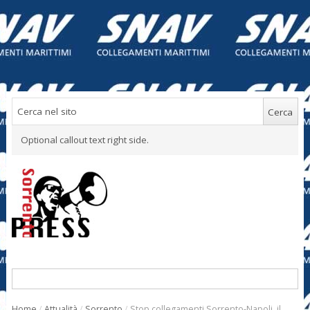
Optional callout text right side.
Home
/
Attualità
/
Sorrento
/
Stop collegamenti Sorrento-Napoli, il