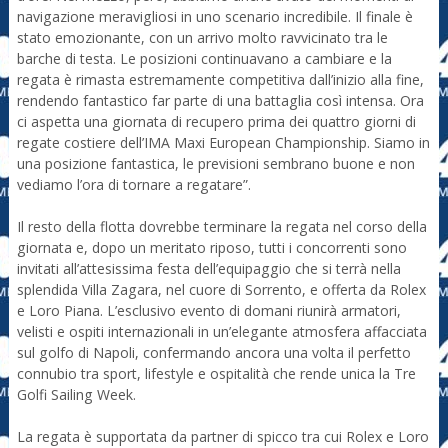
navigazione meravigliosi in uno scenario incredibile. Il finale è
stato emozionante, con un arrivo molto ravvicinato tra le
barche di testa. Le posizioni continuavano a cambiare e la
regata è rimasta estremamente competitiva dall’inizio alla fine,
rendendo fantastico far parte di una battaglia così intensa. Ora
ci aspetta una giornata di recupero prima dei quattro giorni di
regate costiere dell’IMA Maxi European Championship. Siamo in
una posizione fantastica, le previsioni sembrano buone e non
vediamo l’ora di tornare a regatare”.
Il resto della flotta dovrebbe terminare la regata nel corso della
giornata e, dopo un meritato riposo, tutti i concorrenti sono
invitati all’attesissima festa dell’equipaggio che si terrà nella
splendida Villa Zagara, nel cuore di Sorrento, e offerta da Rolex
e Loro Piana. L’esclusivo evento di domani riunirà armatori,
velisti e ospiti internazionali in un’elegante atmosfera affacciata
sul golfo di Napoli, confermando ancora una volta il perfetto
connubio tra sport, lifestyle e ospitalità che rende unica la Tre
Golfi Sailing Week.
La regata è supportata da partner di spicco tra cui Rolex e Loro