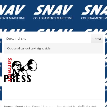
Optional callout text right side.
Home
/
Sport
/
Altri Sport
/
Sorrento. Regata dei Tre Golfi, Galateia