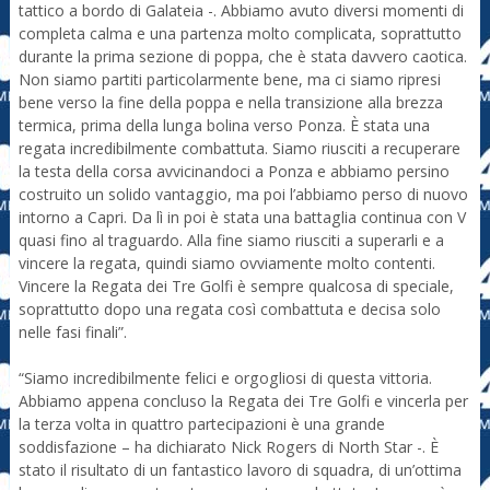
tattico a bordo di Galateia -. Abbiamo avuto diversi momenti di
completa calma e una partenza molto complicata, soprattutto
durante la prima sezione di poppa, che è stata davvero caotica.
Non siamo partiti particolarmente bene, ma ci siamo ripresi
bene verso la fine della poppa e nella transizione alla brezza
termica, prima della lunga bolina verso Ponza. È stata una
regata incredibilmente combattuta. Siamo riusciti a recuperare
la testa della corsa avvicinandoci a Ponza e abbiamo persino
costruito un solido vantaggio, ma poi l’abbiamo perso di nuovo
intorno a Capri. Da lì in poi è stata una battaglia continua con V
quasi fino al traguardo. Alla fine siamo riusciti a superarli e a
vincere la regata, quindi siamo ovviamente molto contenti.
Vincere la Regata dei Tre Golfi è sempre qualcosa di speciale,
soprattutto dopo una regata così combattuta e decisa solo
nelle fasi finali”.
“Siamo incredibilmente felici e orgogliosi di questa vittoria.
Abbiamo appena concluso la Regata dei Tre Golfi e vincerla per
la terza volta in quattro partecipazioni è una grande
soddisfazione – ha dichiarato Nick Rogers di North Star -. È
stato il risultato di un fantastico lavoro di squadra, di un’ottima