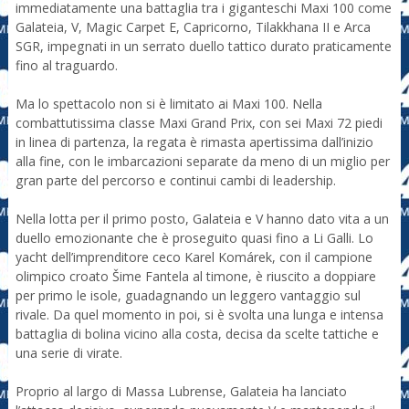
immediatamente una battaglia tra i giganteschi Maxi 100 come
Galateia, V, Magic Carpet E, Capricorno, Tilakkhana II e Arca
SGR, impegnati in un serrato duello tattico durato praticamente
fino al traguardo.
Ma lo spettacolo non si è limitato ai Maxi 100. Nella
combattutissima classe Maxi Grand Prix, con sei Maxi 72 piedi
in linea di partenza, la regata è rimasta apertissima dall’inizio
alla fine, con le imbarcazioni separate da meno di un miglio per
gran parte del percorso e continui cambi di leadership.
Nella lotta per il primo posto, Galateia e V hanno dato vita a un
duello emozionante che è proseguito quasi fino a Li Galli. Lo
yacht dell’imprenditore ceco Karel Komárek, con il campione
olimpico croato Šime Fantela al timone, è riuscito a doppiare
per primo le isole, guadagnando un leggero vantaggio sul
rivale. Da quel momento in poi, si è svolta una lunga e intensa
battaglia di bolina vicino alla costa, decisa da scelte tattiche e
una serie di virate.
Proprio al largo di Massa Lubrense, Galateia ha lanciato