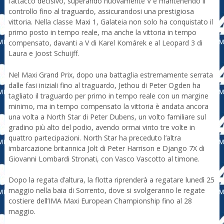
l’attacco decisivo, superando nuovamente V e mantenendo il
controllo fino al traguardo, assicurandosi una prestigiosa
vittoria. Nella classe Maxi 1, Galateia non solo ha conquistato il
primo posto in tempo reale, ma anche la vittoria in tempo
compensato, davanti a V di Karel Komárek e al Leopard 3 di
Laura e Joost Schuijff.
Nel Maxi Grand Prix, dopo una battaglia estremamente serrata
dalle fasi iniziali fino al traguardo, Jethou di Peter Ogden ha
tagliato il traguardo per primo in tempo reale con un margine
minimo, ma in tempo compensato la vittoria è andata ancora
una volta a North Star di Peter Dubens, un volto familiare sul
gradino più alto del podio, avendo ormai vinto tre volte in
quattro partecipazioni. North Star ha preceduto l’altra
imbarcazione britannica Jolt di Peter Harrison e Django 7X di
Giovanni Lombardi Stronati, con Vasco Vascotto al timone.
Dopo la regata d’altura, la flotta riprenderà a regatare lunedì 25
maggio nella baia di Sorrento, dove si svolgeranno le regate
costiere dell’IMA Maxi European Championship fino al 28
maggio.