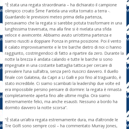
“È stata una regata straordinaria – ha dichiarato il campione
olimpico croato Šime Fantela una volta tornato a terra -.
Guardando le previsioni meteo prima della partenza,
pensavamo che la regata si sarebbe potuta trasformare in una
lunghissima traversata, ma alla fine si è rivelata una sfida
veloce e avvincente. Abbiamo avuto un’ottima partenza e
siamo riusciti a doppiare Ponza in prima posizione. Poi il vento
è calato improvvisamente e le tre barche dietro di noi ci hanno
raggiunto, costringendoci di fatto a ripartire da zero. Durante la
notte la brezza è andata calando e tutte le barche si sono
impegnate in una costante battaglia tattica per cercare di
prevalere l’una sull’altra, senza però riuscirci davvero. Il duello
finale con Galateia, da Capri a Li Galli e poi fino al traguardo, è
stato incredibile. Ci siamo scambiati la leadership due volte ed
era impossibile persino pensare di dormire: la regata è rimasta
completamente aperta fino alle ultime miglia. Ora siamo
estremamente felici, ma anche esausti. Nessuno a bordo ha
dormito davvero la notte scorsa”.
“È stata un’altra regata estremamente dura, ma d’altronde le
Tre Golfi sono sempre così – ha commentato Murray Jones,