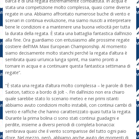
barca e di una regata estremamente combattuta. In acqua è
stata una competizione molto complessa, quasi come diverse
regate in una. Abbiamo affrontato numerose buche di vento e
scenari in continua evoluzione, ma siamo riusciti a interpretare
bene le condizioni e a mantenere una buona velocità per tutta
la durata della regata. È stata una battaglia fantastica dall’inizio
alla fine. Ora guardiamo con entusiasmo alle prossime regate
costiere dell’IMA Maxi European Championship. Al momento
siamo decisamente molto stanchi perché la regata d’altura è
sembrata quasi un’unica lunga sprint, ma siamo pronti a
tornare in acqua e a continuare questa fantastica settimana di
regate”.
“È stata una regata d’altura molto complessa – le parole di Ben
Saxton, tattico a bordo di Jolt -. Fin dall’inizio non era chiaro
quale sarebbe stato lo scenario meteo e nei primi istanti
abbiamo avuto condizioni molto instabili, con continui cambi di
vento e raffiche che hanno caratterizzato quasi tutta la regata.
Durante la prima bolina ci sono stati continui guadagni e
perdite, insieme a diversi periodi di completa bonaccia:
sembrava quasi che il vento scomparisse del tutto ogni paio
d’ore. Nel mezzo, però, abbiamo anche avuto dei momenti di