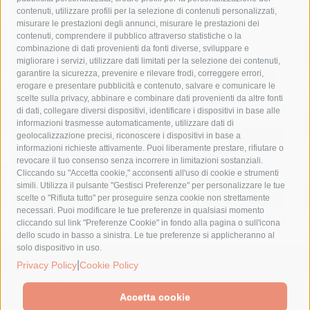
castellammare di stabia
circumvesuviana
contenuti, utilizzare profili per la selezione di contenuti personalizzati,
misurare le prestazioni degli annunci, misurare le prestazioni dei
comune di sorrento
concerto
contagi
contenuti, comprendere il pubblico attraverso statistiche o la
combinazione di dati provenienti da fonti diverse, sviluppare e
costiera amalfitana
covid-19
eav
elezioni
migliorare i servizi, utilizzare dati limitati per la selezione dei contenuti,
fondazione sorrento
gori
guardia costiera
incidente
garantire la sicurezza, prevenire e rilevare frodi, correggere errori,
erogare e presentare pubblicità e contenuto, salvare e comunicare le
lavori
lorenzo balducelli
mare
massa lubrense
scelte sulla privacy, abbinare e combinare dati provenienti da altre fonti
di dati, collegare diversi dispositivi, identificare i dispositivi in base alle
massimo coppola
Meta
napoli
ordinanza
informazioni trasmesse automaticamente, utilizzare dati di
penisola sorrentina
piano di sorrento
polizia municipale
geolocalizzazione precisi, riconoscere i dispositivi in base a
informazioni richieste attivamente. Puoi liberamente prestare, rifiutare o
protezione civile
Regione Campania
sant'agnello
revocare il tuo consenso senza incorrere in limitazioni sostanziali.
Cliccando su "Accetta cookie," acconsenti all'uso di cookie e strumenti
sindaco cuomo
sorrento
studenti
temporali
treni
simili. Utilizza il pulsante "Gestisci Preferenze" per personalizzare le tue
turismo
Vico Equense
villa fiorentino
vincenzo de luca
scelte o "Rifiuta tutto" per proseguire senza cookie non strettamente
necessari. Puoi modificare le tue preferenze in qualsiasi momento
cliccando sul link "Preferenze Cookie" in fondo alla pagina o sull'icona
dello scudo in basso a sinistra. Le tue preferenze si applicheranno al
solo dispositivo in uso.
|
© 2015 SorrentoPress. All rights reserved.
Privacy Policy
Cookie Policy
Il giornale online della Penisola Sorrentina
Privacy policy
-
Cookie Policy
Accetta cookie