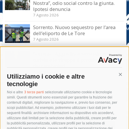
Nostra”, odio social contro la giunta.
Ipotesi denuncia
7 Agosto 2026
Sorrento. Nuovo sequestro per l’area
dell’eliporto de Le Tore
7 Agosto 2026
Sorrento. Aggredisce sessualmente una
turista e le strappa il portafogli, fermato
dai carabinieri
7 Agosto 2026
Utilizziamo i cookie e altre
Cont
tecnologie
Tag
Noi e altre
3 terze parti
selezionate utilizziamo cookie e tecnologie
simili. Questi strumenti sono essenziali per garantire la fruizione dei
contenuti digitali, migliorare la navigazione e, previo tuo consenso, per
acqua
allerta meteo
anas
scopi pubblicitari. Ad esempio, potremmo utilizzare i tuoi dati per le
seguenti finalità: archiviare informazioni su dispositivo e/o accedervi,
area marina protetta di punta campanella
arresto
utilizzare dati limitati per la selezione della pubblicità, creare profili per
la pubblicità personalizzata, utilizzare profili per la selezione di
Asl Napoli 3 sud
capitaneria di porto
capri
carabinieri
pubblicità personalizzata, creare profili per la personalizzazione dei