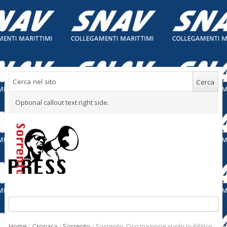
Optional callout text right side.
Home
/
Cronaca
/
Sorrento
/
Sorrento. Occupazione suolo pubblico