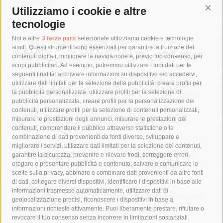
6 Agosto 2026
Utilizziamo i cookie e altre
Cont
tecnologie
Tag
Noi e altre
3 terze parti
selezionate utilizziamo cookie e tecnologie
simili. Questi strumenti sono essenziali per garantire la fruizione dei
contenuti digitali, migliorare la navigazione e, previo tuo consenso, per
acqua
allerta meteo
anas
scopi pubblicitari. Ad esempio, potremmo utilizzare i tuoi dati per le
seguenti finalità: archiviare informazioni su dispositivo e/o accedervi,
area marina protetta di punta campanella
arresto
utilizzare dati limitati per la selezione della pubblicità, creare profili per
la pubblicità personalizzata, utilizzare profili per la selezione di
Asl Napoli 3 sud
capitaneria di porto
capri
carabinieri
pubblicità personalizzata, creare profili per la personalizzazione dei
castellammare di stabia
circumvesuviana
contenuti, utilizzare profili per la selezione di contenuti personalizzati,
misurare le prestazioni degli annunci, misurare le prestazioni dei
comune di sorrento
concerto
contagi
contenuti, comprendere il pubblico attraverso statistiche o la
combinazione di dati provenienti da fonti diverse, sviluppare e
costiera amalfitana
covid-19
eav
elezioni
migliorare i servizi, utilizzare dati limitati per la selezione dei contenuti,
fondazione sorrento
gori
guardia costiera
incidente
garantire la sicurezza, prevenire e rilevare frodi, correggere errori,
erogare e presentare pubblicità e contenuto, salvare e comunicare le
lavori
lorenzo balducelli
mare
massa lubrense
scelte sulla privacy, abbinare e combinare dati provenienti da altre fonti
di dati, collegare diversi dispositivi, identificare i dispositivi in base alle
massimo coppola
Meta
napoli
ordinanza
informazioni trasmesse automaticamente, utilizzare dati di
penisola sorrentina
piano di sorrento
polizia municipale
geolocalizzazione precisi, riconoscere i dispositivi in base a
informazioni richieste attivamente. Puoi liberamente prestare, rifiutare o
protezione civile
Regione Campania
sant'agnello
revocare il tuo consenso senza incorrere in limitazioni sostanziali.