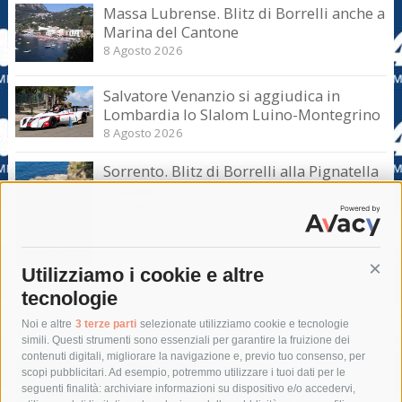
Massa Lubrense. Blitz di Borrelli anche a
Marina del Cantone
8 Agosto 2026
Salvatore Venanzio si aggiudica in
Lombardia lo Slalom Luino-Montegrino
8 Agosto 2026
Sorrento. Blitz di Borrelli alla Pignatella
– video –
8 Agosto 2026
Utilizziamo i cookie e altre
Cont
tecnologie
Tag
Noi e altre
3 terze parti
selezionate utilizziamo cookie e tecnologie
simili. Questi strumenti sono essenziali per garantire la fruizione dei
contenuti digitali, migliorare la navigazione e, previo tuo consenso, per
acqua
allerta meteo
anas
scopi pubblicitari. Ad esempio, potremmo utilizzare i tuoi dati per le
seguenti finalità: archiviare informazioni su dispositivo e/o accedervi,
area marina protetta di punta campanella
arresto