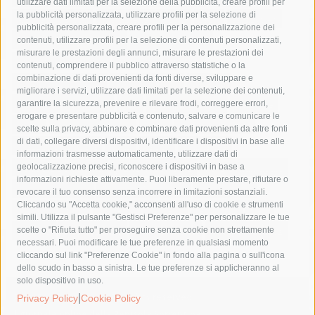
utilizzare dati limitati per la selezione della pubblicità, creare profili per
la pubblicità personalizzata, utilizzare profili per la selezione di
Asl Napoli 3 sud
capitaneria di porto
capri
carabinieri
pubblicità personalizzata, creare profili per la personalizzazione dei
castellammare di stabia
circumvesuviana
contenuti, utilizzare profili per la selezione di contenuti personalizzati,
misurare le prestazioni degli annunci, misurare le prestazioni dei
comune di sorrento
concerto
contagi
contenuti, comprendere il pubblico attraverso statistiche o la
combinazione di dati provenienti da fonti diverse, sviluppare e
costiera amalfitana
covid-19
eav
elezioni
migliorare i servizi, utilizzare dati limitati per la selezione dei contenuti,
fondazione sorrento
gori
guardia costiera
incidente
garantire la sicurezza, prevenire e rilevare frodi, correggere errori,
erogare e presentare pubblicità e contenuto, salvare e comunicare le
lavori
lorenzo balducelli
mare
massa lubrense
scelte sulla privacy, abbinare e combinare dati provenienti da altre fonti
di dati, collegare diversi dispositivi, identificare i dispositivi in base alle
massimo coppola
Meta
napoli
ordinanza
informazioni trasmesse automaticamente, utilizzare dati di
penisola sorrentina
piano di sorrento
polizia municipale
geolocalizzazione precisi, riconoscere i dispositivi in base a
informazioni richieste attivamente. Puoi liberamente prestare, rifiutare o
protezione civile
Regione Campania
sant'agnello
revocare il tuo consenso senza incorrere in limitazioni sostanziali.
Cliccando su "Accetta cookie," acconsenti all'uso di cookie e strumenti
sindaco cuomo
sorrento
studenti
temporali
treni
simili. Utilizza il pulsante "Gestisci Preferenze" per personalizzare le tue
turismo
Vico Equense
villa fiorentino
vincenzo de luca
scelte o "Rifiuta tutto" per proseguire senza cookie non strettamente
necessari. Puoi modificare le tue preferenze in qualsiasi momento
cliccando sul link "Preferenze Cookie" in fondo alla pagina o sull'icona
dello scudo in basso a sinistra. Le tue preferenze si applicheranno al
solo dispositivo in uso.
© 2015 SorrentoPress. All rights reserved.
|
Privacy Policy
Cookie Policy
Il giornale online della Penisola Sorrentina