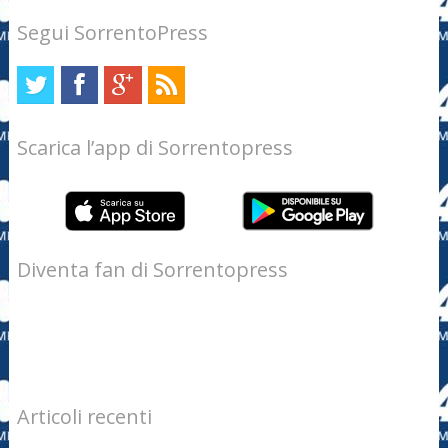
Segui SorrentoPress
Scarica l’app di Sorrentopress
Diventa fan di Sorrentopress
Articoli recenti