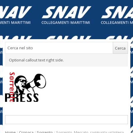
Optional callout text right side.
Home
/
Cronaca
/
Sorrento
/
Sorrento. Mercato, raggiunta un’intesa