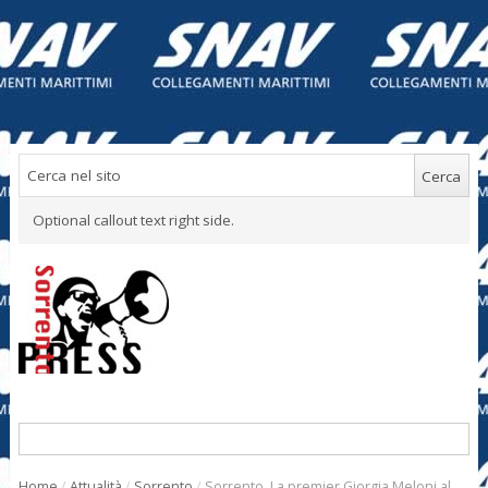
Optional callout text right side.
Home
/
Attualità
/
Sorrento
/
Sorrento. La premier Giorgia Meloni al