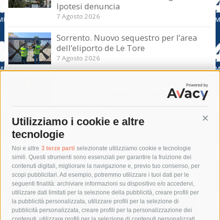
Ipotesi denuncia
7 Agosto 2026
Sorrento. Nuovo sequestro per l’area
dell’eliporto de Le Tore
7 Agosto 2026
Sorrento. Aggredisce sessualmente una
turista e le strappa il portafogli, fermato
dai carabinieri
7 Agosto 2026
Utilizziamo i cookie e altre
Cont
tecnologie
Tag
Noi e altre
3 terze parti
selezionate utilizziamo cookie e tecnologie
simili. Questi strumenti sono essenziali per garantire la fruizione dei
contenuti digitali, migliorare la navigazione e, previo tuo consenso, per
acqua
allerta meteo
anas
scopi pubblicitari. Ad esempio, potremmo utilizzare i tuoi dati per le
seguenti finalità: archiviare informazioni su dispositivo e/o accedervi,
area marina protetta di punta campanella
arresto
utilizzare dati limitati per la selezione della pubblicità, creare profili per
la pubblicità personalizzata, utilizzare profili per la selezione di
Asl Napoli 3 sud
capitaneria di porto
capri
carabinieri
pubblicità personalizzata, creare profili per la personalizzazione dei
castellammare di stabia
circumvesuviana
contenuti, utilizzare profili per la selezione di contenuti personalizzati,