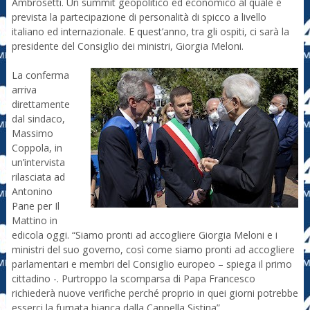
Ambrosetti. Un summit geopolitico ed economico al quale è
prevista la partecipazione di personalità di spicco a livello
italiano ed internazionale. E quest’anno, tra gli ospiti, ci sarà la
presidente del Consiglio dei ministri, Giorgia Meloni.
La conferma
arriva
direttamente
dal sindaco,
Massimo
Coppola, in
un’intervista
rilasciata ad
Antonino
Pane per Il
Mattino in
edicola oggi. “Siamo pronti ad accogliere Giorgia Meloni e i
ministri del suo governo, così come siamo pronti ad accogliere
parlamentari e membri del Consiglio europeo – spiega il primo
cittadino -. Purtroppo la scomparsa di Papa Francesco
richiederà nuove verifiche perché proprio in quei giorni potrebbe
esserci la fumata bianca dalla Cappella Sistina”.