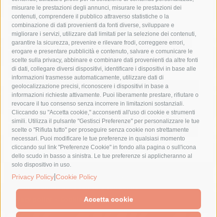
misurare le prestazioni degli annunci, misurare le prestazioni dei
comune di sorrento
concerto
contagi
contenuti, comprendere il pubblico attraverso statistiche o la
combinazione di dati provenienti da fonti diverse, sviluppare e
costiera amalfitana
covid-19
eav
elezioni
migliorare i servizi, utilizzare dati limitati per la selezione dei contenuti,
fondazione sorrento
gori
guardia costiera
incidente
garantire la sicurezza, prevenire e rilevare frodi, correggere errori,
erogare e presentare pubblicità e contenuto, salvare e comunicare le
lavori
lorenzo balducelli
mare
massa lubrense
scelte sulla privacy, abbinare e combinare dati provenienti da altre fonti
di dati, collegare diversi dispositivi, identificare i dispositivi in base alle
massimo coppola
Meta
napoli
ordinanza
informazioni trasmesse automaticamente, utilizzare dati di
penisola sorrentina
piano di sorrento
polizia municipale
geolocalizzazione precisi, riconoscere i dispositivi in base a
informazioni richieste attivamente. Puoi liberamente prestare, rifiutare o
protezione civile
Regione Campania
sant'agnello
revocare il tuo consenso senza incorrere in limitazioni sostanziali.
Cliccando su "Accetta cookie," acconsenti all'uso di cookie e strumenti
sindaco cuomo
sorrento
studenti
temporali
treni
simili. Utilizza il pulsante "Gestisci Preferenze" per personalizzare le tue
turismo
Vico Equense
villa fiorentino
vincenzo de luca
scelte o "Rifiuta tutto" per proseguire senza cookie non strettamente
necessari. Puoi modificare le tue preferenze in qualsiasi momento
cliccando sul link "Preferenze Cookie" in fondo alla pagina o sull'icona
dello scudo in basso a sinistra. Le tue preferenze si applicheranno al
solo dispositivo in uso.
© 2015 SorrentoPress. All rights reserved.
|
Privacy Policy
Cookie Policy
Il giornale online della Penisola Sorrentina
Privacy policy
-
Cookie Policy
Accetta cookie