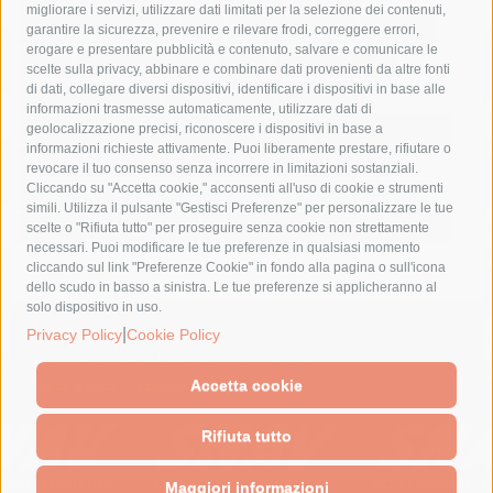
migliorare i servizi, utilizzare dati limitati per la selezione dei contenuti,
fondazione sorrento
gori
guardia costiera
incidente
garantire la sicurezza, prevenire e rilevare frodi, correggere errori,
erogare e presentare pubblicità e contenuto, salvare e comunicare le
lavori
lorenzo balducelli
mare
massa lubrense
scelte sulla privacy, abbinare e combinare dati provenienti da altre fonti
di dati, collegare diversi dispositivi, identificare i dispositivi in base alle
massimo coppola
Meta
napoli
ordinanza
informazioni trasmesse automaticamente, utilizzare dati di
penisola sorrentina
piano di sorrento
polizia municipale
geolocalizzazione precisi, riconoscere i dispositivi in base a
informazioni richieste attivamente. Puoi liberamente prestare, rifiutare o
protezione civile
Regione Campania
sant'agnello
revocare il tuo consenso senza incorrere in limitazioni sostanziali.
Cliccando su "Accetta cookie," acconsenti all'uso di cookie e strumenti
sindaco cuomo
sorrento
studenti
temporali
treni
simili. Utilizza il pulsante "Gestisci Preferenze" per personalizzare le tue
turismo
Vico Equense
villa fiorentino
vincenzo de luca
scelte o "Rifiuta tutto" per proseguire senza cookie non strettamente
necessari. Puoi modificare le tue preferenze in qualsiasi momento
cliccando sul link "Preferenze Cookie" in fondo alla pagina o sull'icona
dello scudo in basso a sinistra. Le tue preferenze si applicheranno al
solo dispositivo in uso.
© 2015 SorrentoPress. All rights reserved.
|
Privacy Policy
Cookie Policy
Il giornale online della Penisola Sorrentina
Privacy policy
-
Cookie Policy
Accetta cookie
Rifiuta tutto
Maggiori informazioni