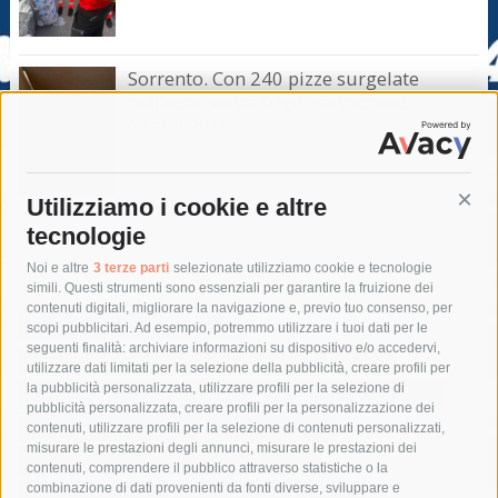
Sorrento. Con 240 pizze surgelate
nell’auto senza frigo, sanzionato
6 Agosto 2026
Utilizziamo i cookie e altre
Cont
tecnologie
Tag
Noi e altre
3 terze parti
selezionate utilizziamo cookie e tecnologie
simili. Questi strumenti sono essenziali per garantire la fruizione dei
contenuti digitali, migliorare la navigazione e, previo tuo consenso, per
acqua
allerta meteo
anas
scopi pubblicitari. Ad esempio, potremmo utilizzare i tuoi dati per le
seguenti finalità: archiviare informazioni su dispositivo e/o accedervi,
area marina protetta di punta campanella
arresto
utilizzare dati limitati per la selezione della pubblicità, creare profili per
la pubblicità personalizzata, utilizzare profili per la selezione di
Asl Napoli 3 sud
capitaneria di porto
capri
carabinieri
pubblicità personalizzata, creare profili per la personalizzazione dei
castellammare di stabia
circumvesuviana
contenuti, utilizzare profili per la selezione di contenuti personalizzati,
misurare le prestazioni degli annunci, misurare le prestazioni dei
comune di sorrento
concerto
contagi
contenuti, comprendere il pubblico attraverso statistiche o la
combinazione di dati provenienti da fonti diverse, sviluppare e
costiera amalfitana
covid-19
eav
elezioni