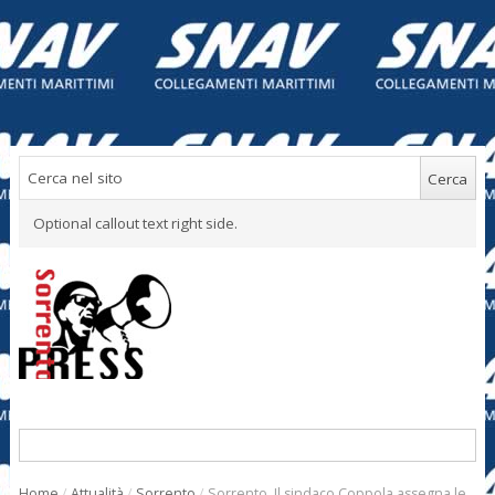
Optional callout text right side.
Home
/
Attualità
/
Sorrento
/
Sorrento. Il sindaco Coppola assegna le