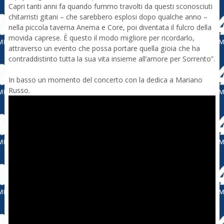
Capri tanti anni fa quando fummo travolti da questi sconosciuti
chitarristi gitani – che sarebbero esplosi dopo qualche anno –
nella piccola taverna Anema e Core, poi diventata il fulcro della
movida caprese. È questo il modo migliore per ricordarlo,
attraverso un evento che possa portare quella gioia che ha
contraddistinto tutta la sua vita insieme all’amore per Sorrento”.
In basso un momento del concerto con la dedica a Mariano
Russo.