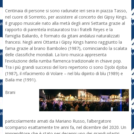
Centinaia di persone si sono radunate ieri sera in piazza Tasso,
nel cuore di Sorrento, per assistere al concerto dei Gipsy Kings.
Il gruppo musicale nato alla metà degli anni Settanta grazie al
rapporto di parentela instauratosi tra i fratelli Reyes e la
famiglia Baliardo, è formato da gitani andalusi naturalizzati
francesi. Negli anni Ottanta i Gipsy Kings hanno raggiunto la
fama grazie al brano Bamboleo (1987), cominciando la scalata
delle classifiche mondiali. La loro musica appresenta
l’evoluzione della rumba flamenca tradizionale in chiave pop.
Tra i più grandi successi del loro repertorio ci sono Djobi djoba
(1987), il rifacimento di Volare – nel blu dipinto di blu (1989) e
Baila me (1991).
Brani
particolarmente amati da Mariano Russo, l’albergatore
scomparso esattamente tre anni fa, nel dicembre del 2020. Un
imprenditore che è stato per decenni uno dei grandi pilastri