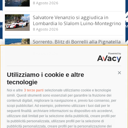
8 Agosto 2026
Salvatore Venanzio si aggiudica in
Lombardia lo Slalom Luino-Montegrino
8 Agosto 2026
Sorrento. Blitz di Borrelli alla Pignatella
– video –
8 Agosto 2026
Utilizziamo i cookie e altre
Cont
tecnologie
Tag
Noi e altre
3 terze parti
selezionate utilizziamo cookie e tecnologie
simili. Questi strumenti sono essenziali per garantire la fruizione dei
contenuti digitali, migliorare la navigazione e, previo tuo consenso, per
acqua
allerta meteo
anas
scopi pubblicitari. Ad esempio, potremmo utilizzare i tuoi dati per le
seguenti finalità: archiviare informazioni su dispositivo e/o accedervi,
area marina protetta di punta campanella
arresto
utilizzare dati limitati per la selezione della pubblicità, creare profili per
la pubblicità personalizzata, utilizzare profili per la selezione di
Asl Napoli 3 sud
capitaneria di porto
capri
carabinieri
pubblicità personalizzata, creare profili per la personalizzazione dei