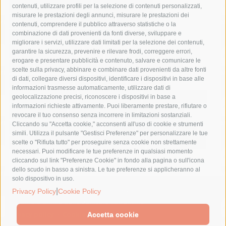
castellammare di stabia
circumvesuviana
contenuti, utilizzare profili per la selezione di contenuti personalizzati,
misurare le prestazioni degli annunci, misurare le prestazioni dei
comune di sorrento
concerto
contagi
contenuti, comprendere il pubblico attraverso statistiche o la
combinazione di dati provenienti da fonti diverse, sviluppare e
costiera amalfitana
covid-19
eav
elezioni
migliorare i servizi, utilizzare dati limitati per la selezione dei contenuti,
fondazione sorrento
gori
guardia costiera
incidente
garantire la sicurezza, prevenire e rilevare frodi, correggere errori,
erogare e presentare pubblicità e contenuto, salvare e comunicare le
lavori
lorenzo balducelli
mare
massa lubrense
scelte sulla privacy, abbinare e combinare dati provenienti da altre fonti
di dati, collegare diversi dispositivi, identificare i dispositivi in base alle
massimo coppola
Meta
napoli
ordinanza
informazioni trasmesse automaticamente, utilizzare dati di
penisola sorrentina
piano di sorrento
polizia municipale
geolocalizzazione precisi, riconoscere i dispositivi in base a
informazioni richieste attivamente. Puoi liberamente prestare, rifiutare o
protezione civile
Regione Campania
sant'agnello
revocare il tuo consenso senza incorrere in limitazioni sostanziali.
Cliccando su "Accetta cookie," acconsenti all'uso di cookie e strumenti
sindaco cuomo
sorrento
studenti
temporali
treni
simili. Utilizza il pulsante "Gestisci Preferenze" per personalizzare le tue
turismo
Vico Equense
villa fiorentino
vincenzo de luca
scelte o "Rifiuta tutto" per proseguire senza cookie non strettamente
necessari. Puoi modificare le tue preferenze in qualsiasi momento
cliccando sul link "Preferenze Cookie" in fondo alla pagina o sull'icona
dello scudo in basso a sinistra. Le tue preferenze si applicheranno al
solo dispositivo in uso.
© 2015 SorrentoPress. All rights reserved.
|
Privacy Policy
Cookie Policy
Il giornale online della Penisola Sorrentina
Privacy policy
-
Cookie Policy
Accetta cookie