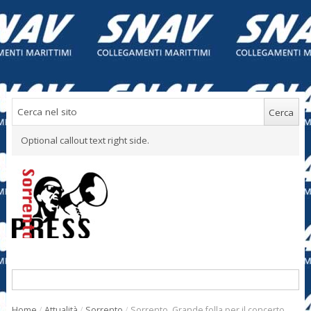
Optional callout text right side.
Home
/
Attualità
/
Sorrento
/
Sorrento. Grande folla per il concerto