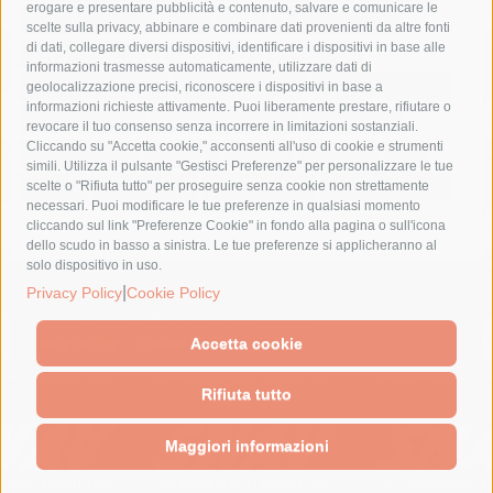
erogare e presentare pubblicità e contenuto, salvare e comunicare le
lavori
lorenzo balducelli
mare
massa lubrense
scelte sulla privacy, abbinare e combinare dati provenienti da altre fonti
di dati, collegare diversi dispositivi, identificare i dispositivi in base alle
massimo coppola
Meta
napoli
ordinanza
informazioni trasmesse automaticamente, utilizzare dati di
penisola sorrentina
piano di sorrento
polizia municipale
geolocalizzazione precisi, riconoscere i dispositivi in base a
informazioni richieste attivamente. Puoi liberamente prestare, rifiutare o
protezione civile
Regione Campania
sant'agnello
revocare il tuo consenso senza incorrere in limitazioni sostanziali.
Cliccando su "Accetta cookie," acconsenti all'uso di cookie e strumenti
sindaco cuomo
sorrento
studenti
temporali
treni
simili. Utilizza il pulsante "Gestisci Preferenze" per personalizzare le tue
turismo
Vico Equense
villa fiorentino
vincenzo de luca
scelte o "Rifiuta tutto" per proseguire senza cookie non strettamente
necessari. Puoi modificare le tue preferenze in qualsiasi momento
cliccando sul link "Preferenze Cookie" in fondo alla pagina o sull'icona
dello scudo in basso a sinistra. Le tue preferenze si applicheranno al
solo dispositivo in uso.
© 2015 SorrentoPress. All rights reserved.
|
Privacy Policy
Cookie Policy
Il giornale online della Penisola Sorrentina
Privacy policy
-
Cookie Policy
Accetta cookie
Rifiuta tutto
Maggiori informazioni