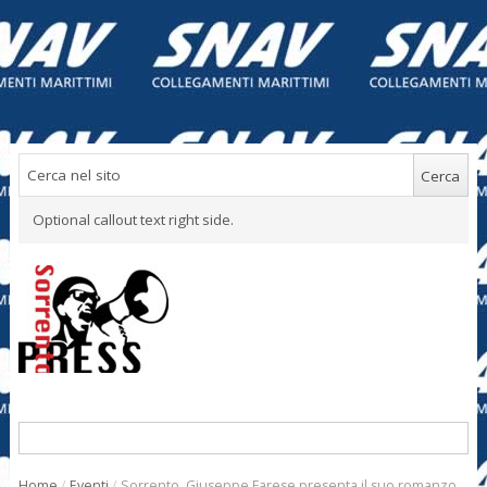
Optional callout text right side.
Home
/
Eventi
/
Sorrento. Giuseppe Farese presenta il suo romanzo