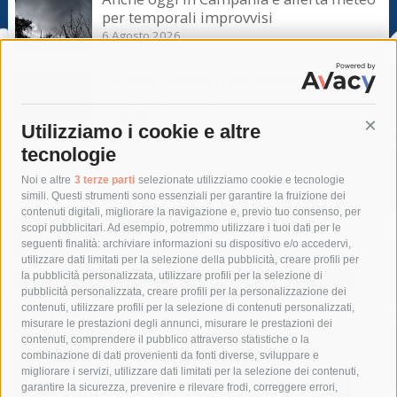
per temporali improvvisi
6 Agosto 2026
Domani e sabato interrotta la linea Eav
Napoli-Sorrento
6 Agosto 2026
Utilizziamo i cookie e altre
Cont
tecnologie
Tag
Noi e altre
3 terze parti
selezionate utilizziamo cookie e tecnologie
simili. Questi strumenti sono essenziali per garantire la fruizione dei
contenuti digitali, migliorare la navigazione e, previo tuo consenso, per
acqua
allerta meteo
anas
scopi pubblicitari. Ad esempio, potremmo utilizzare i tuoi dati per le
seguenti finalità: archiviare informazioni su dispositivo e/o accedervi,
area marina protetta di punta campanella
arresto
utilizzare dati limitati per la selezione della pubblicità, creare profili per
la pubblicità personalizzata, utilizzare profili per la selezione di
Asl Napoli 3 sud
capitaneria di porto
capri
carabinieri
pubblicità personalizzata, creare profili per la personalizzazione dei
castellammare di stabia
circumvesuviana
contenuti, utilizzare profili per la selezione di contenuti personalizzati,
misurare le prestazioni degli annunci, misurare le prestazioni dei
comune di sorrento
concerto
contagi
contenuti, comprendere il pubblico attraverso statistiche o la
combinazione di dati provenienti da fonti diverse, sviluppare e
costiera amalfitana
covid-19
eav
elezioni
migliorare i servizi, utilizzare dati limitati per la selezione dei contenuti,
fondazione sorrento
gori
guardia costiera
incidente
garantire la sicurezza, prevenire e rilevare frodi, correggere errori,