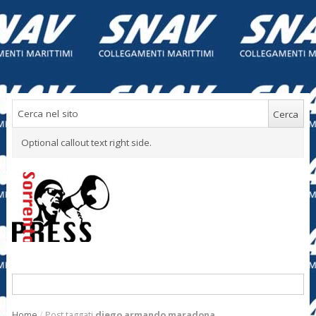
Optional callout text right side.
Home
/
Post taggati
diego armando maradona