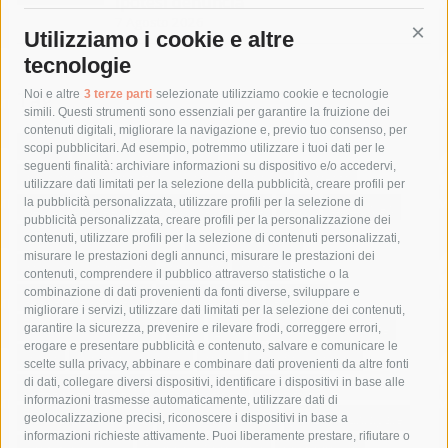
Ipotesi denuncia
7 Agosto 2026
Utilizziamo i cookie e altre
Cont
tecnologie
Tag
Noi e altre
3 terze parti
selezionate utilizziamo cookie e tecnologie
simili. Questi strumenti sono essenziali per garantire la fruizione dei
contenuti digitali, migliorare la navigazione e, previo tuo consenso, per
acqua
allerta meteo
anas
scopi pubblicitari. Ad esempio, potremmo utilizzare i tuoi dati per le
seguenti finalità: archiviare informazioni su dispositivo e/o accedervi,
area marina protetta di punta campanella
arresto
utilizzare dati limitati per la selezione della pubblicità, creare profili per
la pubblicità personalizzata, utilizzare profili per la selezione di
Asl Napoli 3 sud
capitaneria di porto
capri
carabinieri
pubblicità personalizzata, creare profili per la personalizzazione dei
castellammare di stabia
circumvesuviana
contenuti, utilizzare profili per la selezione di contenuti personalizzati,
misurare le prestazioni degli annunci, misurare le prestazioni dei
comune di sorrento
concerto
contagi
contenuti, comprendere il pubblico attraverso statistiche o la
combinazione di dati provenienti da fonti diverse, sviluppare e
costiera amalfitana
covid-19
eav
elezioni
migliorare i servizi, utilizzare dati limitati per la selezione dei contenuti,
fondazione sorrento
gori
guardia costiera
incidente
garantire la sicurezza, prevenire e rilevare frodi, correggere errori,
erogare e presentare pubblicità e contenuto, salvare e comunicare le
lavori
lorenzo balducelli
mare
massa lubrense
scelte sulla privacy, abbinare e combinare dati provenienti da altre fonti
di dati, collegare diversi dispositivi, identificare i dispositivi in base alle
massimo coppola
Meta
napoli
ordinanza
informazioni trasmesse automaticamente, utilizzare dati di
penisola sorrentina
piano di sorrento
polizia municipale
geolocalizzazione precisi, riconoscere i dispositivi in base a
informazioni richieste attivamente. Puoi liberamente prestare, rifiutare o