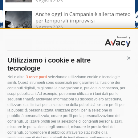
6 Agosto 2026
Anche oggi in Campania è allerta meteo
per temporali improvvisi
6 Agosto 2026
Domani e sabato interrotta la linea Eav
Napoli-Sorrento
6 Agosto 2026
Utilizziamo i cookie e altre
Cont
tecnologie
Tag
Noi e altre
3 terze parti
selezionate utilizziamo cookie e tecnologie
simili. Questi strumenti sono essenziali per garantire la fruizione dei
contenuti digitali, migliorare la navigazione e, previo tuo consenso, per
acqua
allerta meteo
anas
scopi pubblicitari. Ad esempio, potremmo utilizzare i tuoi dati per le
seguenti finalità: archiviare informazioni su dispositivo e/o accedervi,
area marina protetta di punta campanella
arresto
utilizzare dati limitati per la selezione della pubblicità, creare profili per
la pubblicità personalizzata, utilizzare profili per la selezione di
Asl Napoli 3 sud
capitaneria di porto
capri
carabinieri
pubblicità personalizzata, creare profili per la personalizzazione dei
castellammare di stabia
circumvesuviana
contenuti, utilizzare profili per la selezione di contenuti personalizzati,
misurare le prestazioni degli annunci, misurare le prestazioni dei
comune di sorrento
concerto
contagi
contenuti, comprendere il pubblico attraverso statistiche o la
combinazione di dati provenienti da fonti diverse, sviluppare e