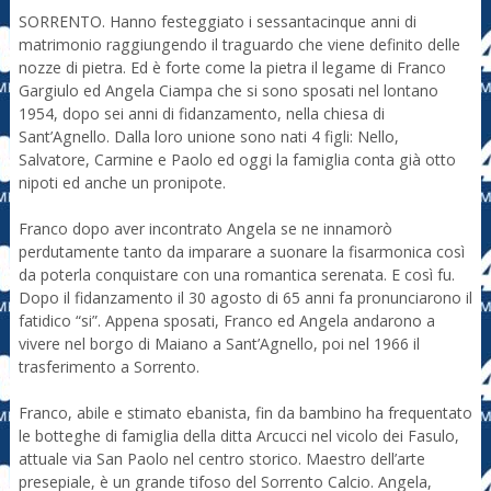
SORRENTO. Hanno festeggiato i sessantacinque anni di
matrimonio raggiungendo il traguardo che viene definito delle
nozze di pietra. Ed è forte come la pietra il legame di Franco
Gargiulo ed Angela Ciampa che si sono sposati nel lontano
1954, dopo sei anni di fidanzamento, nella chiesa di
Sant’Agnello. Dalla loro unione sono nati 4 figli: Nello,
Salvatore, Carmine e Paolo ed oggi la famiglia conta già otto
nipoti ed anche un pronipote.
Franco dopo aver incontrato Angela se ne innamorò
perdutamente tanto da imparare a suonare la fisarmonica così
da poterla conquistare con una romantica serenata. E così fu.
Dopo il fidanzamento il 30 agosto di 65 anni fa pronunciarono il
fatidico “si”. Appena sposati, Franco ed Angela andarono a
vivere nel borgo di Maiano a Sant’Agnello, poi nel 1966 il
trasferimento a Sorrento.
Franco, abile e stimato ebanista, fin da bambino ha frequentato
le botteghe di famiglia della ditta Arcucci nel vicolo dei Fasulo,
attuale via San Paolo nel centro storico. Maestro dell’arte
presepiale, è un grande tifoso del Sorrento Calcio. Angela,