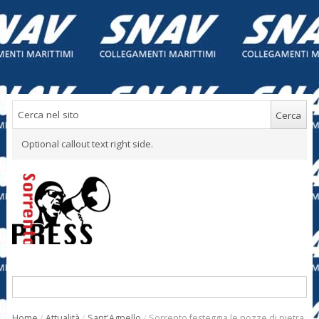
Optional callout text right side.
Home
/
Attualità
/
Sant'Agnello
/
Sorrento festeggia le nozze di pietra