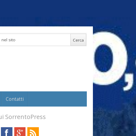
Contatti
i SorrentoPress