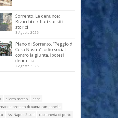
Sorrento. Le denunce:
Bivacchi e rifiuti sui siti
storici
8 Agosto 2026
Piano di Sorrento. “Peggio di
Cosa Nostra”, odio social
contro la giunta. Ipotesi
denuncia
7 Agosto 2026
a
allerta meteo
anas
marina protetta di punta campanella
to
Asl Napoli 3 sud
capitaneria di porto