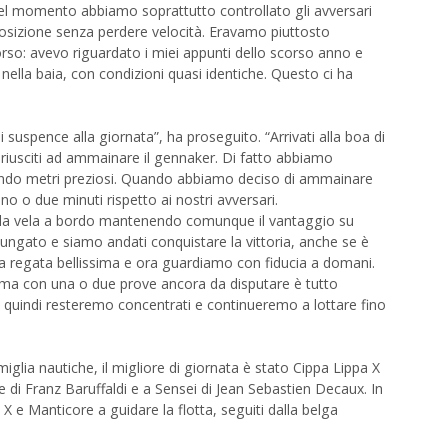
quel momento abbiamo soprattutto controllato gli avversari
 posizione senza perdere velocità. Eravamo piuttosto
corso: avevo riguardato i miei appunti dello scorso anno e
ella baia, con condizioni quasi identiche. Questo ci ha
 suspence alla giornata”, ha proseguito. “Arrivati alla boa di
riusciti ad ammainare il gennaker. Di fatto abbiamo
endo metri preziosi. Quando abbiamo deciso di ammainare
 o due minuti rispetto ai nostri avversari.
 la vela a bordo mantenendo comunque il vantaggio su
ungato e siamo andati conquistare la vittoria, anche se è
a regata bellissima e ora guardiamo con fiducia a domani.
 ma con una o due prove ancora da disputare è tutto
i, quindi resteremo concentrati e continueremo a lottare fino
glia nautiche, il migliore di giornata è stato Cippa Lippa X
di Franz Baruffaldi e a Sensei di Jean Sebastien Decaux. In
X e Manticore a guidare la flotta, seguiti dalla belga