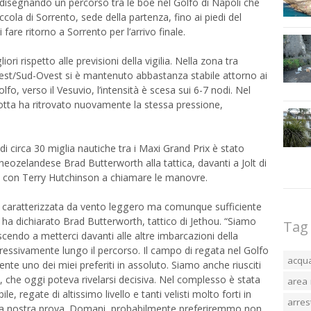
 disegnando un percorso tra le boe nel Golfo di Napoli che
ccola di Sorrento, sede della partenza, fino ai piedi del
are ritorno a Sorrento per l’arrivo finale.
ori rispetto alle previsioni della vigilia. Nella zona tra
est/Sud-Ovest si è mantenuto abbastanza stabile attorno ai
lfo, verso il Vesuvio, l’intensità è scesa sui 6-7 nodi. Nel
 flotta ha ritrovato nuovamente la stessa pressione,
 di circa 30 miglia nautiche tra i Maxi Grand Prix è stato
 neozelandese Brad Butterworth alla tattica, davanti a Jolt di
h con Terry Hutchinson a chiamare le manovre.
, caratterizzata da vento leggero ma comunque sufficiente
, ha dichiarato Brad Butterworth, tattico di Jethou. “Siamo
Tag
uscendo a metterci davanti alle altre imbarcazioni della
ressivamente lungo il percorso. Il campo di regata nel Golfo
acqu
nte uno dei miei preferiti in assoluto. Siamo anche riusciti
i, che oggi poteva rivelarsi decisiva. Nel complesso è stata
area 
e, regate di altissimo livello e tanti velisti molto forti in
arres
lla nostra prova. Domani, probabilmente preferiremmo non