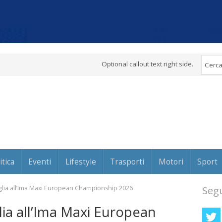
Optional callout text right side.
itica
Eventi
Lifestyle
Trasporti
Motori
Sport
aglia all’Ima Maxi European Championship 2026
Segu
lia all’Ima Maxi European