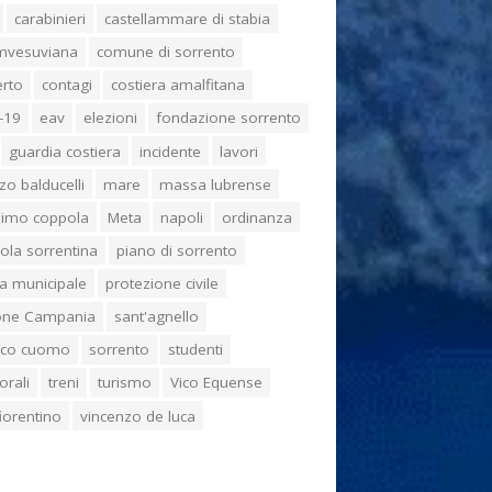
carabinieri
castellammare di stabia
umvesuviana
comune di sorrento
erto
contagi
costiera amalfitana
-19
eav
elezioni
fondazione sorrento
guardia costiera
incidente
lavori
zo balducelli
mare
massa lubrense
imo coppola
Meta
napoli
ordinanza
ola sorrentina
piano di sorrento
ia municipale
protezione civile
one Campania
sant'agnello
aco cuomo
sorrento
studenti
orali
treni
turismo
Vico Equense
 fiorentino
vincenzo de luca