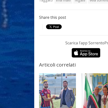
Taggato
ima maxi
regate
vela sorren
Share this post
Scarica l’app Sorrento
Articoli correlati