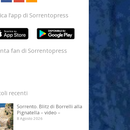
ica l’app di Sorrentopress
nta fan di Sorrentopress
coli recenti
Sorrento. Blitz di Borrelli alla
Pignatella – video –
8 Agosto 2026