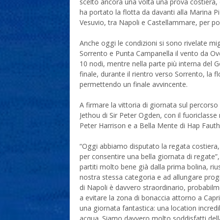
scelto ancora una volta una prova costiera,
ha portato la flotta da davanti alla Marina Pi
Vesuvio, tra Napoli e Castellammare, per poi f
Anche oggi le condizioni si sono rivelate migli
Sorrento e Punta Campanella il vento da Ov
10 nodi, mentre nella parte più interna del Go
finale, durante il rientro verso Sorrento, la
permettendo un finale avvincente.
A firmare la vittoria di giornata sul percorso
Jethou di Sir Peter Ogden, con il fuoriclasse
Peter Harrison e a Bella Mente di Hap Faut
“Oggi abbiamo disputato la regata costiera
per consentire una bella giornata di regate”
partiti molto bene già dalla prima bolina, ri
nostra stessa categoria e ad allungare prog
di Napoli è davvero straordinario, probabilme
a evitare la zona di bonaccia attorno a Capr
una giornata fantastica: una location incredibil
acqua. Siamo davvero molto soddisfatti de