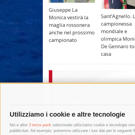
Giuseppe La
Sant’Agnello. 
Monica vestirà la
campionessa
maglia rossonera
mondiale e
anche nel prossimo
olimpica Moni
campionato
De Gennaro to
casa
Utilizziamo i cookie e altre tecnologie
Noi e altre
3 terze parti
selezionate utilizziamo cookie e tecnologie simil
pubblicitari. Ad esempio, potremmo utilizzare i tuoi dati per le seguenti fin