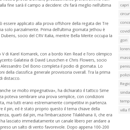
la fine sarà il campo a decidere: chi farà meglio nell’ultima
capri
circ
conc
ò essere applicato alla prova offshore della regata dei Tre
bia solo parzialmente. Prima dell’ultima giornata Jethou è
covid
r Dubens, socio del CRV Italia, mentre Bella Mente occupa la
gori
loren
to V di Karel Komarek, con a bordo Ken Read e l’oro olimpico
mass
lycento Galateia di David Leuschen e Chris Flowers, socio
di Alessandro Del Bono completa il podio di giornata. Lo
penis
ni della classifica generale provvisoria overall. Tra la prima
poliz
di distacco.
Regi
anche se molto impegnativa», ha dichiarato il tattico Sime
sind
enza poteva sembrare una prova semplice, con condizioni
temp
gata, ma tutti erano estremamente competitivi in partenza.
e il pin, ed è stato proprio questo il tema chiave della
villa
tenza, quarti dal pin, ma l’imbarcazione Tilakkhana II, che era
 ci ha lasciato immediatamente un canale libero per andare a
o preso un salto di vento favorevole. Dopo appena 100-200