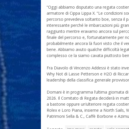
“Oggi abbiamo disputato una regata costier
armatore di Cippa Lippa X. “Le condizioni so
percorso prevedeva soltanto boe, senza il 
interessante perché le imbarcazioni più gran
raggiunto mentre eravamo ancora sul perco
finale del percorso e, fortunatamente per no
probabilmente ancora là fuori visto che il 
bene. Abbiamo avuto qualche difficoltà legat
complesso ce la siamo cavata piuttosto ben
Fra Diavolo di Vincenzo Addessi è stato inve
Why Not di Lasse Petterson e H2O di Ricca
leadership della classifica generale provvisor
Domani è in programma l’ultima giornata d
2026. Il Comitato di Regata deciderà in matt
a bastone oppure un’ulteriore regata costier
Rolex e Loro Piana, insieme a North Sails, W
Patrimoni Sella & C., Caffè Borbone e Azimu