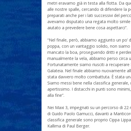
metri eravamo già in testa alla flotta. Da 
alle nostre spalle, cercando di difendere la
preparati anche per i lati successivi del per
avevamo disputato una regata molto simile n
aiutato a prevedere bene cosa aspettarci”.
“Nel finale, però, abbiamo aggiunto un po’ di
poppa, con un vantaggio solido, non siamo 
mancato la boa, proseguendo dritti e perd
manualmente la vela, abbiamo perso circa uno
Fortunatamente siamo riusciti a recuperare
Galateia. Nel finale abbiamo nuovamente all
stata davvero molto combattuta. È stata un
Siamo messi bene nella classifica generale,
apertissimo. I distacchi in punti sono minim
alla fine”.
Nei Maxi 3, impegnati su un percorso di 22 mi
di Guido Paolo Gamucci, davanti a Manticore 
classifica generale sono proprio Cippa Lippa 
Kallima di Paul Berger.