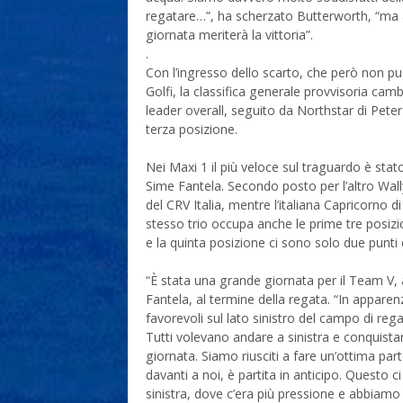
regatare…”, ha scherzato Butterworth, “ma al
giornata meriterà la vittoria”.
.
Con l’ingresso dello scarto, che però non pu
Golfi, la classifica generale provvisoria cam
leader overall, seguito da Northstar di Pete
terza posizione.
Nei Maxi 1 il più veloce sul traguardo è sta
Sime Fantela. Secondo posto per l’altro Wal
del CRV Italia, mentre l’italiana Capricorno 
stesso trio occupa anche le prime tre posizio
e la quinta posizione ci sono solo due punti 
“È stata una grande giornata per il Team V, 
Fantela, al termine della regata. “In appar
favorevoli sul lato sinistro del campo di re
Tutti volevano andare a sinistra e conquistar
giornata. Siamo riusciti a fare un’ottima par
davanti a noi, è partita in anticipo. Questo
sinistra, dove c’era più pressione e abbiam