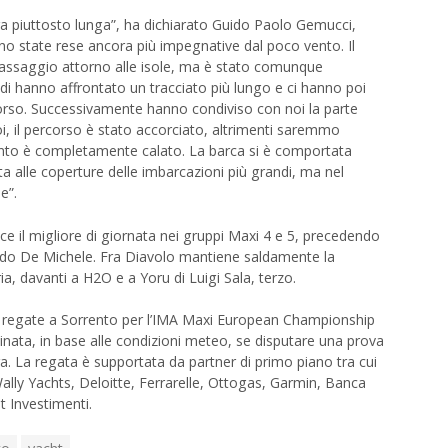
a piuttosto lunga”, ha dichiarato Guido Paolo Gemucci,
no state rese ancora più impegnative dal poco vento. Il
passaggio attorno alle isole, ma è stato comunque
di hanno affrontato un tracciato più lungo e ci hanno poi
rso. Successivamente hanno condiviso con noi la parte
i, il percorso è stato accorciato, altrimenti saremmo
vento è completamente calato. La barca si è comportata
a alle coperture delle imbarcazioni più grandi, ma nel
e”.
ce il migliore di giornata nei gruppi Maxi 4 e 5, precedendo
rdo De Michele. Fra Diavolo mantiene saldamente la
ia, davanti a H2O e a Yoru di Luigi Sala, terzo.
i regate a Sorrento per l’IMA Maxi European Championship
inata, in base alle condizioni meteo, se disputare una prova
a. La regata è supportata da partner di primo piano tra cui
ally Yachts, Deloitte, Ferrarelle, Ottogas, Garmin, Banca
t Investimenti.