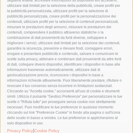
seguenti finalità: archiviare informazioni su dispositivo e/o accedervi,
area marina protetta di punta campanella
arresto
utilizzare dati limitati per la selezione della pubblicità, creare profili per
la pubblicità personalizzata, utilizzare profili per la selezione di
Asl Napoli 3 sud
capitaneria di porto
capri
carabinieri
pubblicità personalizzata, creare profili per la personalizzazione dei
castellammare di stabia
circumvesuviana
contenuti, utilizzare profili per la selezione di contenuti personalizzati,
misurare le prestazioni degli annunci, misurare le prestazioni dei
comune di sorrento
concerto
contagi
contenuti, comprendere il pubblico attraverso statistiche o la
combinazione di dati provenienti da fonti diverse, sviluppare e
costiera amalfitana
covid-19
eav
elezioni
migliorare i servizi, utilizzare dati limitati per la selezione dei contenuti,
fondazione sorrento
gori
guardia costiera
incidente
garantire la sicurezza, prevenire e rilevare frodi, correggere errori,
erogare e presentare pubblicità e contenuto, salvare e comunicare le
lavori
lorenzo balducelli
mare
massa lubrense
scelte sulla privacy, abbinare e combinare dati provenienti da altre fonti
di dati, collegare diversi dispositivi, identificare i dispositivi in base alle
massimo coppola
Meta
napoli
ordinanza
informazioni trasmesse automaticamente, utilizzare dati di
penisola sorrentina
piano di sorrento
polizia municipale
geolocalizzazione precisi, riconoscere i dispositivi in base a
informazioni richieste attivamente. Puoi liberamente prestare, rifiutare o
protezione civile
Regione Campania
sant'agnello
revocare il tuo consenso senza incorrere in limitazioni sostanziali.
Cliccando su "Accetta cookie," acconsenti all'uso di cookie e strumenti
sindaco cuomo
sorrento
studenti
temporali
treni
simili. Utilizza il pulsante "Gestisci Preferenze" per personalizzare le tue
turismo
Vico Equense
villa fiorentino
vincenzo de luca
scelte o "Rifiuta tutto" per proseguire senza cookie non strettamente
necessari. Puoi modificare le tue preferenze in qualsiasi momento
cliccando sul link "Preferenze Cookie" in fondo alla pagina o sull'icona
dello scudo in basso a sinistra. Le tue preferenze si applicheranno al
solo dispositivo in uso.
© 2015 SorrentoPress. All rights reserved.
|
Privacy Policy
Cookie Policy