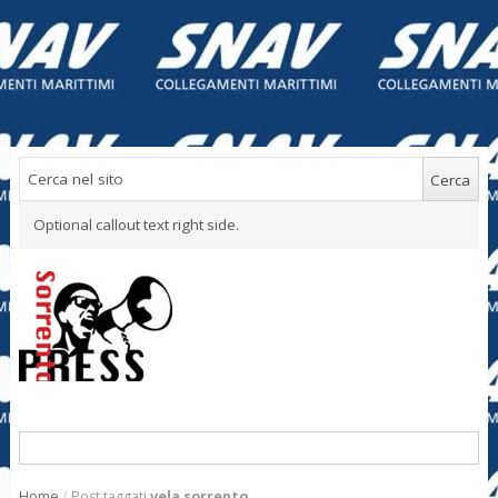
Optional callout text right side.
Home
/
Post taggati
vela sorrento