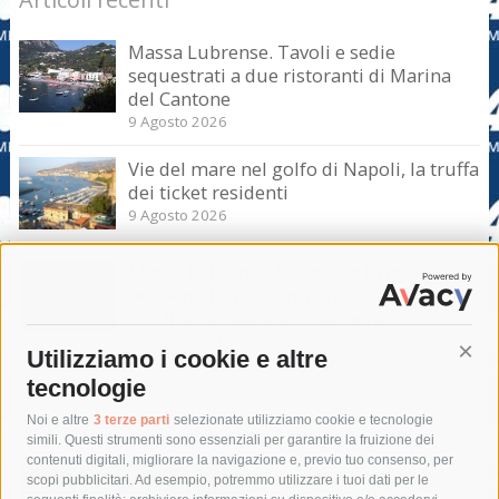
Massa Lubrense. Tavoli e sedie
sequestrati a due ristoranti di Marina
del Cantone
9 Agosto 2026
Vie del mare nel golfo di Napoli, la truffa
dei ticket residenti
9 Agosto 2026
Massa Lubrense. Sicurezza in mare
nell’Amp Punta Campanella, incontro
con il sottosegretario Iannone
9 Agosto 2026
Utilizziamo i cookie e altre
Cont
tecnologie
Tag
Noi e altre
3 terze parti
selezionate utilizziamo cookie e tecnologie
simili. Questi strumenti sono essenziali per garantire la fruizione dei
contenuti digitali, migliorare la navigazione e, previo tuo consenso, per
acqua
allerta meteo
anas
scopi pubblicitari. Ad esempio, potremmo utilizzare i tuoi dati per le