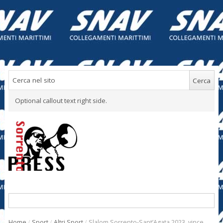
Optional callout text right side.
Home
/
Sport
/
Altri Sport
/
Slalom Sorrento-Sant’Agata 2023, vince