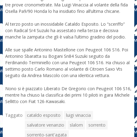
tre prove cronometrate. Ma Luigi Vinaccia al volante della fida
Osella Pa9/90 Honda lo ha insidiato fino all’ultima chicane.
Al terzo posto un inossidabile Cataldo Esposito. Lo “sceriffo”
con Radical Sr4 Suzuki ha assestato nella terza e decisiva
manche la zampata che gli è valsa l’ultimo gradino del podio.
Alle sue spalle Antonino Mastellone con Peugeot 106 S16. Poi
Antonino Sbaratta su Bogani Sn84 Suzuki seguito da
Ferdinando Terminiello con una Peugeot 106 S16. Ha chiuso al
settimo posto Carlo Romano al volante di Citroen Saxo Vts
seguito da Andrea Mascolo con una identica vettura.
Nono si è piazzato Liberato De Gregorio con Peugeot 106 S16,
mentre ha chiuso la classifica dei primi 10 piloti in gara Michele
Sellitto con Fiat 126-Kawasaki.
Taggato
cataldo esposito
luigi vinaccia
salvatore venanzio
slalom
sorrento
sorrento-sant'agata