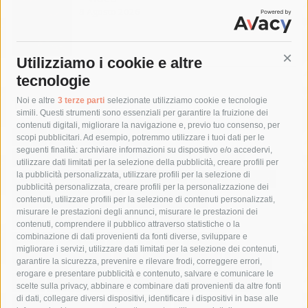
8 Agosto 2026
Utilizziamo i cookie e altre
Cont
tecnologie
Tag
Noi e altre
3 terze parti
selezionate utilizziamo cookie e tecnologie
simili. Questi strumenti sono essenziali per garantire la fruizione dei
contenuti digitali, migliorare la navigazione e, previo tuo consenso, per
acqua
allerta meteo
anas
scopi pubblicitari. Ad esempio, potremmo utilizzare i tuoi dati per le
seguenti finalità: archiviare informazioni su dispositivo e/o accedervi,
area marina protetta di punta campanella
arresto
utilizzare dati limitati per la selezione della pubblicità, creare profili per
la pubblicità personalizzata, utilizzare profili per la selezione di
Asl Napoli 3 sud
capitaneria di porto
capri
carabinieri
pubblicità personalizzata, creare profili per la personalizzazione dei
castellammare di stabia
circumvesuviana
contenuti, utilizzare profili per la selezione di contenuti personalizzati,
misurare le prestazioni degli annunci, misurare le prestazioni dei
comune di sorrento
concerto
contagi
contenuti, comprendere il pubblico attraverso statistiche o la
combinazione di dati provenienti da fonti diverse, sviluppare e
costiera amalfitana
covid-19
eav
elezioni
migliorare i servizi, utilizzare dati limitati per la selezione dei contenuti,
fondazione sorrento
gori
guardia costiera
incidente
garantire la sicurezza, prevenire e rilevare frodi, correggere errori,
erogare e presentare pubblicità e contenuto, salvare e comunicare le
lavori
lorenzo balducelli
mare
massa lubrense
scelte sulla privacy, abbinare e combinare dati provenienti da altre fonti
di dati, collegare diversi dispositivi, identificare i dispositivi in base alle
massimo coppola
Meta
napoli
ordinanza