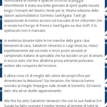
Nonostante le nuvole e qualche scroscio di pioggia
intermittente è stata una bella giornata di sport quella vissuta
lungo i tornanti del Nastro Verde per la 18sima edizione dello
slalom automobilistico Sorrento-Sant’Agata. Tanti gli
appassionati di motori accorsi sul tracciato di tre chilometri che
si snoda tra il borgo di Priora e Sant’Agata sui due Golfi. E lo
spettacolo non è mancato.
In evidenza durante tutte le tre manche della gara i due
beniamini di casa, Salvatore Venanzio e Luigi Vinaccia, reduci
rispettivamente dal secondo e terzo posto assoluti al
campionato italiano di specialità che ha lasciato un po’ di amaro
in bocca visto che fino all’ultima prova entrambi potevano
ambire alla conquista del tricolore.
E allora cosa c’è di meglio del calore dei propri tifosi per
dimenticare la delusione? Sia Venanzio che Vinaccia hanno
onorato al meglio l’impegno sulle strade di Sorrento. Ed hanno
dato vita ad un duello appassionante.
Alla fine ha vinto Salvatore Venanzio che con la sua Radical Sr4
Suzuki ha fatto segnare il miglior tempo al termine di tutte le