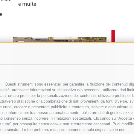
e multe
re
i. Questi strumenti sono essenziali per garantire la fruizione dei contenuti dig
alità: archiviare informazioni su dispositivo e/o accedervi, utilizzare dati limita
zata, creare profili per la personalizzazione dei contenuti, utilizzare profili per
raverso statistiche o la combinazione di dati provenienti da fonti diverse, svilu
ere errori, erogare e presentare pubblicità e contenuto, salvare e comunicare le
base alle informazioni trasmesse automaticamente, utilizzare dati di geolocalizza
tuo consenso senza incorrere in limitazioni sostanziali. Cliccando su "Accetta co
ta tutto" per proseguire senza cookie non strettamente necessari. Puoi modific
o a sinistra. Le tue preferenze si applicheranno al solo dispositivo in uso.