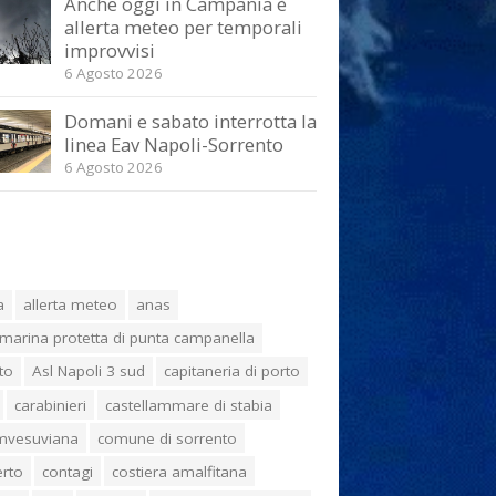
Anche oggi in Campania è
allerta meteo per temporali
improvvisi
6 Agosto 2026
Domani e sabato interrotta la
linea Eav Napoli-Sorrento
6 Agosto 2026
a
allerta meteo
anas
marina protetta di punta campanella
to
Asl Napoli 3 sud
capitaneria di porto
carabinieri
castellammare di stabia
umvesuviana
comune di sorrento
erto
contagi
costiera amalfitana