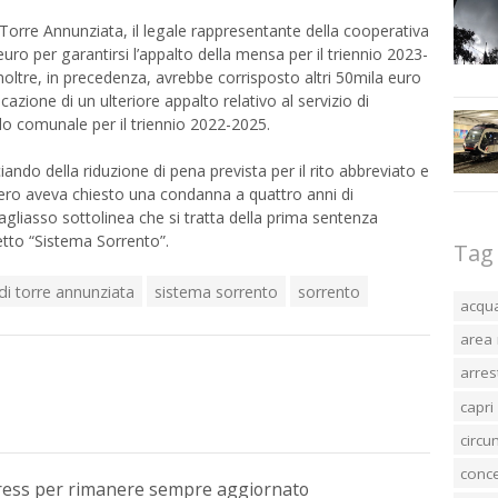
Torre Annunziata, il legale rappresentante della cooperativa
o per garantirsi l’appalto della mensa per il triennio 2023-
 Inoltre, in precedenza, avrebbe corrisposto altri 50mila euro
azione di un ulteriore appalto relativo al servizio di
do comunale per il triennio 2022-2025.
ndo della riduzione di pena prevista per il rito abbreviato e
stero aveva chiesto una condanna a quattro anni di
gliasso sottolinea che si tratta della prima sentenza
etto “Sistema Sorrento”.
Tag
di torre annunziata
sistema sorrento
sorrento
acqu
area 
arres
capri
circ
conc
Press per rimanere sempre aggiornato