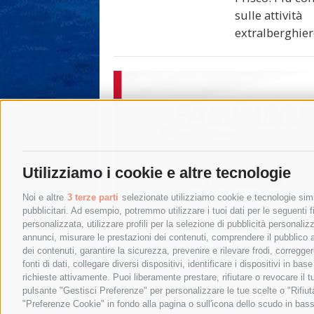
sulle attività
extralberghie
Utilizziamo i cookie e altre tecnologie
Noi e altre
3 terze parti
selezionate utilizziamo cookie e tecnologie simil
pubblicitari. Ad esempio, potremmo utilizzare i tuoi dati per le seguenti fin
personalizzata, utilizzare profili per la selezione di pubblicità personaliz
annunci, misurare le prestazioni dei contenuti, comprendere il pubblico att
dei contenuti, garantire la sicurezza, prevenire e rilevare frodi, corregg
fonti di dati, collegare diversi dispositivi, identificare i dispositivi in 
richieste attivamente. Puoi liberamente prestare, rifiutare o revocare il 
pulsante "Gestisci Preferenze" per personalizzare le tue scelte o "Rifiu
"Preferenze Cookie" in fondo alla pagina o sull'icona dello scudo in bass
© 2015 SorrentoPress. All rights reserved.