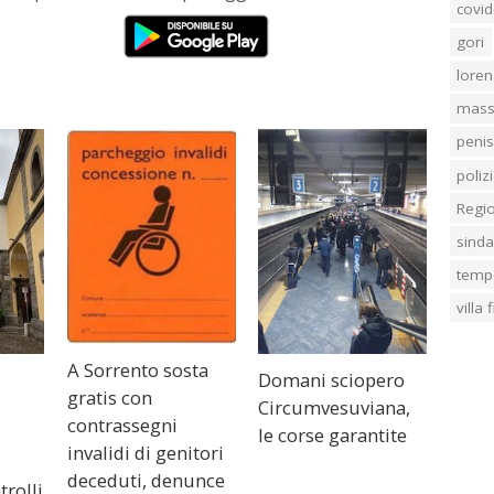
covid
gori
loren
mass
penis
poliz
Regi
sind
temp
villa
A Sorrento sosta
Domani sciopero
gratis con
Circumvesuviana,
contrassegni
le corse garantite
invalidi di genitori
deceduti, denunce
trolli