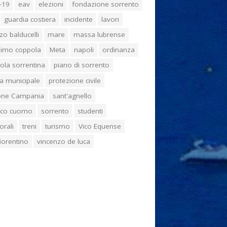
-19
eav
elezioni
fondazione sorrento
guardia costiera
incidente
lavori
zo balducelli
mare
massa lubrense
imo coppola
Meta
napoli
ordinanza
ola sorrentina
piano di sorrento
ia municipale
protezione civile
one Campania
sant'agnello
aco cuomo
sorrento
studenti
orali
treni
turismo
Vico Equense
 fiorentino
vincenzo de luca