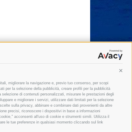
Conti
itali, migliorare la navigazione e, previo tuo consenso, per scopi
ti per la selezione della pubblicità, creare profili per la pubblicità
 la selezione di contenuti personalizzati, misurare le prestazioni degli
ppare e migliorare i servizi, utilizzare dati limitati per la selezione
 scelte sulla privacy, abbinare e combinare dati provenienti da altre
zione precisi, riconoscere i dispositivi in base a informazioni
okie," acconsenti all'uso di cookie e strumenti simili. Utilizza il
are le tue preferenze in qualsiasi momento cliccando sul link
Il giornale online della Penisola Sorrentina