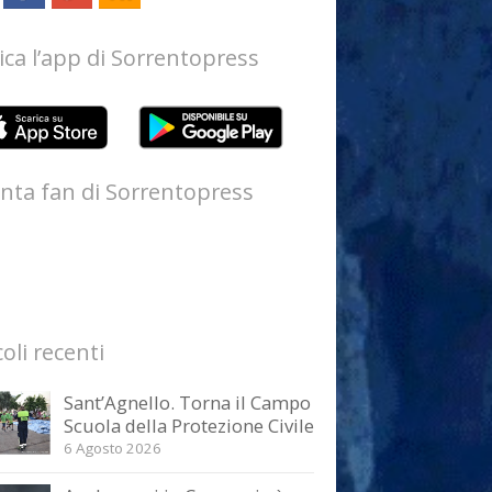
ica l’app di Sorrentopress
nta fan di Sorrentopress
coli recenti
Sant’Agnello. Torna il Campo
Scuola della Protezione Civile
6 Agosto 2026