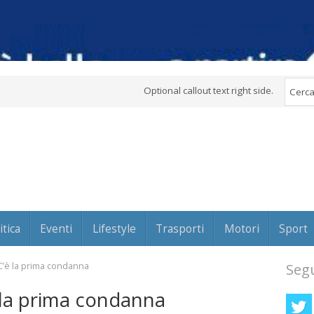
Optional callout text right side.
itica
Eventi
Lifestyle
Trasporti
Motori
Sport
C’è la prima condanna
Segu
 la prima condanna