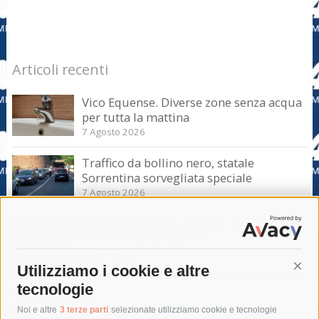
Articoli recenti
Vico Equense. Diverse zone senza acqua
per tutta la mattina
7 Agosto 2026
Traffico da bollino nero, statale
Sorrentina sorvegliata speciale
7 Agosto 2026
Sorrento-Massa Lubrense. Torna a casa
la sub colta da malore
7 Agosto 2026
Utilizziamo i cookie e altre
Cont
tecnologie
Tag
Noi e altre
3 terze parti
selezionate utilizziamo cookie e tecnologie