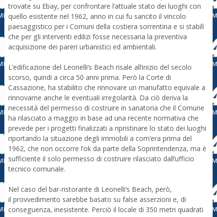
trovate su Ebay, per confrontare l’attuale stato dei luoghi con
quello esistente nel 1962, anno in cui fu sancito il vincolo
paesaggistico per i Comuni della costiera sorrentina e si stabilì
che per gli interventi edilizi fosse necessaria la preventiva
acquisizione dei pareri urbanistici ed ambientali.
L’edificazione del Leonelli’s Beach risale all’inizio del secolo
scorso, quindi a circa 50 anni prima. Però la Corte di
Cassazione, ha stabilito che rinnovare un manufatto equivale a
rinnovarne anche le eventuali irregolarità. Da ciò deriva la
necessità del permesso di costruire in sanatoria che il Comune
ha rilasciato a maggio in base ad una recente normativa che
prevede per i progetti finalizzati a ripristinare lo stato dei luoghi
riportando la situazione degli immobili a com’era prima del
1962, che non occorre l’ok da parte della Soprintendenza, ma è
sufficiente il solo permesso di costruire rilasciato dall’ufficio
tecnico comunale.
Nel caso del bar-ristorante di Leonelli’s Beach, però,
il provvedimento sarebbe basato su false asserzioni e, di
conseguenza, inesistente. Perciò il locale di 350 metri quadrati