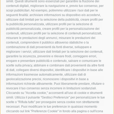
simili. Questi strumenti sono essenziali per garantire la fruizione dei
contenuti digitali, migliorare la navigazione e, previo tuo consenso, per
acqua
allerta meteo
anas
scopi pubblicitari. Ad esempio, potremmo utilizzare i tuoi dati per le
seguenti finalità: archiviare informazioni su dispositivo e/o accedervi,
area marina protetta di punta campanella
arresto
utilizzare dati limitati per la selezione della pubblicità, creare profili per
la pubblicità personalizzata, utilizzare profili per la selezione di
Asl Napoli 3 sud
capitaneria di porto
capri
carabinieri
pubblicità personalizzata, creare profili per la personalizzazione dei
castellammare di stabia
circumvesuviana
contenuti, utilizzare profili per la selezione di contenuti personalizzati,
misurare le prestazioni degli annunci, misurare le prestazioni dei
comune di sorrento
concerto
contagi
contenuti, comprendere il pubblico attraverso statistiche o la
combinazione di dati provenienti da fonti diverse, sviluppare e
costiera amalfitana
covid-19
eav
elezioni
migliorare i servizi, utilizzare dati limitati per la selezione dei contenuti,
fondazione sorrento
gori
guardia costiera
incidente
garantire la sicurezza, prevenire e rilevare frodi, correggere errori,
erogare e presentare pubblicità e contenuto, salvare e comunicare le
lavori
lorenzo balducelli
mare
massa lubrense
scelte sulla privacy, abbinare e combinare dati provenienti da altre fonti
di dati, collegare diversi dispositivi, identificare i dispositivi in base alle
massimo coppola
Meta
napoli
ordinanza
informazioni trasmesse automaticamente, utilizzare dati di
penisola sorrentina
piano di sorrento
polizia municipale
geolocalizzazione precisi, riconoscere i dispositivi in base a
informazioni richieste attivamente. Puoi liberamente prestare, rifiutare o
protezione civile
Regione Campania
sant'agnello
revocare il tuo consenso senza incorrere in limitazioni sostanziali.
Cliccando su "Accetta cookie," acconsenti all'uso di cookie e strumenti
sindaco cuomo
sorrento
studenti
temporali
treni
simili. Utilizza il pulsante "Gestisci Preferenze" per personalizzare le tue
turismo
Vico Equense
villa fiorentino
vincenzo de luca
scelte o "Rifiuta tutto" per proseguire senza cookie non strettamente
necessari. Puoi modificare le tue preferenze in qualsiasi momento
cliccando sul link "Preferenze Cookie" in fondo alla pagina o sull'icona