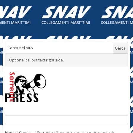
Optional callout text right side.
Home
/
Cronaca
/
Sorrento
/
Sequestro per il bar-ristorante del