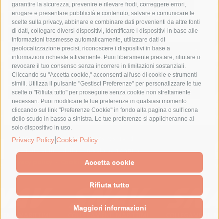
fondazione sorrento
gori
guardia costiera
incidente
garantire la sicurezza, prevenire e rilevare frodi, correggere errori,
erogare e presentare pubblicità e contenuto, salvare e comunicare le
lavori
lorenzo balducelli
mare
massa lubrense
scelte sulla privacy, abbinare e combinare dati provenienti da altre fonti
di dati, collegare diversi dispositivi, identificare i dispositivi in base alle
massimo coppola
Meta
napoli
ordinanza
informazioni trasmesse automaticamente, utilizzare dati di
penisola sorrentina
piano di sorrento
polizia municipale
geolocalizzazione precisi, riconoscere i dispositivi in base a
informazioni richieste attivamente. Puoi liberamente prestare, rifiutare o
protezione civile
Regione Campania
sant'agnello
revocare il tuo consenso senza incorrere in limitazioni sostanziali.
Cliccando su "Accetta cookie," acconsenti all'uso di cookie e strumenti
sindaco cuomo
sorrento
studenti
temporali
treni
simili. Utilizza il pulsante "Gestisci Preferenze" per personalizzare le tue
turismo
Vico Equense
villa fiorentino
vincenzo de luca
scelte o "Rifiuta tutto" per proseguire senza cookie non strettamente
necessari. Puoi modificare le tue preferenze in qualsiasi momento
cliccando sul link "Preferenze Cookie" in fondo alla pagina o sull'icona
dello scudo in basso a sinistra. Le tue preferenze si applicheranno al
solo dispositivo in uso.
© 2015 SorrentoPress. All rights reserved.
|
Privacy Policy
Cookie Policy
Il giornale online della Penisola Sorrentina
Privacy policy
-
Cookie Policy
Accetta cookie
Rifiuta tutto
Maggiori informazioni