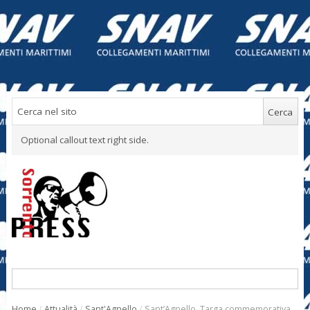
Optional callout text right side.
Home
/
Attualità
/
Sant'Agnello
/
Sant’Agnello. Targa commemorativa