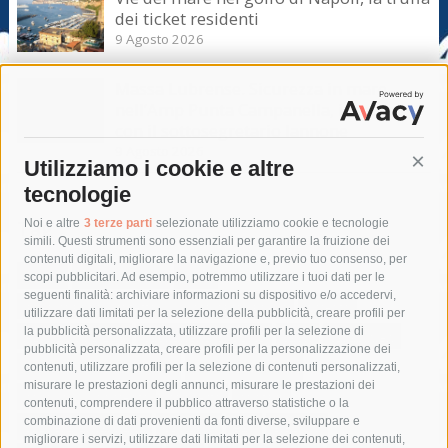
dei ticket residenti
9 Agosto 2026
Massa Lubrense. Sicurezza in mare
nell’Amp Punta Campanella, incontro
con il sottosegretario Iannone
9 Agosto 2026
Utilizziamo i cookie e altre
Cont
tecnologie
Tag
Noi e altre
3 terze parti
selezionate utilizziamo cookie e tecnologie
simili. Questi strumenti sono essenziali per garantire la fruizione dei
contenuti digitali, migliorare la navigazione e, previo tuo consenso, per
acqua
allerta meteo
anas
scopi pubblicitari. Ad esempio, potremmo utilizzare i tuoi dati per le
seguenti finalità: archiviare informazioni su dispositivo e/o accedervi,
area marina protetta di punta campanella
arresto
utilizzare dati limitati per la selezione della pubblicità, creare profili per
la pubblicità personalizzata, utilizzare profili per la selezione di
Asl Napoli 3 sud
capitaneria di porto
capri
carabinieri
pubblicità personalizzata, creare profili per la personalizzazione dei
castellammare di stabia
circumvesuviana
contenuti, utilizzare profili per la selezione di contenuti personalizzati,
misurare le prestazioni degli annunci, misurare le prestazioni dei
comune di sorrento
concerto
contagi
contenuti, comprendere il pubblico attraverso statistiche o la
combinazione di dati provenienti da fonti diverse, sviluppare e
costiera amalfitana
covid-19
eav
elezioni
migliorare i servizi, utilizzare dati limitati per la selezione dei contenuti,