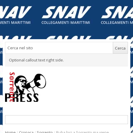
Optional callout text right side.
Home
/
Cronaca
/
Sorrento
/
Ruba bici a Sorrento ma viene