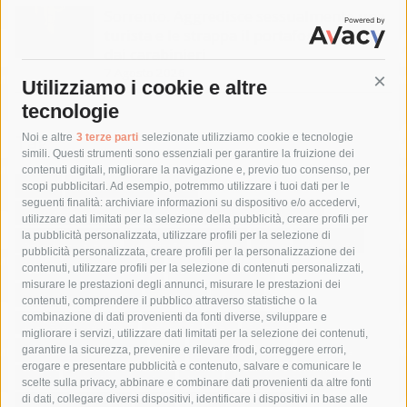
Sorrento. Aggredisce sessualmente una
turista e le strappa il portafogli, fermato
dai carabinieri
7 Agosto 2026
Utilizziamo i cookie e altre
Cont
tecnologie
Tag
Noi e altre
3 terze parti
selezionate utilizziamo cookie e tecnologie
simili. Questi strumenti sono essenziali per garantire la fruizione dei
contenuti digitali, migliorare la navigazione e, previo tuo consenso, per
acqua
allerta meteo
anas
scopi pubblicitari. Ad esempio, potremmo utilizzare i tuoi dati per le
seguenti finalità: archiviare informazioni su dispositivo e/o accedervi,
area marina protetta di punta campanella
arresto
utilizzare dati limitati per la selezione della pubblicità, creare profili per
la pubblicità personalizzata, utilizzare profili per la selezione di
Asl Napoli 3 sud
capitaneria di porto
capri
carabinieri
pubblicità personalizzata, creare profili per la personalizzazione dei
castellammare di stabia
circumvesuviana
contenuti, utilizzare profili per la selezione di contenuti personalizzati,
misurare le prestazioni degli annunci, misurare le prestazioni dei
comune di sorrento
concerto
contagi
contenuti, comprendere il pubblico attraverso statistiche o la
combinazione di dati provenienti da fonti diverse, sviluppare e
costiera amalfitana
covid-19
eav
elezioni
migliorare i servizi, utilizzare dati limitati per la selezione dei contenuti,
fondazione sorrento
gori
guardia costiera
incidente
garantire la sicurezza, prevenire e rilevare frodi, correggere errori,
erogare e presentare pubblicità e contenuto, salvare e comunicare le
lavori
lorenzo balducelli
mare
massa lubrense
scelte sulla privacy, abbinare e combinare dati provenienti da altre fonti
di dati, collegare diversi dispositivi, identificare i dispositivi in base alle
massimo coppola
Meta
napoli
ordinanza