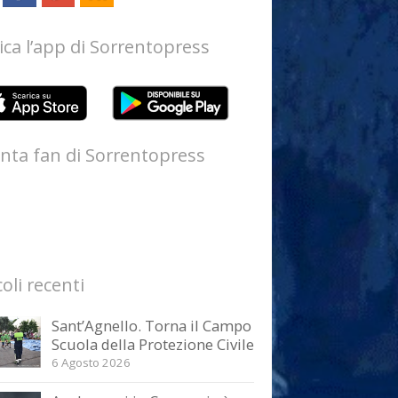
ica l’app di Sorrentopress
nta fan di Sorrentopress
coli recenti
Sant’Agnello. Torna il Campo
Scuola della Protezione Civile
6 Agosto 2026