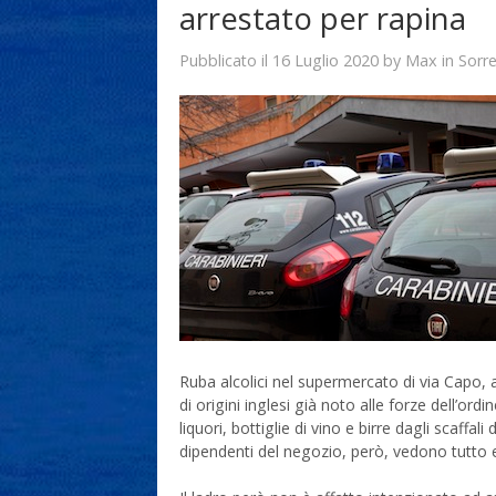
arrestato per rapina
16 Luglio 2020
Max
Pubblicato il
by
in
Sorr
Ruba alcolici nel supermercato di via Capo,
di origini inglesi già noto alle forze dell’ord
liquori, bottiglie di vino e birre dagli scaffa
dipendenti del negozio, però, vedono tutto e