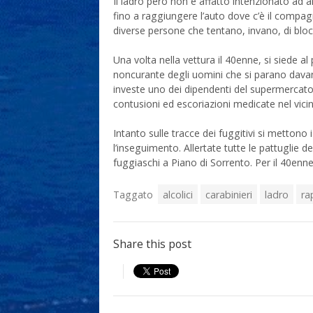
Il ladro però non è affatto intenzionato ad ar
fino a raggiungere l’auto dove c’è il comp
diverse persone che tentano, invano, di bloc
Una volta nella vettura il 40enne, si siede al
noncurante degli uomini che si parano davant
investe uno dei dipendenti del supermercato
contusioni ed escoriazioni medicate nel vici
Intanto sulle tracce dei fuggitivi si mettono
l’inseguimento. Allertate tutte le pattuglie de
fuggiaschi a Piano di Sorrento. Per il 40enne 
Taggato
alcolici
carabinieri
ladro
ra
Share this post