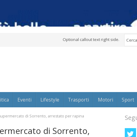
Optional callout text right side.
itica
Eventi
Lifestyle
Trasporti
Motori
Sport
 supermercato di Sorrento, arrestato per rapina
Segu
permercato di Sorrento,