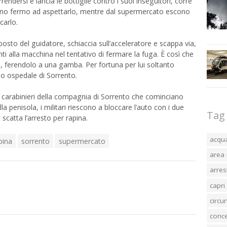
rendersi e lancia le bottiglie contro i suoi inseguitori, corre
agno fermo ad aspettarlo, mentre dal supermercato escono
carlo.
 posto del guidatore, schiaccia sull’acceleratore e scappa via,
i alla macchina nel tentativo di fermare la fuga. È così che
, ferendolo a una gamba. Per fortuna per lui soltanto
no ospedale di Sorrento.
 i carabinieri della compagnia di Sorrento che cominciano
lla penisola, i militari riescono a bloccare l’auto con i due
Tag
scatta l’arresto per rapina.
acqu
pina
sorrento
supermercato
area 
arres
capri
circ
conc