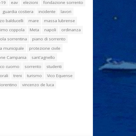
-19
eav
elezioni
fondazione sorrento
guardia costiera
incidente
lavori
zo balducelli
mare
massa lubrense
imo coppola
Meta
napoli
ordinanza
ola sorrentina
piano di sorrento
ia municipale
protezione civile
one Campania
sant'agnello
aco cuomo
sorrento
studenti
orali
treni
turismo
Vico Equense
 fiorentino
vincenzo de luca