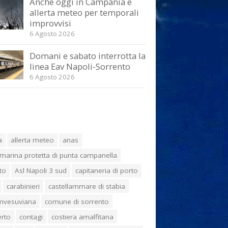
Anche oggi in Campania è
allerta meteo per temporali
improvvisi
6 Agosto 2026
Domani e sabato interrotta la
linea Eav Napoli-Sorrento
6 Agosto 2026
a
allerta meteo
anas
marina protetta di punta campanella
to
Asl Napoli 3 sud
capitaneria di porto
carabinieri
castellammare di stabia
umvesuviana
comune di sorrento
erto
contagi
costiera amalfitana