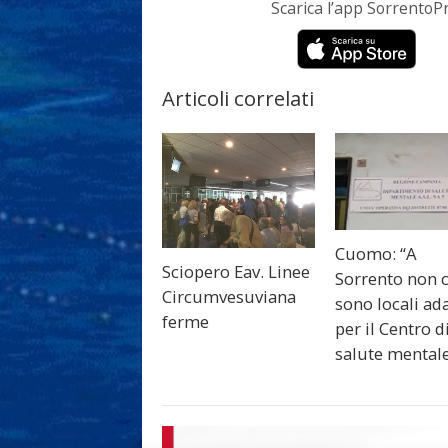
Scarica l’app Sorrento
Articoli correlati
Cuomo: “A
Sciopero Eav. Linee
Sorrento non c
Circumvesuviana
sono locali ada
ferme
per il Centro d
salute mental