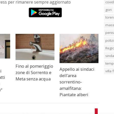
Press per rimanere sempre aggiornato
covid
gori
loren
mass
penis
poliz
Regi
sind
temp
Fino al pomeriggio
Appello ai sindaci
i
villa
zone di Sorrento e
dell’area
tti
Meta senza acqua
sorrentino-
i
amalfitana:
e”
Piantate alberi