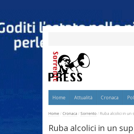
Home
Attualità
Cronaca
Pol
Home
/
Cronaca
/
Sorrento
/
Ruba alcolici in un
Ruba alcolici in un su