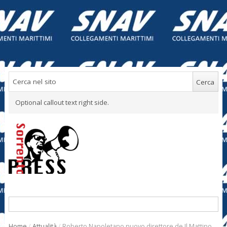
Optional callout text right side.
Home
/
Attualità
/
Roberto Napoletano nuovo direttore de Il Mattino