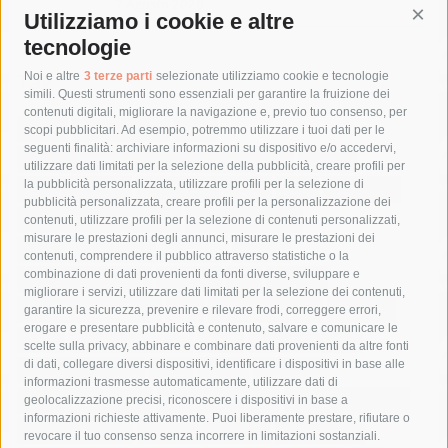
7 Agosto 2026
Utilizziamo i cookie e altre
Cont
tecnologie
Tag
Noi e altre
3 terze parti
selezionate utilizziamo cookie e tecnologie
simili. Questi strumenti sono essenziali per garantire la fruizione dei
contenuti digitali, migliorare la navigazione e, previo tuo consenso, per
acqua
allerta meteo
anas
scopi pubblicitari. Ad esempio, potremmo utilizzare i tuoi dati per le
seguenti finalità: archiviare informazioni su dispositivo e/o accedervi,
area marina protetta di punta campanella
arresto
utilizzare dati limitati per la selezione della pubblicità, creare profili per
la pubblicità personalizzata, utilizzare profili per la selezione di
Asl Napoli 3 sud
capitaneria di porto
capri
carabinieri
pubblicità personalizzata, creare profili per la personalizzazione dei
castellammare di stabia
circumvesuviana
contenuti, utilizzare profili per la selezione di contenuti personalizzati,
misurare le prestazioni degli annunci, misurare le prestazioni dei
comune di sorrento
concerto
contagi
contenuti, comprendere il pubblico attraverso statistiche o la
combinazione di dati provenienti da fonti diverse, sviluppare e
costiera amalfitana
covid-19
eav
elezioni
migliorare i servizi, utilizzare dati limitati per la selezione dei contenuti,
fondazione sorrento
gori
guardia costiera
incidente
garantire la sicurezza, prevenire e rilevare frodi, correggere errori,
erogare e presentare pubblicità e contenuto, salvare e comunicare le
lavori
lorenzo balducelli
mare
massa lubrense
scelte sulla privacy, abbinare e combinare dati provenienti da altre fonti
di dati, collegare diversi dispositivi, identificare i dispositivi in base alle
massimo coppola
Meta
napoli
ordinanza
informazioni trasmesse automaticamente, utilizzare dati di
penisola sorrentina
piano di sorrento
polizia municipale
geolocalizzazione precisi, riconoscere i dispositivi in base a
informazioni richieste attivamente. Puoi liberamente prestare, rifiutare o
protezione civile
Regione Campania
sant'agnello
revocare il tuo consenso senza incorrere in limitazioni sostanziali.