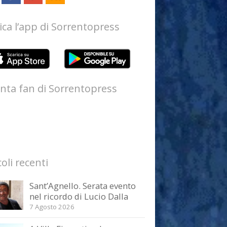
ica l’app di Sorrentopress
nta fan di Sorrentopress
coli recenti
Sant’Agnello. Serata evento
nel ricordo di Lucio Dalla
7 Agosto 2026