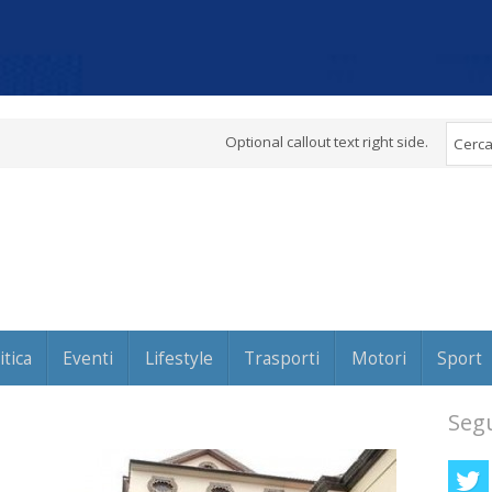
Optional callout text right side.
itica
Eventi
Lifestyle
Trasporti
Motori
Sport
Segu