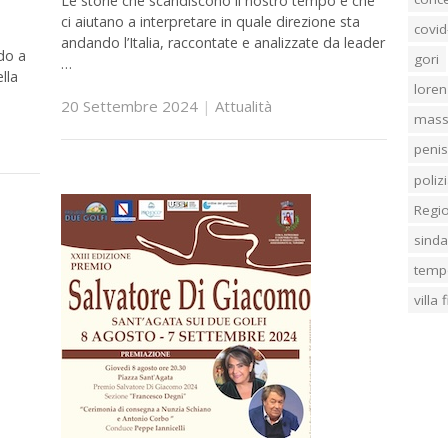
Le storie che scandiscono il nostro tempo e che
ci aiutano a interpretare in quale direzione sta
covid
andando l’Italia, raccontate e analizzate da leader
ndo a
gori
…
lla
loren
20 Settembre 2024
|
Attualità
mass
penis
poliz
Regi
sind
temp
villa