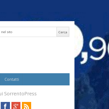
Contatti
i SorrentoPress