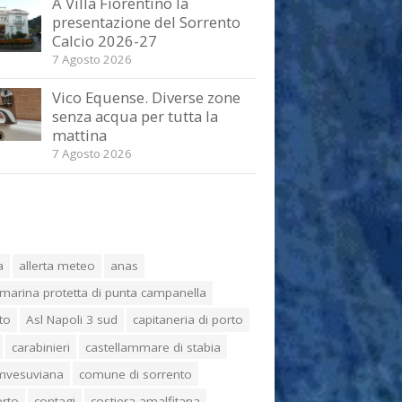
A Villa Fiorentino la
presentazione del Sorrento
Calcio 2026-27
7 Agosto 2026
Vico Equense. Diverse zone
senza acqua per tutta la
mattina
7 Agosto 2026
a
allerta meteo
anas
marina protetta di punta campanella
to
Asl Napoli 3 sud
capitaneria di porto
carabinieri
castellammare di stabia
umvesuviana
comune di sorrento
erto
contagi
costiera amalfitana