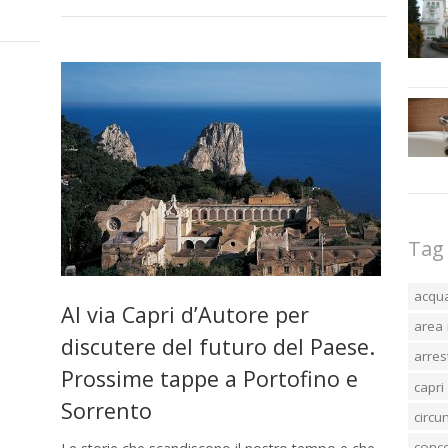
Tag
acqu
Al via Capri d’Autore per
area 
discutere del futuro del Paese.
arres
Prossime tappe a Portofino e
capri
Sorrento
circ
conc