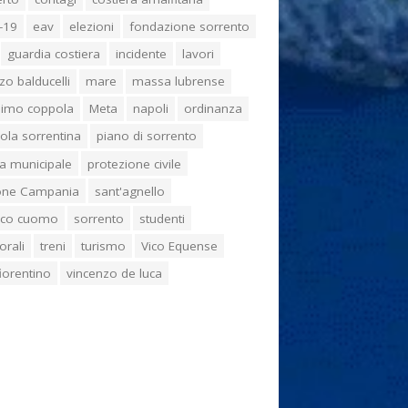
-19
eav
elezioni
fondazione sorrento
guardia costiera
incidente
lavori
zo balducelli
mare
massa lubrense
imo coppola
Meta
napoli
ordinanza
ola sorrentina
piano di sorrento
ia municipale
protezione civile
one Campania
sant'agnello
aco cuomo
sorrento
studenti
orali
treni
turismo
Vico Equense
 fiorentino
vincenzo de luca