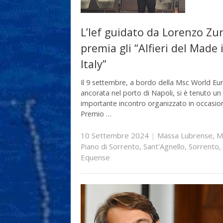
L’Ief guidato da Lorenzo Zu
premia gli “Alfieri del Made 
Italy”
Il 9 settembre, a bordo della Msc World Eu
ancorata nel porto di Napoli, si è tenuto un
importante incontro organizzato in occasio
Premio …
10 Settembre 2024
|
Massa Lubrense
,
M
Piano di Sorrento
,
Sant'Agnello
,
Sorrento
,
Equense