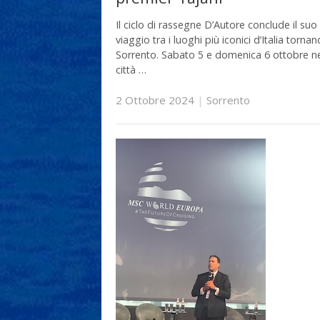
Il ciclo di rassegne D’Autore conclude il suo
viaggio tra i luoghi più iconici d’Italia torna
Sorrento. Sabato 5 e domenica 6 ottobre ne
città …
2 Ottobre 2024
|
Sorrento