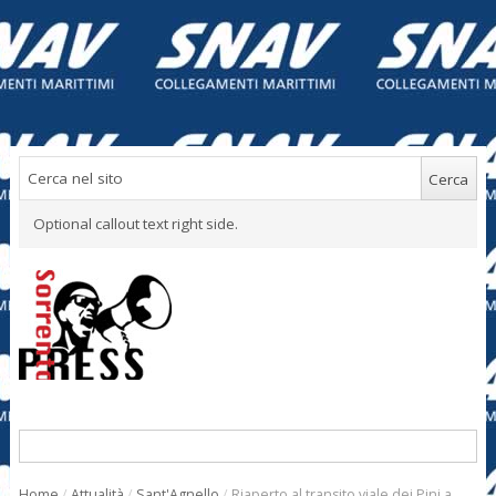
Optional callout text right side.
Home
/
Attualità
/
Sant'Agnello
/
Riaperto al transito viale dei Pini a