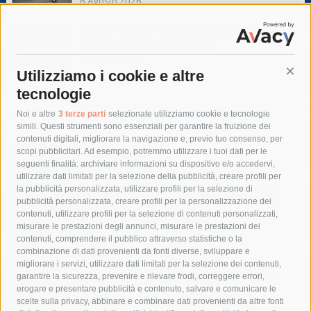
6 Agosto 2026
Anche oggi in Campania è allerta meteo
per temporali improvvisi
6 Agosto 2026
Utilizziamo i cookie e altre
Cont
tecnologie
Tag
Noi e altre
3 terze parti
selezionate utilizziamo cookie e tecnologie
simili. Questi strumenti sono essenziali per garantire la fruizione dei
contenuti digitali, migliorare la navigazione e, previo tuo consenso, per
acqua
allerta meteo
anas
scopi pubblicitari. Ad esempio, potremmo utilizzare i tuoi dati per le
seguenti finalità: archiviare informazioni su dispositivo e/o accedervi,
area marina protetta di punta campanella
arresto
utilizzare dati limitati per la selezione della pubblicità, creare profili per
la pubblicità personalizzata, utilizzare profili per la selezione di
Asl Napoli 3 sud
capitaneria di porto
capri
carabinieri
pubblicità personalizzata, creare profili per la personalizzazione dei
castellammare di stabia
circumvesuviana
contenuti, utilizzare profili per la selezione di contenuti personalizzati,
misurare le prestazioni degli annunci, misurare le prestazioni dei
comune di sorrento
concerto
contagi
contenuti, comprendere il pubblico attraverso statistiche o la
combinazione di dati provenienti da fonti diverse, sviluppare e
costiera amalfitana
covid-19
eav
elezioni
migliorare i servizi, utilizzare dati limitati per la selezione dei contenuti,
fondazione sorrento
gori
guardia costiera
incidente
garantire la sicurezza, prevenire e rilevare frodi, correggere errori,
erogare e presentare pubblicità e contenuto, salvare e comunicare le
lavori
lorenzo balducelli
mare
massa lubrense
scelte sulla privacy, abbinare e combinare dati provenienti da altre fonti