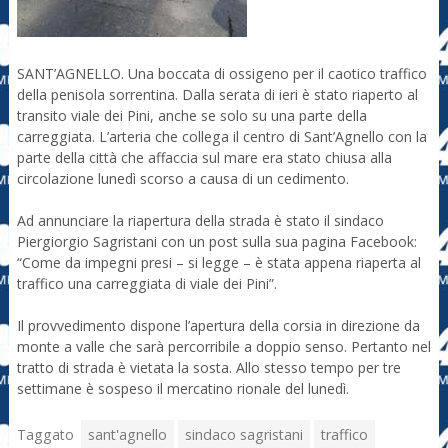
SANT’AGNELLO. Una boccata di ossigeno per il caotico traffico
della penisola sorrentina. Dalla serata di ieri è stato riaperto al
transito viale dei Pini, anche se solo su una parte della
carreggiata. L’arteria che collega il centro di Sant’Agnello con la
parte della città che affaccia sul mare era stato chiusa alla
circolazione lunedì scorso a causa di un cedimento.
Ad annunciare la riapertura della strada è stato il sindaco
Piergiorgio Sagristani con un post sulla sua pagina Facebook:
“Come da impegni presi – si legge – è stata appena riaperta al
traffico una carreggiata di viale dei Pini”.
Il provvedimento dispone l’apertura della corsia in direzione da
monte a valle che sarà percorribile a doppio senso. Pertanto nel
tratto di strada è vietata la sosta. Allo stesso tempo per tre
settimane è sospeso il mercatino rionale del lunedì.
Taggato
sant'agnello
sindaco sagristani
traffico