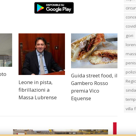
circ
conc
covid
gori
loren
mass
penis
poliz
oto
Guida street food, il
Regi
Leone in pista,
Gambero Rosso
fibrillazioni a
premia Vico
sind
Massa Lubrense
Equense
temp
villa