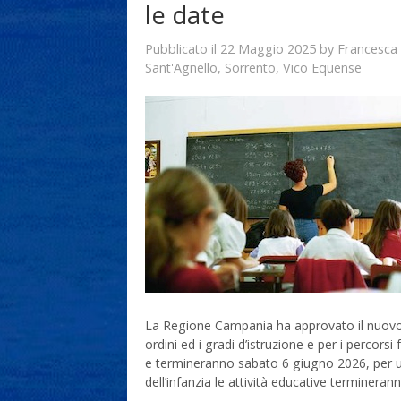
le date
22 Maggio 2025
Francesca
Pubblicato il
by
Sant'Agnello
,
Sorrento
,
Vico Equense
La Regione Campania ha approvato il nuovo c
ordini ed i gradi d’istruzione e per i percors
e termineranno sabato 6 giugno 2026, per un 
dell’infanzia le attività educative termineran