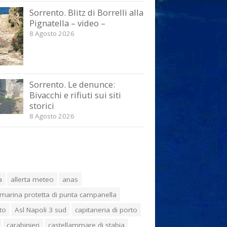
Sorrento. Blitz di Borrelli alla
Pignatella – video –
8 Agosto 2026
Sorrento. Le denunce:
Bivacchi e rifiuti sui siti
storici
8 Agosto 2026
a
allerta meteo
anas
marina protetta di punta campanella
to
Asl Napoli 3 sud
capitaneria di porto
carabinieri
castellammare di stabia