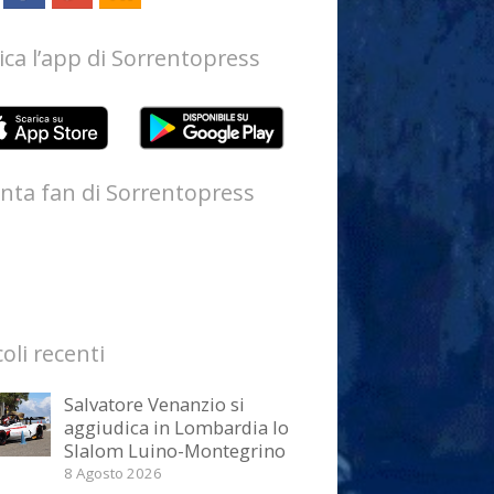
ica l’app di Sorrentopress
nta fan di Sorrentopress
coli recenti
Salvatore Venanzio si
aggiudica in Lombardia lo
Slalom Luino-Montegrino
8 Agosto 2026