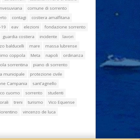
umvesuviana
comune di sorrento
erto
contagi
costiera amalfitana
-19
eav
elezioni
fondazione sorrento
guardia costiera
incidente
lavori
zo balducelli
mare
massa lubrense
imo coppola
Meta
napoli
ordinanza
ola sorrentina
piano di sorrento
ia municipale
protezione civile
one Campania
sant'agnello
aco cuomo
sorrento
studenti
orali
treni
turismo
Vico Equense
 fiorentino
vincenzo de luca