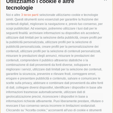
Utilizziamo i cookie e altre
Cont
tecnologie
Tag
Noi e altre
3 terze parti
selezionate utilizziamo cookie e tecnologie
simili. Questi strumenti sono essenziali per garantire la fruizione dei
contenuti digitali, migliorare la navigazione e, previo tuo consenso, per
acqua
allerta meteo
anas
scopi pubblicitari. Ad esempio, potremmo utilizzare i tuoi dati per le
seguenti finalità: archiviare informazioni su dispositivo e/o accedervi,
area marina protetta di punta campanella
arresto
utilizzare dati limitati per la selezione della pubblicità, creare profili per
la pubblicità personalizzata, utilizzare profili per la selezione di
Asl Napoli 3 sud
capitaneria di porto
capri
carabinieri
pubblicità personalizzata, creare profili per la personalizzazione dei
castellammare di stabia
circumvesuviana
contenuti, utilizzare profili per la selezione di contenuti personalizzati,
misurare le prestazioni degli annunci, misurare le prestazioni dei
comune di sorrento
concerto
contagi
contenuti, comprendere il pubblico attraverso statistiche o la
combinazione di dati provenienti da fonti diverse, sviluppare e
costiera amalfitana
covid-19
eav
elezioni
migliorare i servizi, utilizzare dati limitati per la selezione dei contenuti,
fondazione sorrento
gori
guardia costiera
incidente
garantire la sicurezza, prevenire e rilevare frodi, correggere errori,
erogare e presentare pubblicità e contenuto, salvare e comunicare le
lavori
lorenzo balducelli
mare
massa lubrense
scelte sulla privacy, abbinare e combinare dati provenienti da altre fonti
di dati, collegare diversi dispositivi, identificare i dispositivi in base alle
massimo coppola
Meta
napoli
ordinanza
informazioni trasmesse automaticamente, utilizzare dati di
penisola sorrentina
piano di sorrento
polizia municipale
geolocalizzazione precisi, riconoscere i dispositivi in base a
informazioni richieste attivamente. Puoi liberamente prestare, rifiutare o
protezione civile
Regione Campania
sant'agnello
revocare il tuo consenso senza incorrere in limitazioni sostanziali.
Cliccando su "Accetta cookie," acconsenti all'uso di cookie e strumenti
sindaco cuomo
sorrento
studenti
temporali
treni