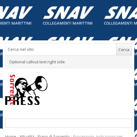
Optional callout text right side.
Home
/
Attualità
/
Piano di Sorrento
/
Processioni, indicazioni per