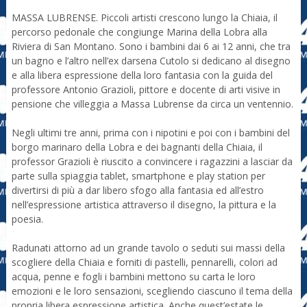
MASSA LUBRENSE. Piccoli artisti crescono lungo la Chiaia, il
percorso pedonale che congiunge Marina della Lobra alla
Riviera di San Montano. Sono i bambini dai 6 ai 12 anni, che tra
un bagno e l’altro nell’ex darsena Cutolo si dedicano al disegno
e alla libera espressione della loro fantasia con la guida del
professore Antonio Grazioli, pittore e docente di arti visive in
pensione che villeggia a Massa Lubrense da circa un ventennio.
Negli ultimi tre anni, prima con i nipotini e poi con i bambini del
borgo marinaro della Lobra e dei bagnanti della Chiaia, il
professor Grazioli è riuscito a convincere i ragazzini a lasciar da
parte sulla spiaggia tablet, smartphone e play station per
divertirsi di più a dar libero sfogo alla fantasia ed all’estro
nell’espressione artistica attraverso il disegno, la pittura e la
poesia.
Radunati attorno ad un grande tavolo o seduti sui massi della
scogliere della Chiaia e forniti di pastelli, pennarelli, colori ad
acqua, penne e fogli i bambini mettono su carta le loro
emozioni e le loro sensazioni, scegliendo ciascuno il tema della
propria libera espressione artistica. Anche quest’estate le