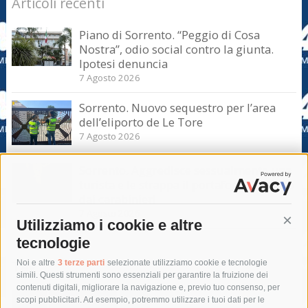
Articoli recenti
Piano di Sorrento. “Peggio di Cosa
Nostra”, odio social contro la giunta.
Ipotesi denuncia
7 Agosto 2026
Sorrento. Nuovo sequestro per l’area
dell’eliporto de Le Tore
7 Agosto 2026
Sorrento. Aggredisce sessualmente una
turista e le strappa il portafogli, fermato
dai carabinieri
7 Agosto 2026
Utilizziamo i cookie e altre
Cont
tecnologie
Tag
Noi e altre
3 terze parti
selezionate utilizziamo cookie e tecnologie
simili. Questi strumenti sono essenziali per garantire la fruizione dei
contenuti digitali, migliorare la navigazione e, previo tuo consenso, per
acqua
allerta meteo
anas
scopi pubblicitari. Ad esempio, potremmo utilizzare i tuoi dati per le