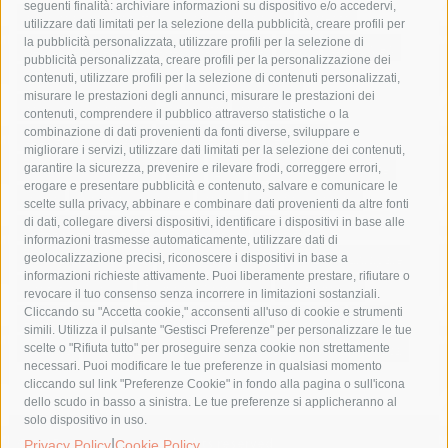
seguenti finalità: archiviare informazioni su dispositivo e/o accedervi,
area marina protetta di punta campanella
arresto
utilizzare dati limitati per la selezione della pubblicità, creare profili per
la pubblicità personalizzata, utilizzare profili per la selezione di
Asl Napoli 3 sud
capitaneria di porto
capri
carabinieri
pubblicità personalizzata, creare profili per la personalizzazione dei
castellammare di stabia
circumvesuviana
contenuti, utilizzare profili per la selezione di contenuti personalizzati,
misurare le prestazioni degli annunci, misurare le prestazioni dei
comune di sorrento
concerto
contagi
contenuti, comprendere il pubblico attraverso statistiche o la
combinazione di dati provenienti da fonti diverse, sviluppare e
costiera amalfitana
covid-19
eav
elezioni
migliorare i servizi, utilizzare dati limitati per la selezione dei contenuti,
fondazione sorrento
gori
guardia costiera
incidente
garantire la sicurezza, prevenire e rilevare frodi, correggere errori,
erogare e presentare pubblicità e contenuto, salvare e comunicare le
lavori
lorenzo balducelli
mare
massa lubrense
scelte sulla privacy, abbinare e combinare dati provenienti da altre fonti
di dati, collegare diversi dispositivi, identificare i dispositivi in base alle
massimo coppola
Meta
napoli
ordinanza
informazioni trasmesse automaticamente, utilizzare dati di
penisola sorrentina
piano di sorrento
polizia municipale
geolocalizzazione precisi, riconoscere i dispositivi in base a
informazioni richieste attivamente. Puoi liberamente prestare, rifiutare o
protezione civile
Regione Campania
sant'agnello
revocare il tuo consenso senza incorrere in limitazioni sostanziali.
Cliccando su "Accetta cookie," acconsenti all'uso di cookie e strumenti
sindaco cuomo
sorrento
studenti
temporali
treni
simili. Utilizza il pulsante "Gestisci Preferenze" per personalizzare le tue
turismo
Vico Equense
villa fiorentino
vincenzo de luca
scelte o "Rifiuta tutto" per proseguire senza cookie non strettamente
necessari. Puoi modificare le tue preferenze in qualsiasi momento
cliccando sul link "Preferenze Cookie" in fondo alla pagina o sull'icona
dello scudo in basso a sinistra. Le tue preferenze si applicheranno al
solo dispositivo in uso.
© 2015 SorrentoPress. All rights reserved.
|
Privacy Policy
Cookie Policy