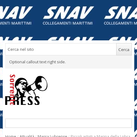
Optional callout text right side.
Home
/
Attualità
/
Massa Lubrense
/
Piccoli artisti a Marina della Lobra