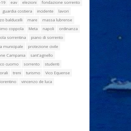
-19
eav
elezioni
fondazione sorrento
guardia costiera
incidente
lavori
zo balducelli
mare
massa lubrense
imo coppola
Meta
napoli
ordinanza
ola sorrentina
piano di sorrento
ia municipale
protezione civile
one Campania
sant'agnello
aco cuomo
sorrento
studenti
orali
treni
turismo
Vico Equense
 fiorentino
vincenzo de luca