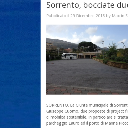
Sorrento, bocciate du
29 Dicembre 2018
Max
Pubblicato il
by
in
S
SORRENTO. La Giunta municipale di Sorrento, n
Giuseppe Cuomo, due proposte di project fin
di mobilità sostenibile. In particolare si trat
parcheggio Lauro ed il porto di Marina Picco