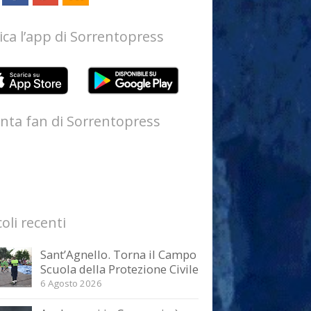
ica l’app di Sorrentopress
nta fan di Sorrentopress
coli recenti
Sant’Agnello. Torna il Campo
Scuola della Protezione Civile
6 Agosto 2026