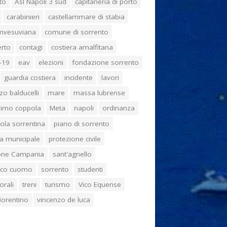
to
Asl Napoli 3 sud
capitaneria di porto
carabinieri
castellammare di stabia
umvesuviana
comune di sorrento
erto
contagi
costiera amalfitana
-19
eav
elezioni
fondazione sorrento
guardia costiera
incidente
lavori
zo balducelli
mare
massa lubrense
imo coppola
Meta
napoli
ordinanza
ola sorrentina
piano di sorrento
ia municipale
protezione civile
one Campania
sant'agnello
aco cuomo
sorrento
studenti
orali
treni
turismo
Vico Equense
 fiorentino
vincenzo de luca