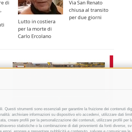
re di
Via San Renato
,
chiusa al transito
per due giorni
Lutto in costiera
uti
per la morte di
Carlo Ercolano
i. Questi strumenti sono essenziali per garantire la fruizione dei contenuti dig
alità: archiviare informazioni su dispositivo e/o accedervi, utilizzare dati limita
zata, creare profili per la personalizzazione dei contenuti, utilizzare profili per
raverso statistiche o la combinazione di dati provenienti da fonti diverse, svilu
ere errori, erogare e presentare pubblicità e contenuto, salvare e comunicare le