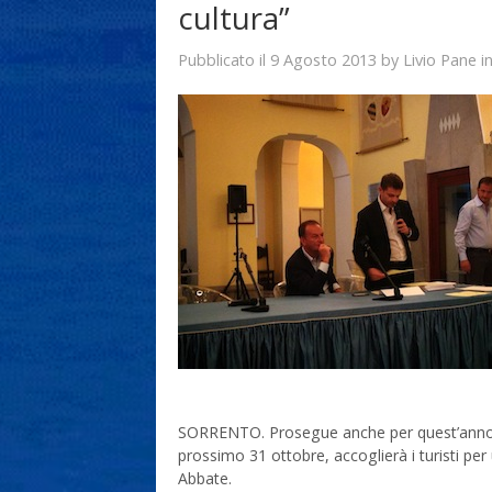
cultura”
9 Agosto 2013
Livio Pane
Pubblicato il
by
i
SORRENTO. Prosegue anche per quest’anno l’in
prossimo 31 ottobre, accoglierà i turisti per 
Abbate.