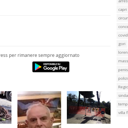
arres
capri
circ
conc
covid
gori
loren
Press per rimanere sempre aggiornato
mass
penis
poliz
Regi
sind
temp
villa