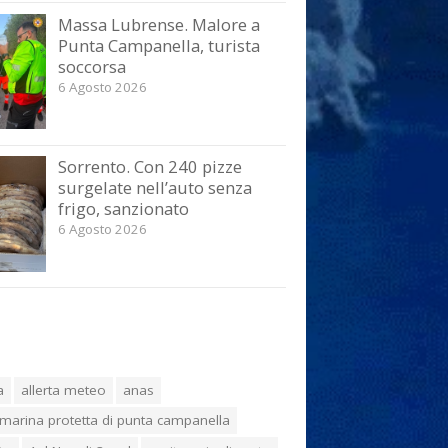
Massa Lubrense. Malore a
Punta Campanella, turista
soccorsa
6 Agosto 2026
Sorrento. Con 240 pizze
surgelate nell’auto senza
frigo, sanzionato
6 Agosto 2026
a
allerta meteo
anas
marina protetta di punta campanella