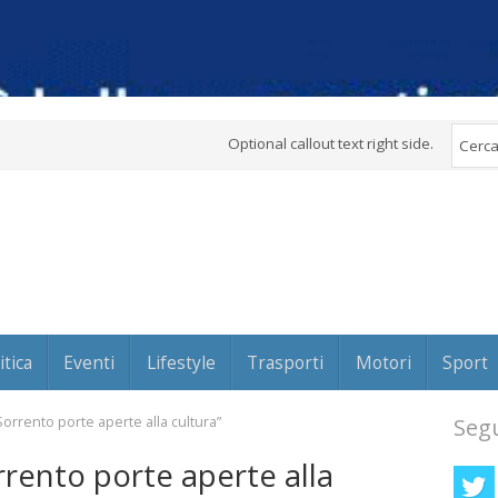
Optional callout text right side.
itica
Eventi
Lifestyle
Trasporti
Motori
Sport
“Sorrento porte aperte alla cultura”
Segu
orrento porte aperte alla