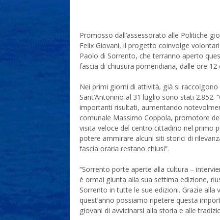
Promosso dall’assessorato alle Politiche gio
Felix Giovani, il progetto coinvolge volontari 
Paolo di Sorrento, che terranno aperto ques
fascia di chiusura pomeridiana, dalle ore 12 e
Nei primi giorni di attività, già si raccolgono i 
Sant’Antonino al 31 luglio sono stati 2.852. “
importanti risultati, aumentando notevolmente 
comunale Massimo Coppola, promotore dell’in
visita veloce del centro cittadino nel primo
potere ammirare alcuni siti storici di rilevan
fascia oraria restano chiusi”.
“Sorrento porte aperte alla cultura – intervi
è ormai giunta alla sua settima edizione, rius
Sorrento in tutte le sue edizioni. Grazie all
quest’anno possiamo ripetere questa importa
giovani di avvicinarsi alla storia e alle tradizi