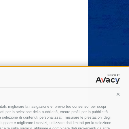
Conti
itali, migliorare la navigazione e, previo tuo consenso, per scopi
ti per la selezione della pubblicità, creare profili per la pubblicità
 la selezione di contenuti personalizzati, misurare le prestazioni degli
ppare e migliorare i servizi, utilizzare dati limitati per la selezione
 scelte sulla privacy, abbinare e combinare dati provenienti da altre