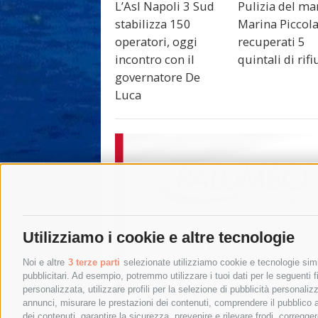
L’Asl Napoli 3 Sud
Pulizia del ma
stabilizza 150
Marina Piccola
operatori, oggi
recuperati 5
incontro con il
quintali di rifi
governatore De
Luca
Utilizziamo i cookie e altre tecnologie
Noi e altre
3 terze parti
selezionate utilizziamo cookie e tecnologie simil
pubblicitari. Ad esempio, potremmo utilizzare i tuoi dati per le seguenti fin
personalizzata, utilizzare profili per la selezione di pubblicità personaliz
annunci, misurare le prestazioni dei contenuti, comprendere il pubblico att
dei contenuti, garantire la sicurezza, prevenire e rilevare frodi, corregg