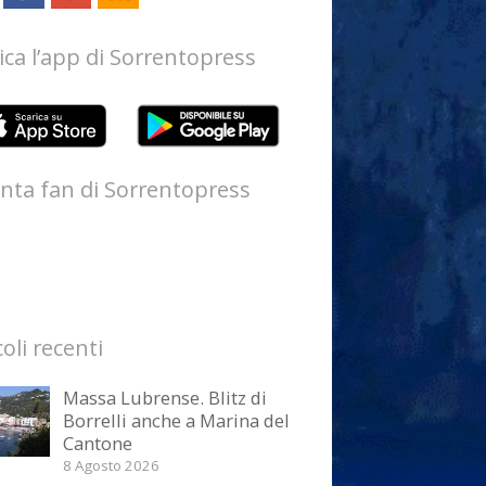
ica l’app di Sorrentopress
nta fan di Sorrentopress
coli recenti
Massa Lubrense. Blitz di
Borrelli anche a Marina del
Cantone
8 Agosto 2026