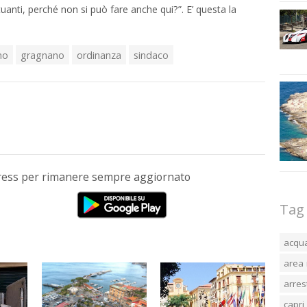
uanti, perché non si può fare anche qui?”. E’ questa la
mo
gragnano
ordinanza
sindaco
Press per rimanere sempre aggiornato
Tag
acqu
area 
arres
capri