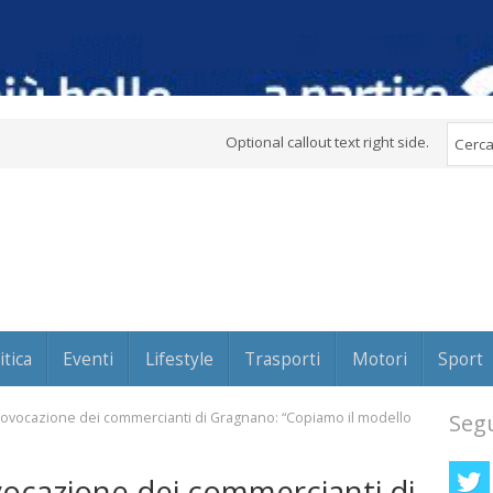
Optional callout text right side.
itica
Eventi
Lifestyle
Trasporti
Motori
Sport
provocazione dei commercianti di Gragnano: “Copiamo il modello
Segu
vocazione dei commercianti di