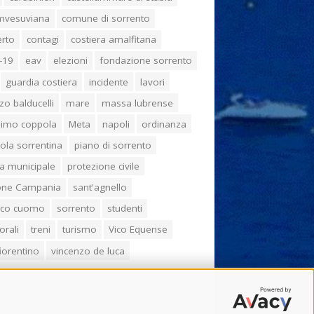
umvesuviana
comune di sorrento
erto
contagi
costiera amalfitana
-19
eav
elezioni
fondazione sorrento
guardia costiera
incidente
lavori
zo balducelli
mare
massa lubrense
imo coppola
Meta
napoli
ordinanza
ola sorrentina
piano di sorrento
ia municipale
protezione civile
one Campania
sant'agnello
aco cuomo
sorrento
studenti
orali
treni
turismo
Vico Equense
 fiorentino
vincenzo de luca