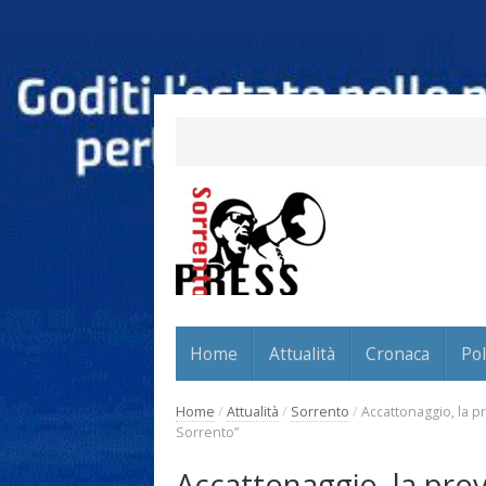
Home
Attualità
Cronaca
Pol
Home
/
Attualità
/
Sorrento
/
Accattonaggio, la 
Sorrento”
Accattonaggio, la pro