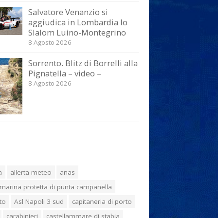
Salvatore Venanzio si
aggiudica in Lombardia lo
Slalom Luino-Montegrino
8 Agosto 2026
Sorrento. Blitz di Borrelli alla
Pignatella – video –
8 Agosto 2026
a
allerta meteo
anas
marina protetta di punta campanella
to
Asl Napoli 3 sud
capitaneria di porto
carabinieri
castellammare di stabia