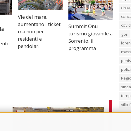
circ
Vie del mare,
conc
aumentano i ticket
covid
Summit Onu
la
ma non per
turismo giovanile a
gori
residenti e
Sorrento, il
rento
loren
pendolari
programma
mass
penis
poliz
Regi
sind
temp
villa