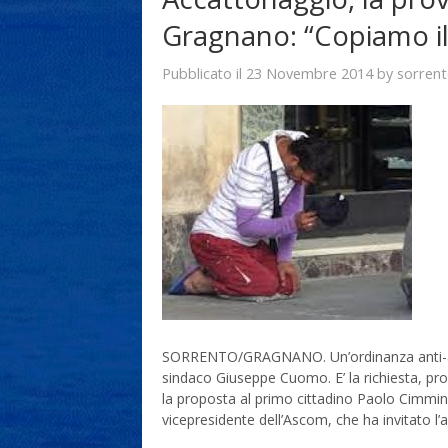
Gragnano: “Copiamo i
23 Novembre 2014
sorren
Pubblicato il
by
SORRENTO/GRAGNANO. Un’ordinanza anti-acca
sindaco Giuseppe Cuomo. E’ la richiesta, p
la proposta al primo cittadino Paolo Cimmino
vicepresidente dell’Ascom, che ha invitato 