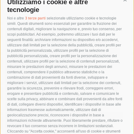
Utilizziamo i cookie e altre
Cont
tecnologie
Tag
Noi e altre
3 terze parti
selezionate utilizziamo cookie e tecnologie
simili. Questi strumenti sono essenziali per garantire la fruizione dei
contenuti digitali, migliorare la navigazione e, previo tuo consenso, per
acqua
allerta meteo
anas
scopi pubblicitari. Ad esempio, potremmo utilizzare i tuoi dati per le
seguenti finalità: archiviare informazioni su dispositivo e/o accedervi,
area marina protetta di punta campanella
arresto
utilizzare dati limitati per la selezione della pubblicità, creare profili per
la pubblicità personalizzata, utilizzare profili per la selezione di
Asl Napoli 3 sud
capitaneria di porto
capri
carabinieri
pubblicità personalizzata, creare profili per la personalizzazione dei
castellammare di stabia
circumvesuviana
contenuti, utilizzare profili per la selezione di contenuti personalizzati,
misurare le prestazioni degli annunci, misurare le prestazioni dei
comune di sorrento
concerto
contagi
contenuti, comprendere il pubblico attraverso statistiche o la
combinazione di dati provenienti da fonti diverse, sviluppare e
costiera amalfitana
covid-19
eav
elezioni
migliorare i servizi, utilizzare dati limitati per la selezione dei contenuti,
fondazione sorrento
gori
guardia costiera
incidente
garantire la sicurezza, prevenire e rilevare frodi, correggere errori,
erogare e presentare pubblicità e contenuto, salvare e comunicare le
lavori
lorenzo balducelli
mare
massa lubrense
scelte sulla privacy, abbinare e combinare dati provenienti da altre fonti
di dati, collegare diversi dispositivi, identificare i dispositivi in base alle
massimo coppola
Meta
napoli
ordinanza
informazioni trasmesse automaticamente, utilizzare dati di
penisola sorrentina
piano di sorrento
polizia municipale
geolocalizzazione precisi, riconoscere i dispositivi in base a
informazioni richieste attivamente. Puoi liberamente prestare, rifiutare o
protezione civile
Regione Campania
sant'agnello
revocare il tuo consenso senza incorrere in limitazioni sostanziali.
Cliccando su "Accetta cookie," acconsenti all'uso di cookie e strumenti
sindaco cuomo
sorrento
studenti
temporali
treni