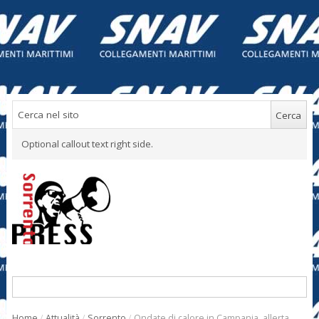
Optional callout text right side.
Home
/
Attualità
/
Sorrento
/
Ondate di calore in Campania, allerta