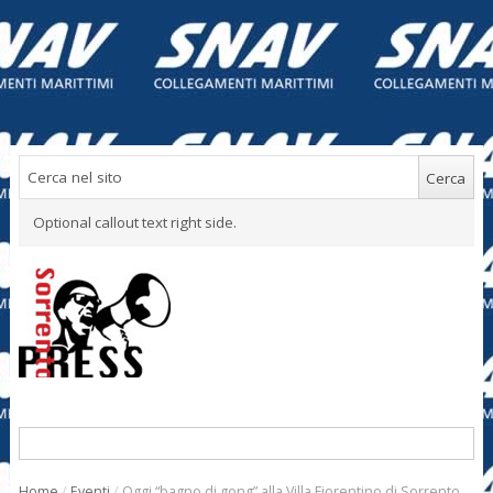
Optional callout text right side.
Home
/
Eventi
/
Oggi “bagno di gong” alla Villa Fiorentino di Sorrento