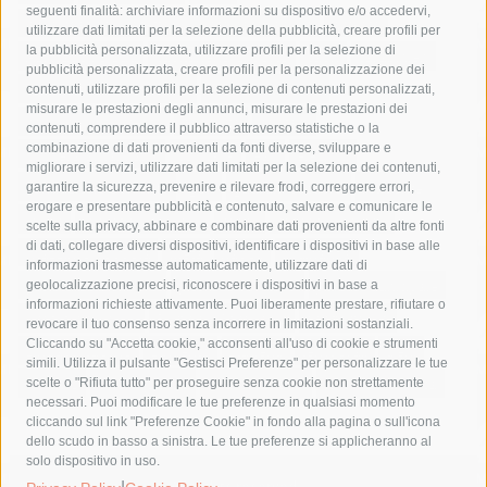
seguenti finalità: archiviare informazioni su dispositivo e/o accedervi,
area marina protetta di punta campanella
arresto
utilizzare dati limitati per la selezione della pubblicità, creare profili per
la pubblicità personalizzata, utilizzare profili per la selezione di
Asl Napoli 3 sud
capitaneria di porto
capri
carabinieri
pubblicità personalizzata, creare profili per la personalizzazione dei
castellammare di stabia
circumvesuviana
contenuti, utilizzare profili per la selezione di contenuti personalizzati,
misurare le prestazioni degli annunci, misurare le prestazioni dei
comune di sorrento
concerto
contagi
contenuti, comprendere il pubblico attraverso statistiche o la
combinazione di dati provenienti da fonti diverse, sviluppare e
costiera amalfitana
covid-19
eav
elezioni
migliorare i servizi, utilizzare dati limitati per la selezione dei contenuti,
fondazione sorrento
gori
guardia costiera
incidente
garantire la sicurezza, prevenire e rilevare frodi, correggere errori,
erogare e presentare pubblicità e contenuto, salvare e comunicare le
lavori
lorenzo balducelli
mare
massa lubrense
scelte sulla privacy, abbinare e combinare dati provenienti da altre fonti
di dati, collegare diversi dispositivi, identificare i dispositivi in base alle
massimo coppola
Meta
napoli
ordinanza
informazioni trasmesse automaticamente, utilizzare dati di
penisola sorrentina
piano di sorrento
polizia municipale
geolocalizzazione precisi, riconoscere i dispositivi in base a
informazioni richieste attivamente. Puoi liberamente prestare, rifiutare o
protezione civile
Regione Campania
sant'agnello
revocare il tuo consenso senza incorrere in limitazioni sostanziali.
Cliccando su "Accetta cookie," acconsenti all'uso di cookie e strumenti
sindaco cuomo
sorrento
studenti
temporali
treni
simili. Utilizza il pulsante "Gestisci Preferenze" per personalizzare le tue
turismo
Vico Equense
villa fiorentino
vincenzo de luca
scelte o "Rifiuta tutto" per proseguire senza cookie non strettamente
necessari. Puoi modificare le tue preferenze in qualsiasi momento
cliccando sul link "Preferenze Cookie" in fondo alla pagina o sull'icona
dello scudo in basso a sinistra. Le tue preferenze si applicheranno al
solo dispositivo in uso.
© 2015 SorrentoPress. All rights reserved.