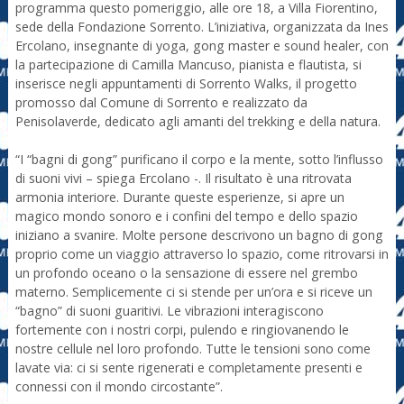
programma questo pomeriggio, alle ore 18, a Villa Fiorentino,
sede della Fondazione Sorrento. L’iniziativa, organizzata da Ines
Ercolano, insegnante di yoga, gong master e sound healer, con
la partecipazione di Camilla Mancuso, pianista e flautista, si
inserisce negli appuntamenti di Sorrento Walks, il progetto
promosso dal Comune di Sorrento e realizzato da
Penisolaverde, dedicato agli amanti del trekking e della natura.
“I “bagni di gong” purificano il corpo e la mente, sotto l’influsso
di suoni vivi – spiega Ercolano -. Il risultato è una ritrovata
armonia interiore. Durante queste esperienze, si apre un
magico mondo sonoro e i confini del tempo e dello spazio
iniziano a svanire. Molte persone descrivono un bagno di gong
proprio come un viaggio attraverso lo spazio, come ritrovarsi in
un profondo oceano o la sensazione di essere nel grembo
materno. Semplicemente ci si stende per un’ora e si riceve un
“bagno” di suoni guaritivi. Le vibrazioni interagiscono
fortemente con i nostri corpi, pulendo e ringiovanendo le
nostre cellule nel loro profondo. Tutte le tensioni sono come
lavate via: ci si sente rigenerati e completamente presenti e
connessi con il mondo circostante”.