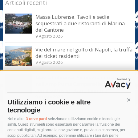
Articoli recenti
Massa Lubrense. Tavoli e sedie
sequestrati a due ristoranti di Marina
del Cantone
9 Agosto 2026
Vie del mare nel golfo di Napoli, la truffa
dei ticket residenti
9 Agosto 2026
Massa Lubrense. Sicurezza in mare
nell’Amp Punta Campanella, incontro
con il sottosegretario Iannone
9 Agosto 2026
Utilizziamo i cookie e altre
Cont
tecnologie
Tag
Noi e altre
3 terze parti
selezionate utilizziamo cookie e tecnologie
simili. Questi strumenti sono essenziali per garantire la fruizione dei
contenuti digitali, migliorare la navigazione e, previo tuo consenso, per
acqua
allerta meteo
anas
scopi pubblicitari. Ad esempio, potremmo utilizzare i tuoi dati per le