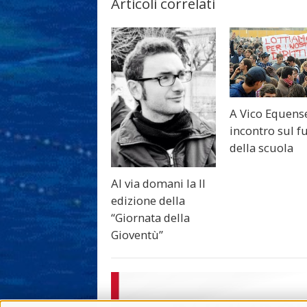
Articoli correlati
A Vico Equens
incontro sul f
della scuola
Al via domani la II
edizione della
“Giornata della
Gioventù”