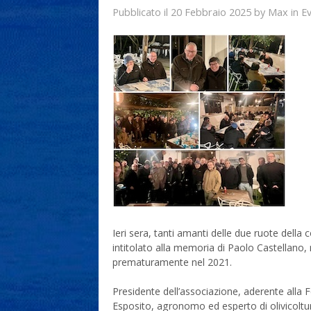
20 Febbraio 2025
Max
Pubblicato il
by
in
Ev
Ieri sera, tanti amanti delle due ruote della
intitolato alla memoria di Paolo Castellan
prematuramente nel 2021.
Presidente dell’associazione, aderente alla F
Esposito, agronomo ed esperto di olivicoltu