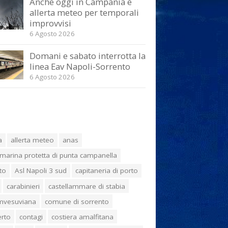
Anche oggi in Campania è
allerta meteo per temporali
improvvisi
6 Agosto 2026
Domani e sabato interrotta la
linea Eav Napoli-Sorrento
6 Agosto 2026
a
allerta meteo
anas
marina protetta di punta campanella
to
Asl Napoli 3 sud
capitaneria di porto
carabinieri
castellammare di stabia
umvesuviana
comune di sorrento
erto
contagi
costiera amalfitana