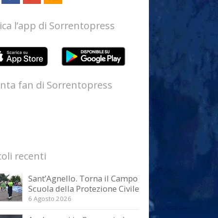
ica l’app di Sorrentopress
nta fan di Sorrentopress
coli recenti
Sant’Agnello. Torna il Campo
Scuola della Protezione Civile
6 Agosto 2026