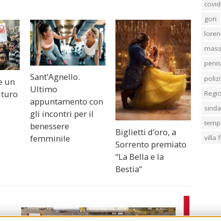
covid
gori
loren
mass
penis
Sant’Agnello.
poliz
e un
Ultimo
uturo
Regi
appuntamento con
sind
gli incontri per il
temp
benessere
Biglietti d’oro, a
femminile
villa
Sorrento premiato
“La Bella e la
Bestia”