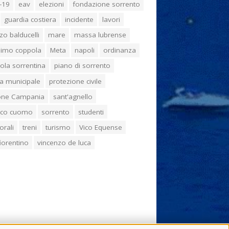
-19
eav
elezioni
fondazione sorrento
guardia costiera
incidente
lavori
zo balducelli
mare
massa lubrense
imo coppola
Meta
napoli
ordinanza
ola sorrentina
piano di sorrento
ia municipale
protezione civile
one Campania
sant'agnello
aco cuomo
sorrento
studenti
orali
treni
turismo
Vico Equense
 fiorentino
vincenzo de luca