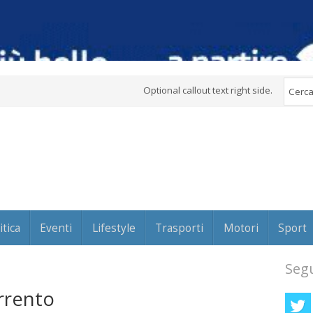
Optional callout text right side.
itica
Eventi
Lifestyle
Trasporti
Motori
Sport
Segu
rrento