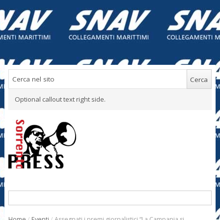
Optional callout text right side.
Home
/
Eventi
/
Assegnati i premi giornalistici “La Campania si