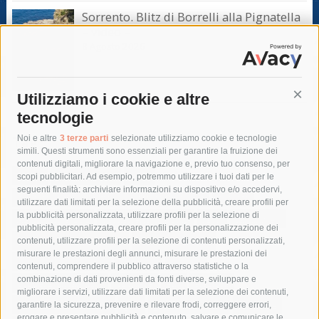
Sorrento. Blitz di Borrelli alla Pignatella
– video –
8 Agosto 2026
Utilizziamo i cookie e altre
Cont
tecnologie
Tag
Noi e altre
3 terze parti
selezionate utilizziamo cookie e tecnologie
simili. Questi strumenti sono essenziali per garantire la fruizione dei
contenuti digitali, migliorare la navigazione e, previo tuo consenso, per
acqua
allerta meteo
anas
scopi pubblicitari. Ad esempio, potremmo utilizzare i tuoi dati per le
seguenti finalità: archiviare informazioni su dispositivo e/o accedervi,
area marina protetta di punta campanella
arresto
utilizzare dati limitati per la selezione della pubblicità, creare profili per
la pubblicità personalizzata, utilizzare profili per la selezione di
Asl Napoli 3 sud
capitaneria di porto
capri
carabinieri
pubblicità personalizzata, creare profili per la personalizzazione dei
castellammare di stabia
circumvesuviana
contenuti, utilizzare profili per la selezione di contenuti personalizzati,
misurare le prestazioni degli annunci, misurare le prestazioni dei
comune di sorrento
concerto
contagi
contenuti, comprendere il pubblico attraverso statistiche o la
combinazione di dati provenienti da fonti diverse, sviluppare e
costiera amalfitana
covid-19
eav
elezioni
migliorare i servizi, utilizzare dati limitati per la selezione dei contenuti,
fondazione sorrento
gori
guardia costiera
incidente
garantire la sicurezza, prevenire e rilevare frodi, correggere errori,
erogare e presentare pubblicità e contenuto, salvare e comunicare le