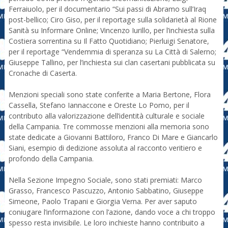
Ferraiuolo, per il documentario “Sui passi di Abramo sull’Iraq
post-bellico; Ciro Giso, per il reportage sulla solidarietà al Rione
Sanità su Informare Online; Vincenzo Iurillo, per l’inchiesta sulla
Costiera sorrentina su Il Fatto Quotidiano; Pierluigi Senatore,
per il reportage “Vendemmia di speranza su La Città di Salerno;
Giuseppe Tallino, per l’inchiesta sui clan casertani pubblicata su
Cronache di Caserta.
Menzioni speciali sono state conferite a Maria Bertone, Flora
Cassella, Stefano Iannaccone e Oreste Lo Pomo, per il
contributo alla valorizzazione dell’identità culturale e sociale
della Campania. Tre commosse menzioni alla memoria sono
state dedicate a Giovanni Battiloro, Franco Di Mare e Giancarlo
Siani, esempio di dedizione assoluta al racconto veritiero e
profondo della Campania.
Nella Sezione Impegno Sociale, sono stati premiati: Marco
Grasso, Francesco Pascuzzo, Antonio Sabbatino, Giuseppe
Simeone, Paolo Trapani e Giorgia Verna. Per aver saputo
coniugare l’informazione con l’azione, dando voce a chi troppo
spesso resta invisibile. Le loro inchieste hanno contribuito a