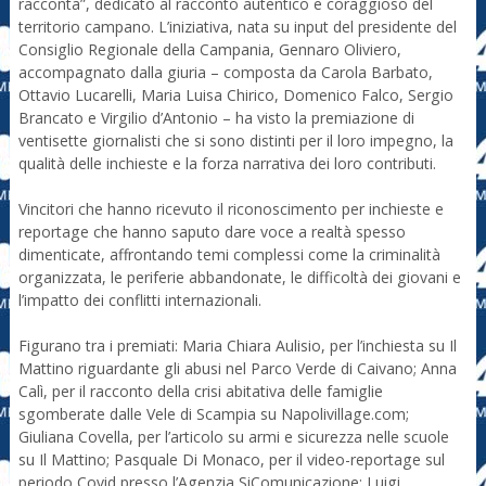
racconta”, dedicato al racconto autentico e coraggioso del
territorio campano. L’iniziativa, nata su input del presidente del
Consiglio Regionale della Campania, Gennaro Oliviero,
accompagnato dalla giuria – composta da Carola Barbato,
Ottavio Lucarelli, Maria Luisa Chirico, Domenico Falco, Sergio
Brancato e Virgilio d’Antonio – ha visto la premiazione di
ventisette giornalisti che si sono distinti per il loro impegno, la
qualità delle inchieste e la forza narrativa dei loro contributi.
Vincitori che hanno ricevuto il riconoscimento per inchieste e
reportage che hanno saputo dare voce a realtà spesso
dimenticate, affrontando temi complessi come la criminalità
organizzata, le periferie abbandonate, le difficoltà dei giovani e
l’impatto dei conflitti internazionali.
Figurano tra i premiati: Maria Chiara Aulisio, per l’inchiesta su Il
Mattino riguardante gli abusi nel Parco Verde di Caivano; Anna
Calì, per il racconto della crisi abitativa delle famiglie
sgomberate dalle Vele di Scampia su Napolivillage.com;
Giuliana Covella, per l’articolo su armi e sicurezza nelle scuole
su Il Mattino; Pasquale Di Monaco, per il video-reportage sul
periodo Covid presso l’Agenzia SiComunicazione; Luigi