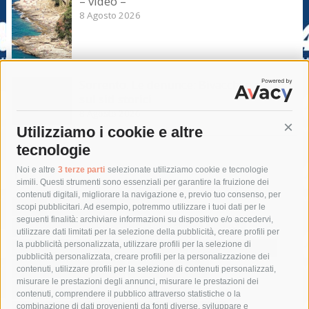
– video –
8 Agosto 2026
Sorrento. Le denunce: Bivacchi e rifiuti
sui siti storici
8 Agosto 2026
Utilizziamo i cookie e altre
Cont
tecnologie
Tag
Noi e altre
3 terze parti
selezionate utilizziamo cookie e tecnologie
simili. Questi strumenti sono essenziali per garantire la fruizione dei
contenuti digitali, migliorare la navigazione e, previo tuo consenso, per
acqua
allerta meteo
anas
scopi pubblicitari. Ad esempio, potremmo utilizzare i tuoi dati per le
seguenti finalità: archiviare informazioni su dispositivo e/o accedervi,
area marina protetta di punta campanella
arresto
utilizzare dati limitati per la selezione della pubblicità, creare profili per
la pubblicità personalizzata, utilizzare profili per la selezione di
Asl Napoli 3 sud
capitaneria di porto
capri
carabinieri
pubblicità personalizzata, creare profili per la personalizzazione dei
castellammare di stabia
circumvesuviana
contenuti, utilizzare profili per la selezione di contenuti personalizzati,
misurare le prestazioni degli annunci, misurare le prestazioni dei
comune di sorrento
concerto
contagi
contenuti, comprendere il pubblico attraverso statistiche o la
combinazione di dati provenienti da fonti diverse, sviluppare e