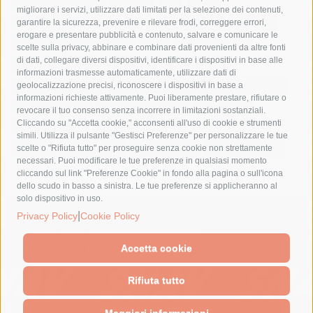
costiera amalfitana
covid-19
eav
elezioni
migliorare i servizi, utilizzare dati limitati per la selezione dei contenuti,
fondazione sorrento
gori
guardia costiera
incidente
garantire la sicurezza, prevenire e rilevare frodi, correggere errori,
erogare e presentare pubblicità e contenuto, salvare e comunicare le
lavori
lorenzo balducelli
mare
massa lubrense
scelte sulla privacy, abbinare e combinare dati provenienti da altre fonti
di dati, collegare diversi dispositivi, identificare i dispositivi in base alle
massimo coppola
Meta
napoli
ordinanza
informazioni trasmesse automaticamente, utilizzare dati di
penisola sorrentina
piano di sorrento
polizia municipale
geolocalizzazione precisi, riconoscere i dispositivi in base a
informazioni richieste attivamente. Puoi liberamente prestare, rifiutare o
protezione civile
Regione Campania
sant'agnello
revocare il tuo consenso senza incorrere in limitazioni sostanziali.
Cliccando su "Accetta cookie," acconsenti all'uso di cookie e strumenti
sindaco cuomo
sorrento
studenti
temporali
treni
simili. Utilizza il pulsante "Gestisci Preferenze" per personalizzare le tue
turismo
Vico Equense
villa fiorentino
vincenzo de luca
scelte o "Rifiuta tutto" per proseguire senza cookie non strettamente
necessari. Puoi modificare le tue preferenze in qualsiasi momento
cliccando sul link "Preferenze Cookie" in fondo alla pagina o sull'icona
dello scudo in basso a sinistra. Le tue preferenze si applicheranno al
solo dispositivo in uso.
© 2015 SorrentoPress. All rights reserved.
|
Privacy Policy
Cookie Policy
Il giornale online della Penisola Sorrentina
Privacy policy
-
Cookie Policy
Accetta cookie
Rifiuta tutto