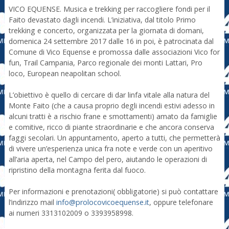
VICO EQUENSE. Musica e trekking per raccogliere fondi per il
Faito devastato dagli incendi. L’iniziativa, dal titolo Primo
trekking e concerto, organizzata per la giornata di domani,
domenica 24 settembre 2017 dalle 16 in poi, è patrocinata dal
Comune di Vico Equense e promossa dalle associazioni Vico for
fun, Trail Campania, Parco regionale dei monti Lattari, Pro
loco, European neapolitan school.
L’obiettivo è quello di cercare di dar linfa vitale alla natura del
Monte Faito (che a causa proprio degli incendi estivi adesso in
alcuni tratti è a rischio frane e smottamenti) amato da famiglie
e comitive, ricco di piante straordinarie e che ancora conserva
faggi secolari. Un appuntamento, aperto a tutti, che permetterà
di vivere un’esperienza unica fra note e verde con un aperitivo
all’aria aperta, nel Campo del pero, aiutando le operazioni di
ripristino della montagna ferita dal fuoco.
Per informazioni e prenotazioni( obbligatorie) si può contattare
l’indirizzo mail
info@prolocovicoequense.it
, oppure telefonare
ai numeri 3313102009 o 3393958998.