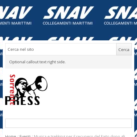
Optional callout text right side.
Home
/
Eventi
/
Musica e trekking per il recupero del Faito dopo gli