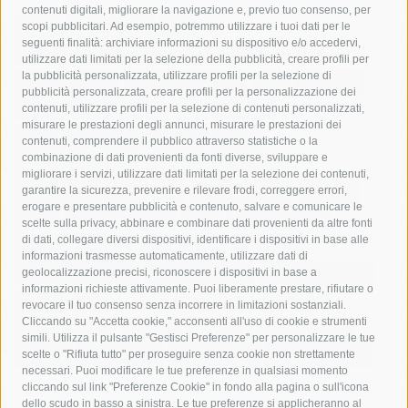
contenuti digitali, migliorare la navigazione e, previo tuo consenso, per
acqua
allerta meteo
anas
scopi pubblicitari. Ad esempio, potremmo utilizzare i tuoi dati per le
seguenti finalità: archiviare informazioni su dispositivo e/o accedervi,
area marina protetta di punta campanella
arresto
utilizzare dati limitati per la selezione della pubblicità, creare profili per
la pubblicità personalizzata, utilizzare profili per la selezione di
Asl Napoli 3 sud
capitaneria di porto
capri
carabinieri
pubblicità personalizzata, creare profili per la personalizzazione dei
castellammare di stabia
circumvesuviana
contenuti, utilizzare profili per la selezione di contenuti personalizzati,
misurare le prestazioni degli annunci, misurare le prestazioni dei
comune di sorrento
concerto
contagi
contenuti, comprendere il pubblico attraverso statistiche o la
combinazione di dati provenienti da fonti diverse, sviluppare e
costiera amalfitana
covid-19
eav
elezioni
migliorare i servizi, utilizzare dati limitati per la selezione dei contenuti,
fondazione sorrento
gori
guardia costiera
incidente
garantire la sicurezza, prevenire e rilevare frodi, correggere errori,
erogare e presentare pubblicità e contenuto, salvare e comunicare le
lavori
lorenzo balducelli
mare
massa lubrense
scelte sulla privacy, abbinare e combinare dati provenienti da altre fonti
di dati, collegare diversi dispositivi, identificare i dispositivi in base alle
massimo coppola
Meta
napoli
ordinanza
informazioni trasmesse automaticamente, utilizzare dati di
penisola sorrentina
piano di sorrento
polizia municipale
geolocalizzazione precisi, riconoscere i dispositivi in base a
informazioni richieste attivamente. Puoi liberamente prestare, rifiutare o
protezione civile
Regione Campania
sant'agnello
revocare il tuo consenso senza incorrere in limitazioni sostanziali.
Cliccando su "Accetta cookie," acconsenti all'uso di cookie e strumenti
sindaco cuomo
sorrento
studenti
temporali
treni
simili. Utilizza il pulsante "Gestisci Preferenze" per personalizzare le tue
turismo
Vico Equense
villa fiorentino
vincenzo de luca
scelte o "Rifiuta tutto" per proseguire senza cookie non strettamente
necessari. Puoi modificare le tue preferenze in qualsiasi momento
cliccando sul link "Preferenze Cookie" in fondo alla pagina o sull'icona
dello scudo in basso a sinistra. Le tue preferenze si applicheranno al