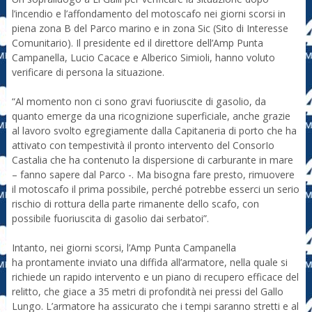
l’incendio e l’affondamento del motoscafo nei giorni scorsi in
piena zona B del Parco marino e in zona Sic (Sito di Interesse
Comunitario). Il presidente ed il direttore dell’Amp Punta
Campanella, Lucio Cacace e Alberico Simioli, hanno voluto
verificare di persona la situazione.
“Al momento non ci sono gravi fuoriuscite di gasolio, da
quanto emerge da una ricognizione superficiale, anche grazie
al lavoro svolto egregiamente dalla Capitaneria di porto che ha
attivato con tempestività il pronto intervento del ConsorIo
Castalia che ha contenuto la dispersione di carburante in mare
– fanno sapere dal Parco -. Ma bisogna fare presto, rimuovere
il motoscafo il prima possibile, perché potrebbe esserci un serio
rischio di rottura della parte rimanente dello scafo, con
possibile fuoriuscita di gasolio dai serbatoi”.
Intanto, nei giorni scorsi, l’Amp Punta Campanella
ha prontamente inviato una diffida all’armatore, nella quale si
richiede un rapido intervento e un piano di recupero efficace del
relitto, che giace a 35 metri di profondità nei pressi del Gallo
Lungo. L’armatore ha assicurato che i tempi saranno stretti e al