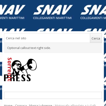
Optional callout text right side.
Home
/
Cronaca
/
Massa Lubrense
/
Motoscafo affondato a Li Galli,