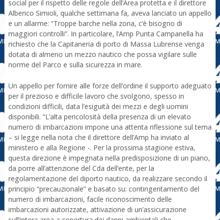
social per il rispetto delle regole dell’Area protetta e il direttore
Alberico Simioli, qualche settimana fa, aveva lanciato un appello
e un allarme: “Troppe barche nella zona, c’è bisogno di
maggiori controlli”. In particolare, l’Amp Punta Campanella ha
richiesto che la Capitaneria di porto di Massa Lubrense venga
dotata di almeno un mezzo nautico che possa vigilare sulle
norme del Parco e sulla sicurezza in mare.
Un appello per fornire alle forze dell’ordine il supporto adeguato
per il prezioso e difficile lavoro che svolgono, spesso in
condizioni difficili, data l’esiguità dei mezzi e degli uomini
disponibili. “L’alta pericolosità della presenza di un elevato
numero di imbarcazioni impone una attenta riflessione sul tema
– si legge nella nota che il direttore dell’Amp ha inviato al
ministero e alla Regione -. Per la prossima stagione estiva,
questa direzione è impegnata nella predisposizione di un piano,
da porre all’attenzione del Cda dell’ente, per la
regolamentazione del diporto nautico, da realizzare secondo il
principio “precauzionale” e basato su: contingentamento del
numero di imbarcazioni, facile riconoscimento delle
imbarcazioni autorizzate, attivazione di un’assicurazione
sull’intera area a copertura dei danni ambientali che