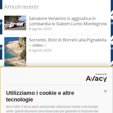
Articoli recenti
Salvatore Venanzio si aggiudica in
Lombardia lo Slalom Luino-Montegrino
8 Agosto 2026
Sorrento. Blitz di Borrelli alla Pignatella
– video –
8 Agosto 2026
Sorrento. Le denunce: Bivacchi e rifiuti
sui siti storici
8 Agosto 2026
Utilizziamo i cookie e altre
Cont
tecnologie
Tag
Noi e altre
3 terze parti
selezionate utilizziamo cookie e tecnologie
simili. Questi strumenti sono essenziali per garantire la fruizione dei