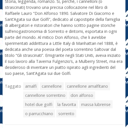
Storia, leggenda, romanzo. Si, perché, i cannelloni (o
strascinati) trovano una precisa collocazione nel libro di
Raffaele Lauro “Don Alfonso 1890. Salvatore Di Giacomo e
Sant’Agata sui due Golfi”, dedicato al capostipite della famiglia
di albergatori e ristoratori che hanno scritto pagine storiche
sull’enogastronomia di Sorrento e dintorni, esportata in ogni
parte del mondo. Al mitico Don Alfonso, che li avrebbe
sperimentati addirittura a Little Italy di Manhattan nel 1888, è
dedicata anche una poesia del poeta sorrentino Saltovar dal
titolo “Gli strascinati”. Emigrante negli Stati Uniti, aveva iniziato
il suo lavoro alla Taverna Fulgenzio’s, a Mulberry Street, ma era
desideroso di inventare un piatto ispirato agli ingredienti del
suo paese, Sant’Agata sui due Golfi.
Taggato
amalfi
cannellone
cannellone amalfitano
cannellone sorrentino
don alfonso
hotel due golfi
la favorita
massa lubrense
o parrucchiano
sorrento