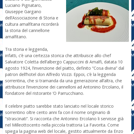
Luciano Pignataro,
Giuseppe Gargano
dell’Associazione di Storia e
cultura amalfitana ricorderà
la storia del cannellone
amalfitano.
Tra storia e leggenda,
infatti, c’è una certezza storica che attribuisce allo chef
Salvatore Coletta dell’albergo Cappuccini di Amalfi, datata 10
agosto 1924, l’invenzione del piatto, definito “Cosa divina” dal
patron dell’hotel don Alfredo Vozzi. Eppoi, c’è la leggenda
sorrentina, che si tramanda da una generazione all’altra, che
attribuisce l’invenzione dei cannelloni ad Antonino Ercolano, il
fondatore del ristorante ‘O Parrucchiano.
Il celebre piatto sarebbe stato lanciato nel locale storico
sorrentino oltre cento anni fa con il nome originario di
“strascinati”. Si racconta che Antonino Ercolano li servisse già
nel Milleottocento nella piccola trattoria La Favorita. Come
spiega la pagina web del locale, gestito attualmente da Enzo