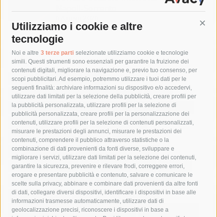
Napoli-Sorrento
6 Agosto 2026
Utilizziamo i cookie e altre
Cont
tecnologie
Tag
Noi e altre
3 terze parti
selezionate utilizziamo cookie e tecnologie
simili. Questi strumenti sono essenziali per garantire la fruizione dei
contenuti digitali, migliorare la navigazione e, previo tuo consenso, per
acqua
allerta meteo
anas
scopi pubblicitari. Ad esempio, potremmo utilizzare i tuoi dati per le
seguenti finalità: archiviare informazioni su dispositivo e/o accedervi,
area marina protetta di punta campanella
arresto
utilizzare dati limitati per la selezione della pubblicità, creare profili per
la pubblicità personalizzata, utilizzare profili per la selezione di
Asl Napoli 3 sud
capitaneria di porto
capri
carabinieri
pubblicità personalizzata, creare profili per la personalizzazione dei
castellammare di stabia
circumvesuviana
contenuti, utilizzare profili per la selezione di contenuti personalizzati,
misurare le prestazioni degli annunci, misurare le prestazioni dei
comune di sorrento
concerto
contagi
contenuti, comprendere il pubblico attraverso statistiche o la
combinazione di dati provenienti da fonti diverse, sviluppare e
costiera amalfitana
covid-19
eav
elezioni
migliorare i servizi, utilizzare dati limitati per la selezione dei contenuti,
fondazione sorrento
gori
guardia costiera
incidente
garantire la sicurezza, prevenire e rilevare frodi, correggere errori,
erogare e presentare pubblicità e contenuto, salvare e comunicare le
lavori
lorenzo balducelli
mare
massa lubrense
scelte sulla privacy, abbinare e combinare dati provenienti da altre fonti
di dati, collegare diversi dispositivi, identificare i dispositivi in base alle
massimo coppola
Meta
napoli
ordinanza
informazioni trasmesse automaticamente, utilizzare dati di
penisola sorrentina
piano di sorrento
polizia municipale
geolocalizzazione precisi, riconoscere i dispositivi in base a