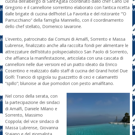
cucina dell’albergo di Sant’Agata coordinato dallo chef Carlo De
Gregorio e il cannellone sorrentino elaborato con l’antica ricetta
dalle brigate di cucina dell’hotel La Favorita e del ristorante “’O
Parrucchiano” della famiglia Manniello, con il coordinamento
dello chef stellato, Domenico Iavarone.
L’evento, patrocinato dai Comuni di Amalfi, Sorrento e Massa
Lubrense, finalizzato anche alla raccolta fondi per alimentare le
attrezzature dell’Istituto polispecialistico San Paolo di Sorrento,
che affianca la manifestazione, articolata con una cascata di
cannelloni nelle due versioni ed un piatto ideato da Enrico
Cosentino e realizzato dallo staff di cucina del Grand hotel Due
Golfi: Trancio di spigola su guazzetto di ceci e calamaretti
“spillo”; blunoise ai due pomodori con pesto amalfitano.
Nel corso della serata, con
la partecipazione dei sindaci
di Amalfi, Daniele Milano e
Sorrento, Massimo
Coppola; del vice sindaco di
Massa Lubrense, Giovanna
Staiano e del giornalista