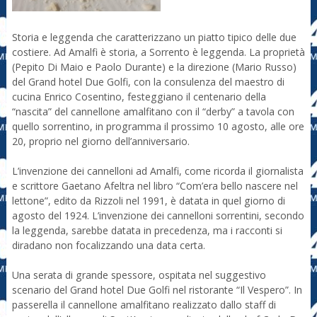
Storia e leggenda che caratterizzano un piatto tipico delle due
costiere. Ad Amalfi è storia, a Sorrento è leggenda. La proprietà
(Pepito Di Maio e Paolo Durante) e la direzione (Mario Russo)
del Grand hotel Due Golfi, con la consulenza del maestro di
cucina Enrico Cosentino, festeggiano il centenario della
“nascita” del cannellone amalfitano con il “derby” a tavola con
quello sorrentino, in programma il prossimo 10 agosto, alle ore
20, proprio nel giorno dell’anniversario.
L’invenzione dei cannelloni ad Amalfi, come ricorda il giornalista
e scrittore Gaetano Afeltra nel libro “Com’era bello nascere nel
lettone”, edito da Rizzoli nel 1991, è datata in quel giorno di
agosto del 1924. L’invenzione dei cannelloni sorrentini, secondo
la leggenda, sarebbe datata in precedenza, ma i racconti si
diradano non focalizzando una data certa.
Una serata di grande spessore, ospitata nel suggestivo
scenario del Grand hotel Due Golfi nel ristorante “Il Vespero”. In
passerella il cannellone amalfitano realizzato dallo staff di