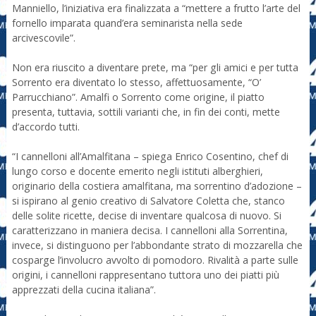
Manniello, l’iniziativa era finalizzata a “mettere a frutto l’arte del
fornello imparata quand’era seminarista nella sede
arcivescovile”.
Non era riuscito a diventare prete, ma “per gli amici e per tutta
Sorrento era diventato lo stesso, affettuosamente, “O’
Parrucchiano”. Amalfi o Sorrento come origine, il piatto
presenta, tuttavia, sottili varianti che, in fin dei conti, mette
d’accordo tutti.
“I cannelloni all’Amalfitana – spiega Enrico Cosentino, chef di
lungo corso e docente emerito negli istituti alberghieri,
originario della costiera amalfitana, ma sorrentino d’adozione –
si ispirano al genio creativo di Salvatore Coletta che, stanco
delle solite ricette, decise di inventare qualcosa di nuovo. Si
caratterizzano in maniera decisa. I cannelloni alla Sorrentina,
invece, si distinguono per l’abbondante strato di mozzarella che
cosparge l’involucro avvolto di pomodoro. Rivalità a parte sulle
origini, i cannelloni rappresentano tuttora uno dei piatti più
apprezzati della cucina italiana”.