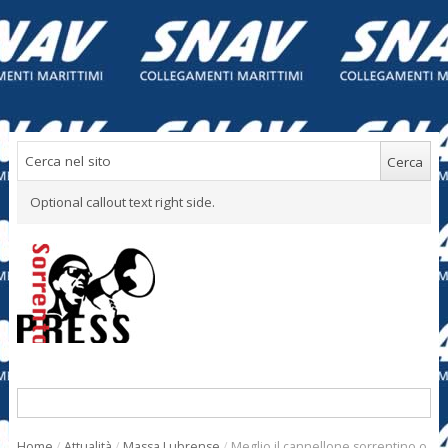
Optional callout text right side.
Home
/
Attualità
/
Massa Lubrense
/
Meglio il cannellone sorrentino o