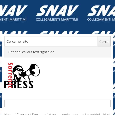
Optional callout text right side.
Home
/
Cronaca
/
Sorrento
/
Mancata emissione degli scontrini, chiusi