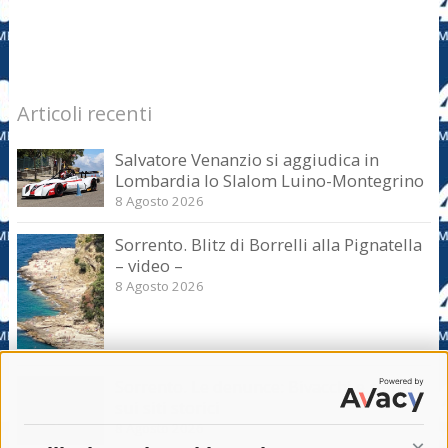
Articoli recenti
Salvatore Venanzio si aggiudica in
Lombardia lo Slalom Luino-Montegrino
8 Agosto 2026
Sorrento. Blitz di Borrelli alla Pignatella
– video –
8 Agosto 2026
Sorrento. Le denunce: Bivacchi e rifiuti
sui siti storici
8 Agosto 2026