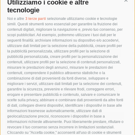
Utilizziamo i cookie e altre
Cont
tecnologie
Tag
Noi e altre
3 terze parti
selezionate utilizziamo cookie e tecnologie
simili. Questi strumenti sono essenziali per garantire la fruizione dei
contenuti digitali, migliorare la navigazione e, previo tuo consenso, per
acqua
allerta meteo
anas
scopi pubblicitari. Ad esempio, potremmo utilizzare i tuoi dati per le
seguenti finalità: archiviare informazioni su dispositivo e/o accedervi,
area marina protetta di punta campanella
arresto
utilizzare dati limitati per la selezione della pubblicità, creare profili per
la pubblicità personalizzata, utilizzare profili per la selezione di
Asl Napoli 3 sud
capitaneria di porto
capri
carabinieri
pubblicità personalizzata, creare profili per la personalizzazione dei
castellammare di stabia
circumvesuviana
contenuti, utilizzare profili per la selezione di contenuti personalizzati,
misurare le prestazioni degli annunci, misurare le prestazioni dei
comune di sorrento
concerto
contagi
contenuti, comprendere il pubblico attraverso statistiche o la
combinazione di dati provenienti da fonti diverse, sviluppare e
costiera amalfitana
covid-19
eav
elezioni
migliorare i servizi, utilizzare dati limitati per la selezione dei contenuti,
fondazione sorrento
gori
guardia costiera
incidente
garantire la sicurezza, prevenire e rilevare frodi, correggere errori,
erogare e presentare pubblicità e contenuto, salvare e comunicare le
lavori
lorenzo balducelli
mare
massa lubrense
scelte sulla privacy, abbinare e combinare dati provenienti da altre fonti
di dati, collegare diversi dispositivi, identificare i dispositivi in base alle
massimo coppola
Meta
napoli
ordinanza
informazioni trasmesse automaticamente, utilizzare dati di
penisola sorrentina
piano di sorrento
polizia municipale
geolocalizzazione precisi, riconoscere i dispositivi in base a
informazioni richieste attivamente. Puoi liberamente prestare, rifiutare o
protezione civile
Regione Campania
sant'agnello
revocare il tuo consenso senza incorrere in limitazioni sostanziali.
Cliccando su "Accetta cookie," acconsenti all'uso di cookie e strumenti
sindaco cuomo
sorrento
studenti
temporali
treni