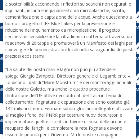
e sostenibilità; accendendo i riflettori su scarichi non depurati e
inquinanti, incuria e inquinamento da microplastiche, siccità,
cementificazione e captazione delle acque. Anche quest’anno a
bordo il progetto LIFE Blue Lakes per la prevenzione e
riduzione dell’inquinamento da microplastiche. Il progetto
cercherà di sensibilizzare la cittadinanza sul tema attraverso un
roadshow di 20 tappe e promuoverà un Manifesto dei laghi per
coinvolgere le amministrazioni locali nella salvaguardia di questi
preziosi ecosistemi.
“La salute dei nostri mari e laghi non può più attendere –
spiega Giorgio Zampetti, Direttore generale di Legambiente –.
Lo dicono i dati di “Mare Monstrum” e dei monitoraggi annuali
delle nostre Golette, ma anche le quattro procedure
d’infrazione dell’UE attive nei confronti dell’Italia in tema di
collettamento, fognatura e depurazione che sono costate già
142 milioni di euro. Fermare subito gli scarichi illegali e utilizzare
al meglio i fondi del PNRR per costruire nuovi depuratori e
implementare quelli esistenti, in favore di riuso delle acque e
recupero dei fanghi, e completare la rete fognaria devono
essere le priorità per il Governo. Ma le nostre campagne