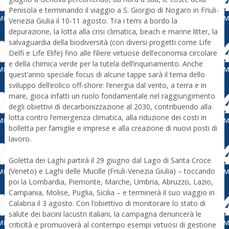
Penisola e terminando il viaggio a S. Giorgio di Nogaro in Friuli-
Venezia Giulia il 10-11 agosto. Tra i temi a bordo la
depurazione, la lotta alla crisi climatica, beach e marine litter, la
salvaguardia della biodiversità (con diversi progetti come Life
Delfi e Life Elife) fino alle filiere virtuose dell’economia circolare
e della chimica verde per la tutela dell’inquinamento. Anche
quest’anno speciale focus di alcune tappe sarà il tema dello
sviluppo dell’eolico off-shore: l’energia dal vento, a terra e in
mare, gioca infatti un ruolo fondamentale nel raggiungimento
degli obiettivi di decarbonizzazione al 2030, contribuendo alla
lotta contro l’emergenza climatica, alla riduzione dei costi in
bolletta per famiglie e imprese e alla creazione di nuovi posti di
lavoro.
Goletta dei Laghi partirà il 29 giugno dal Lago di Santa Croce
(Veneto) e Laghi delle Mucille (Friuli-Venezia Giulia) – toccando
poi la Lombardia, Piemonte, Marche, Umbria, Abruzzo, Lazio,
Campania, Molise, Puglia, Sicilia – e terminerà il suo viaggio in
Calabria il 3 agosto. Con l’obiettivo di monitorare lo stato di
salute dei bacini lacustri italiani, la campagna denuncerà le
criticità e promuoverà al contempo esempi virtuosi di gestione