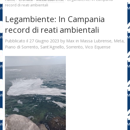
record di reati ambientali
Legambiente: In Campania
record di reati ambientali
27 Giugno 2023
Max
Pubblicato il
by
in
Massa Lubrense
,
Meta
,
Piano di Sorrento
,
Sant'Agnello
,
Sorrento
,
Vico Equense