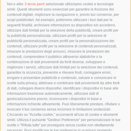
Tag
Noi e altre
3 terze parti
selezionate utilizziamo cookie e tecnologie
simili. Questi strumenti sono essenziali per garantire la fruizione dei
contenuti digitali, migliorare la navigazione e, previo tuo consenso, per
acqua
allerta meteo
anas
scopi pubblicitari. Ad esempio, potremmo utilizzare i tuoi dati per le
seguenti finalità: archiviare informazioni su dispositivo e/o accedervi,
area marina protetta di punta campanella
arresto
utilizzare dati limitati per la selezione della pubblicità, creare profili per
la pubblicità personalizzata, utilizzare profili per la selezione di
Asl Napoli 3 sud
capitaneria di porto
capri
carabinieri
pubblicità personalizzata, creare profili per la personalizzazione dei
castellammare di stabia
circumvesuviana
contenuti, utilizzare profili per la selezione di contenuti personalizzati,
misurare le prestazioni degli annunci, misurare le prestazioni dei
comune di sorrento
concerto
contagi
contenuti, comprendere il pubblico attraverso statistiche o la
combinazione di dati provenienti da fonti diverse, sviluppare e
costiera amalfitana
covid-19
eav
elezioni
migliorare i servizi, utilizzare dati limitati per la selezione dei contenuti,
fondazione sorrento
gori
guardia costiera
incidente
garantire la sicurezza, prevenire e rilevare frodi, correggere errori,
erogare e presentare pubblicità e contenuto, salvare e comunicare le
lavori
lorenzo balducelli
mare
massa lubrense
scelte sulla privacy, abbinare e combinare dati provenienti da altre fonti
di dati, collegare diversi dispositivi, identificare i dispositivi in base alle
massimo coppola
Meta
napoli
ordinanza
informazioni trasmesse automaticamente, utilizzare dati di
penisola sorrentina
piano di sorrento
polizia municipale
geolocalizzazione precisi, riconoscere i dispositivi in base a
informazioni richieste attivamente. Puoi liberamente prestare, rifiutare o
protezione civile
Regione Campania
sant'agnello
revocare il tuo consenso senza incorrere in limitazioni sostanziali.
Cliccando su "Accetta cookie," acconsenti all'uso di cookie e strumenti
sindaco cuomo
sorrento
studenti
temporali
treni
simili. Utilizza il pulsante "Gestisci Preferenze" per personalizzare le tue
turismo
Vico Equense
villa fiorentino
vincenzo de luca
scelte o "Rifiuta tutto" per proseguire senza cookie non strettamente
necessari. Puoi modificare le tue preferenze in qualsiasi momento