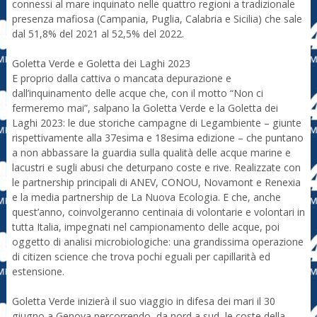
connessi al mare inquinato nelle quattro regioni a tradizionale
presenza mafiosa (Campania, Puglia, Calabria e Sicilia) che sale
dal 51,8% del 2021 al 52,5% del 2022.
Goletta Verde e Goletta dei Laghi 2023
E proprio dalla cattiva o mancata depurazione e
dall’inquinamento delle acque che, con il motto “Non ci
fermeremo mai”, salpano la Goletta Verde e la Goletta dei
Laghi 2023: le due storiche campagne di Legambiente – giunte
rispettivamente alla 37esima e 18esima edizione – che puntano
a non abbassare la guardia sulla qualità delle acque marine e
lacustri e sugli abusi che deturpano coste e rive. Realizzate con
le partnership principali di ANEV, CONOU, Novamont e Renexia
e la media partnership de La Nuova Ecologia. E che, anche
quest’anno, coinvolgeranno centinaia di volontarie e volontari in
tutta Italia, impegnati nel campionamento delle acque, poi
oggetto di analisi microbiologiche: una grandissima operazione
di citizen science che trova pochi eguali per capillarità ed
estensione.
Goletta Verde inizierà il suo viaggio in difesa dei mari il 30
giugno a Genova percorrendo, da nord a sud, le coste della