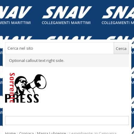
Optional callout text right side.
Home
/
Cronaca
/
Massa Lubrense
/
Legambiente: In Campania