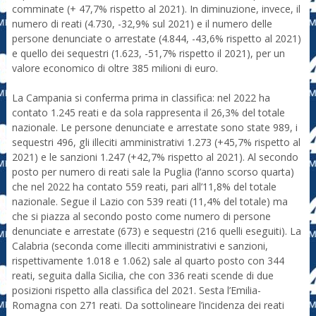
comminate (+ 47,7% rispetto al 2021). In diminuzione, invece, il
numero di reati (4.730, -32,9% sul 2021) e il numero delle
persone denunciate o arrestate (4.844, -43,6% rispetto al 2021)
e quello dei sequestri (1.623, -51,7% rispetto il 2021), per un
valore economico di oltre 385 milioni di euro.
La Campania si conferma prima in classifica: nel 2022 ha
contato 1.245 reati e da sola rappresenta il 26,3% del totale
nazionale. Le persone denunciate e arrestate sono state 989, i
sequestri 496, gli illeciti amministrativi 1.273 (+45,7% rispetto al
2021) e le sanzioni 1.247 (+42,7% rispetto al 2021). Al secondo
posto per numero di reati sale la Puglia (l’anno scorso quarta)
che nel 2022 ha contato 559 reati, pari all’11,8% del totale
nazionale. Segue il Lazio con 539 reati (11,4% del totale) ma
che si piazza al secondo posto come numero di persone
denunciate e arrestate (673) e sequestri (216 quelli eseguiti). La
Calabria (seconda come illeciti amministrativi e sanzioni,
rispettivamente 1.018 e 1.062) sale al quarto posto con 344
reati, seguita dalla Sicilia, che con 336 reati scende di due
posizioni rispetto alla classifica del 2021. Sesta l’Emilia-
Romagna con 271 reati. Da sottolineare l’incidenza dei reati