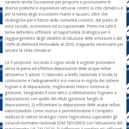
saranno anche l’occasione per proporre e promuovere le
diverse politiche e esperienze virtuose contro la crisi climatica e
per la tutela degli ecosistemi marini e lacustri, oltre che
strategiche per il futuro delle comunità costiere, dal punto di
vista sociale, economico ed occupazionale. Primo tra tutti il
tema dell’eolico offshore: un’opportunità strategica per il
raggiungimento degli obiettivi di riduzione delle emissioni e del
100% di elettricità rinnovabile al 2035, traguardo necessario per
vincere la sfida climatica”.
Le 5 proposte. Secondo il cigno verde è urgente procedere
verso la piena ed effettiva depurazione delle acque reflue
attraverso 5 azioni: 1) rilanciare a livello nazionale e locale la
costruzione e l’adeguamento e/o messa in regola dei sistemi
fognari e di depurazione, migliorando l’intero sistema di
gestione, integrando il ciclo idrico (collettamento fognario e
depurazione) con quello dei rifiuti (gestione fanghi di
depurazione); 2) efficientare la depurazione delle acque reflue,
valorizzandole come risorsa e permettendone il completo
riutilizzo in settori strategici come l’agricoltura superando gli
ostacoli normativi nazionali (DM 185/2003) con l’attuazione del
regolamento UE 741/2020; 3) rafforzare e rendere più efficienti