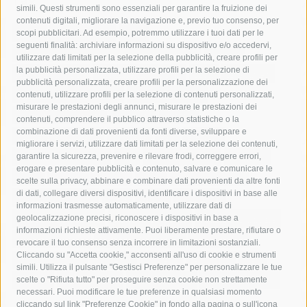
simili. Questi strumenti sono essenziali per garantire la fruizione dei
contenuti digitali, migliorare la navigazione e, previo tuo consenso, per
acqua
allerta meteo
anas
scopi pubblicitari. Ad esempio, potremmo utilizzare i tuoi dati per le
seguenti finalità: archiviare informazioni su dispositivo e/o accedervi,
area marina protetta di punta campanella
arresto
utilizzare dati limitati per la selezione della pubblicità, creare profili per
la pubblicità personalizzata, utilizzare profili per la selezione di
Asl Napoli 3 sud
capitaneria di porto
capri
carabinieri
pubblicità personalizzata, creare profili per la personalizzazione dei
castellammare di stabia
circumvesuviana
contenuti, utilizzare profili per la selezione di contenuti personalizzati,
misurare le prestazioni degli annunci, misurare le prestazioni dei
comune di sorrento
concerto
contagi
contenuti, comprendere il pubblico attraverso statistiche o la
combinazione di dati provenienti da fonti diverse, sviluppare e
costiera amalfitana
covid-19
eav
elezioni
migliorare i servizi, utilizzare dati limitati per la selezione dei contenuti,
fondazione sorrento
gori
guardia costiera
incidente
garantire la sicurezza, prevenire e rilevare frodi, correggere errori,
erogare e presentare pubblicità e contenuto, salvare e comunicare le
lavori
lorenzo balducelli
mare
massa lubrense
scelte sulla privacy, abbinare e combinare dati provenienti da altre fonti
di dati, collegare diversi dispositivi, identificare i dispositivi in base alle
massimo coppola
Meta
napoli
ordinanza
informazioni trasmesse automaticamente, utilizzare dati di
penisola sorrentina
piano di sorrento
polizia municipale
geolocalizzazione precisi, riconoscere i dispositivi in base a
informazioni richieste attivamente. Puoi liberamente prestare, rifiutare o
protezione civile
Regione Campania
sant'agnello
revocare il tuo consenso senza incorrere in limitazioni sostanziali.
Cliccando su "Accetta cookie," acconsenti all'uso di cookie e strumenti
sindaco cuomo
sorrento
studenti
temporali
treni
simili. Utilizza il pulsante "Gestisci Preferenze" per personalizzare le tue
turismo
Vico Equense
villa fiorentino
vincenzo de luca
scelte o "Rifiuta tutto" per proseguire senza cookie non strettamente
necessari. Puoi modificare le tue preferenze in qualsiasi momento
cliccando sul link "Preferenze Cookie" in fondo alla pagina o sull'icona