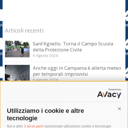
Articoli recenti
Sant’Agnello. Torna il Campo Scuola
della Protezione Civile
6 Agosto 2026
Anche oggi in Campania è allerta meteo
per temporali improvvisi
6 Agosto 2026
Domani e sabato interrotta la linea Eav
Napoli-Sorrento
6 Agosto 2026
Utilizziamo i cookie e altre
Cont
tecnologie
Tag
Noi e altre
3 terze parti
selezionate utilizziamo cookie e tecnologie