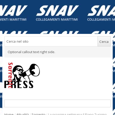
Optional callout text right side.
Home
/
Attualità
/
Sorrento
/
La prossima settimana il Piano Turismo